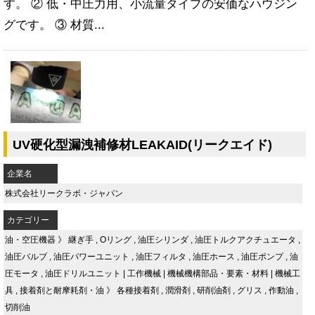
す。 ② 低・中圧力用、小流量タイプの安価なハウジン
グです。 ③ 材質...
UV硬化型漏洩補修材LEAKAID(リークエイド)
企業名
株式会社リークラボ・ジャパン
カテゴリー
油・空圧機器
》
継ぎ手
,
Oリング
,
油圧シリンダ
,
油圧トルクアクチュエータ
,
油圧バルブ
,
油圧パワーユニット
,
油圧フィルタ
,
油圧ホース
,
油圧ポンプ
,
油
圧モータ
,
油圧ドリルユニット
|
工作機械
|
機械機構部品・要素・材料
|
機械工
具
,
接着剤と耐摩耗剤・油
》
各種接着剤
,
潤滑剤
,
研削油剤
,
グリス
,
作動油
,
切削油