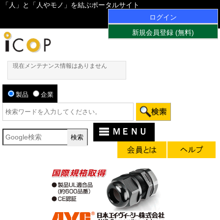
「人」と「人やモノ」を結ぶポータルサイト
ログイン
新規会員登録 (無料)
現在メンテナンス情報はありません
製品
企業
ＭＥＮＵ