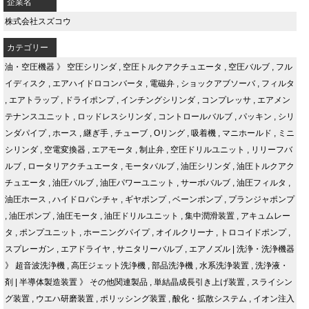
企業名
株式会社スズコウ
カテゴリー
油・空圧機器
》
空圧シリンダ
,
空圧トルクアクチュエータ
,
空圧バルブ
,
フル
イディスク
,
エアハイドロコンバータ
,
電磁弁
,
ショックアブソーバ
,
フィルタ
,
エアトラップ
,
ドライポンプ
,
インチングシリンダ
,
コンプレッサ
,
エアメン
テナンスユニット
,
ロッドレスシリンダ
,
コントロールバルブ
,
パッキン
,
シリ
ンダパイプ
,
ホース
,
継ぎ手
,
チューブ
,
Oリング
,
吸着機
,
マニホールド
,
ミニ
シリンダ
,
空電変換器
,
エアモータ
,
制止弁
,
空圧ドリルユニット
,
リリーフバ
ルブ
,
ロータリアクチュエータ
,
モータバルブ
,
油圧シリンダ
,
油圧トルクアク
チュエータ
,
油圧バルブ
,
油圧パワーユニット
,
サーボバルブ
,
油圧フィルタ
,
油圧ホース
,
ハイドロパンチャ
,
ギヤポンプ
,
ベーンポンプ
,
プランジャポンプ
,
油圧ポンプ
,
油圧モータ
,
油圧ドリルユニット
,
集中潤滑装置
,
アキュムレー
タ
,
ポンプユニット
,
ホーニングパイプ
,
オイルクリーナ
,
トロコイドポンプ
,
スプレーガン
,
エアドライヤ
,
サニタリーバルブ
,
エアノズル
|
洗浄・洗浄機器
》
超音波洗浄機
,
高圧ジェット洗浄機
,
部品洗浄機
,
水系洗浄装置
,
洗浄液・
剤
|
半導体製造装置
》
その他関連製品
,
単結晶成長引き上げ装置
,
スライシン
グ装置
,
ウエハ研磨装置
,
ポリッシング装置
,
酸化・拡散システム
,
イオン注入