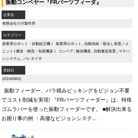
振動コンベヤー『FRパーツフィーダ』
企業名
有限会社小川製作所
カテゴリー
産業用ロボット・自動組立機
》
産業用ロボット
,
自動供給・取出し装置／ユ
ニット
|
搬送・物流・包装機器
》
コンベア
,
輸送機器
,
自動搬送装置
,
マテハ
ンシステム
,
パレタイザ
登録日
2024/09/02
振動フィーダー、バラ積みピッキングをビジョン不要
でコスト削減を実現! 『FRパーツフィーダー』は、特殊
ゴムラバーを使った振動フィーダーです。 ■解決出来る
お困り事の例 ・高価なビジョンシステ...