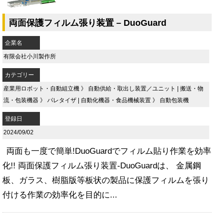
両面保護フィルム張り装置 – DuoGuard
企業名
有限会社小川製作所
カテゴリー
産業用ロボット・自動組立機
》
自動供給・取出し装置／ユニット
|
搬送・物
流・包装機器
》
パレタイザ
|
自動化機器・食品機械装置
》
自動包装機
登録日
2024/09/02
両面も一度で簡単!DuoGuardでフィルム貼り作業を効率
化!! 両面保護フィルム張り装置-DuoGuardは、 金属鋼
板、ガラス、樹脂版等板状の製品に保護フィルムを張り
付ける作業の効率化を目的に...