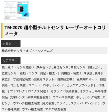
TM-2070 超小型チルトセンサ レーザーオートコリ
メータ
企業名
株式会社カツラ・オプト・システムズ
カテゴリー
検出素子・センサ機器
》
厚みセンサ
,
変位センサ
,
角度センサ
,
回転センサ
,
位置センサ 差動トランス
|
測定・検査・計測機器・装置
》
厚さ計
,
膜厚計
,
変位計
,
寸法測定装置
|
産業用ロボット・自動組立機
》
産業用ロボット
,
自動
供給・取出し装置／ユニット
,
ロボットハンド
,
ピックアップヘッド
|
工作機
械
|
オプトエレクトロニクス関連
》
光ファイバ接続装置
,
オプティカル半導体
製品
,
光学レンズ
|
半導体製造装置
》
ウエハ研磨装置
,
ポリッシング装置
,
ス
ピンナ
,
ウエハ外観検査装置
,
露光装置
,
アライナ
,
ステッパ
,
ICハンドラ
,
ウ
エハ移送装置
,
ウエハ検査装置
,
マスク検査装置