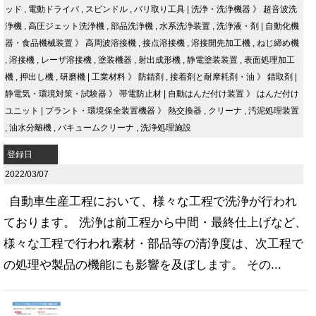
ッド
,
電動ドライバ
,
スピンドル
,
バリ取り工具
|
洗浄・洗浄機器
》
超音波洗
浄機
,
高圧ジェット洗浄機
,
部品洗浄機
,
水系洗浄装置
,
洗浄液・剤
|
自動化機
器・食品機械装置
》
高周波溶接機
,
接点溶接機
,
溶接開先加工機
,
ねじ締め機
,
溶接機
,
レーザ溶接機
,
塗装機器
,
射出成形機
,
静電塗装装置
,
表面処理加工
機
,
押出し機
,
研磨機
|
工業材料
》
防錆剤
,
接着剤と耐摩耗剤・油
》
錆取剤
|
静電気・環境対策・試験器
》
帯電防止材
|
自動はんだ付け装置
》
はんだ付け
ユニット
|
プラント・環境保全装置機器
》
熱交換器
,
クリーナ
,
汚泥処理装置
,
油水分離機
,
バキュームクリーナ
,
洗浄処理施設
登録日
2022/03/07
自動車生産工程において、様々な工程で洗浄が行われ
ております。 洗浄は前工程から中間・最終仕上げなど、
様々な工程で行われ素材・部品等の清浄度は、次工程で
の処理や製品の機能にも影響を及ぼします。 その...