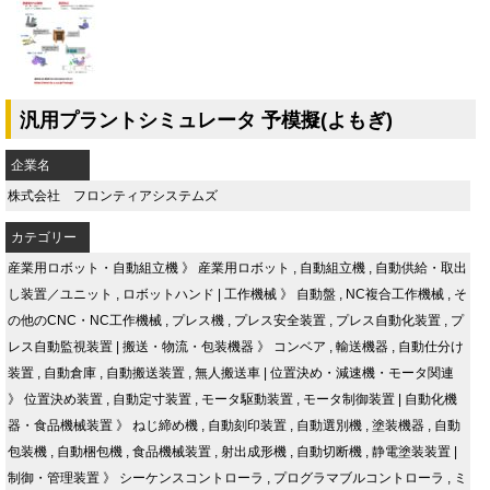
汎用プラントシミュレータ 予模擬(よもぎ)
企業名
株式会社 フロンティアシステムズ
カテゴリー
産業用ロボット・自動組立機
》
産業用ロボット
,
自動組立機
,
自動供給・取出
し装置／ユニット
,
ロボットハンド
|
工作機械
》
自動盤
,
NC複合工作機械
,
そ
の他のCNC・NC工作機械
,
プレス機
,
プレス安全装置
,
プレス自動化装置
,
プ
レス自動監視装置
|
搬送・物流・包装機器
》
コンベア
,
輸送機器
,
自動仕分け
装置
,
自動倉庫
,
自動搬送装置
,
無人搬送車
|
位置決め・減速機・モータ関連
》
位置決め装置
,
自動定寸装置
,
モータ駆動装置
,
モータ制御装置
|
自動化機
器・食品機械装置
》
ねじ締め機
,
自動刻印装置
,
自動選別機
,
塗装機器
,
自動
包装機
,
自動梱包機
,
食品機械装置
,
射出成形機
,
自動切断機
,
静電塗装装置
|
制御・管理装置
》
シーケンスコントローラ
,
プログラマブルコントローラ
,
ミ