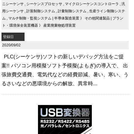
ニシーケンサ
,
シーケンスプロセッサ
,
マイクロシーケンスコントローラ
,
汎
用シーケンサ
,
計装制御システム
,
計量制御システム
,
生産ライン制御システ
ム
,
マルチ制御・監視システム
|
半導体製造装置
》
その他関連製品
|
プラン
ト・環境保全装置機器
》
産業廃棄物処理装置
登録日
2020/09/02
PLC(シーケンサ)ソフトの新しいデバッグ方法をご提
案!! パソコン用模擬ソフト予模擬(よもぎ)の導入で、 出
張旅費交通費、電気代などの経費節減、暑い、寒い、う
るさいなどの悪環境からの解放、異常時...