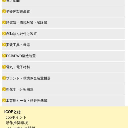
電子部品
半導体製造装置
静電気・環境対策・試験器
自動はんだ付け装置
実装工具・機器
PCB/PWD製造装置
電気・電子材料
プラント・環境保全装置機器
理化学・分析機器
工業用ヒータ・熱管理機器
ICOPとは
copポイント
動作推奨環境