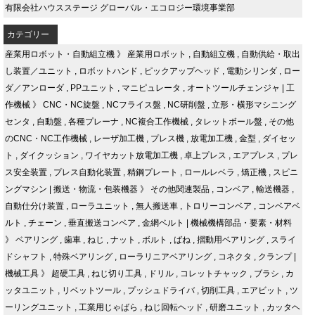
有限会社ハウスステージ グローバル・エコロジー環境事業部
カテゴリー
産業用ロボット・自動組立機
》
産業用ロボット
,
自動組立機
,
自動供給・取出
し装置／ユニット
,
ロボットハンド
,
ピックアップヘッド
,
電動シリンダ
,
ロー
ダ／アンローダ
,
PPユニット
,
マニピュレータ
,
オートツールチェンジャ
|
工
作機械
》
CNC・NC旋盤
,
NCフライス盤
,
NC研削盤
,
立形・横形マシニング
センタ
,
自動盤
,
各種プレーナ
,
NC複合工作機械
,
タレットボール盤
,
その他
のCNC・NC工作機械
,
レーザ加工機
,
プレス機
,
放電加工機
,
金型
,
ダイセッ
ト
,
ダイクッション
,
ワイヤカット放電加工機
,
卓上プレス
,
エアプレス
,
プレ
ス安全装置
,
プレス自動化装置
,
精鋼プレート
,
ロールレベラ
,
矯正機
,
スピニ
ングマシン
|
搬送・物流・包装機器
》
その他関連製品
,
コンベア
,
輸送機器
,
自動仕分け装置
,
ローラユニット
,
無人搬送車
,
トロリーコンベア
,
コンベアベ
ルト
,
チェーン
,
垂直搬送コンベア
,
金網ベルト
|
機械機構部品・要素・材料
》
ベアリング
,
歯車
,
ねじ
,
ナット
,
ボルト
,
ばね
,
摺動用ベアリング
,
スライ
ドシャフト
,
特殊ベアリング
,
ローラリニアベアリング
,
コネクタ
,
クランプ
|
機械工具
》
超硬工具
,
ねじ切り工具
,
ドリル
,
コレットチャック
,
ブラシ
,
カ
ッタユニット
,
リベットツール
,
プッシュドライバ
,
切削工具
,
エアビット
,
ツ
ーリングユニット
,
工業用じゃばら
,
ねじ回転ヘッド
,
研磨ユニット
,
カッタヘ