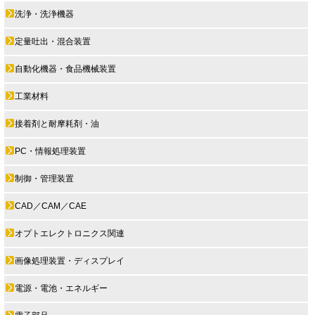
洗浄・洗浄機器
定量吐出・混合装置
自動化機器・食品機械装置
工業材料
接着剤と耐摩耗剤・油
PC・情報処理装置
制御・管理装置
CAD／CAM／CAE
オプトエレクトロニクス関連
画像処理装置・ディスプレイ
電源・電池・エネルギー