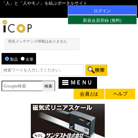
「人」と「人やモノ」を結ぶポータルサイト
ログイン
新規会員登録 (無料)
現在メンテナンス情報はありません
製品
企業
ＭＥＮＵ