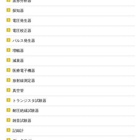
波形分析器
探知器
電圧発生器
電圧校正器
パルス発生器
増幅器
減衰器
医療電子機器
放射線測定器
真空管
トランジスタ試験器
耐圧絶縁試験器
雑音試験器
記録計