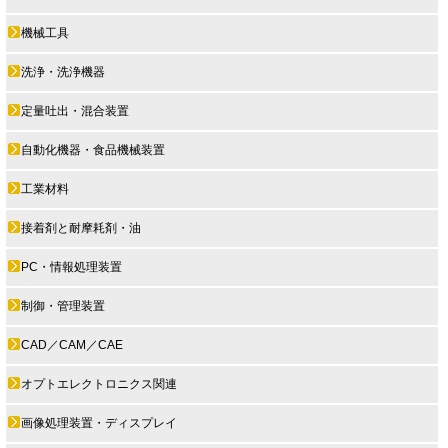
機械工具
洗浄・洗浄機器
定量吐出・混合装置
自動化機器・食品機械装置
工業材料
接着剤と耐摩耗剤・油
PC・情報処理装置
制御・管理装置
CAD／CAM／CAE
オプトエレクトロニクス関連
画像処理装置・ディスプレイ