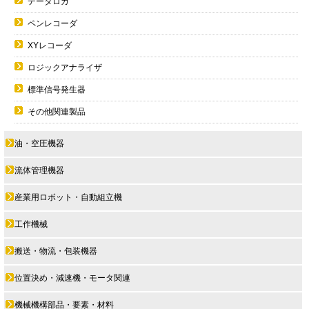
データロガ
ペンレコーダ
XYレコーダ
ロジックアナライザ
標準信号発生器
その他関連製品
油・空圧機器
流体管理機器
産業用ロボット・自動組立機
工作機械
搬送・物流・包装機器
位置決め・減速機・モータ関連
機械機構部品・要素・材料