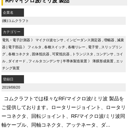
RF/マイクロ波/ミリ波 製品
企業名
(株)コムクラフト
カテゴリー
電気・電子計測器
》
マイクロ波センサ
,
インピーダンス測定器
,
増幅器
,
減衰
器
|
電子部品
》
フィルタ
,
各種スイッチ
,
各種リレー
,
電子管
,
スリップリン
グ
,
各種コネクタ
,
固体抵抗器
,
可変抵抗器
,
トランジスタ
,
コンデンサ
,
コイ
ル
,
ダイオード
,
フィルタコンデンサ
|
半導体製造装置
》
薄膜形成装置
,
エッ
チング装置
登録日
2019/08/20
コムクラフトでは様々なRF/マイクロ波/ミリ波 製品を
ご提供しております。ロータリージョイント、ロータリ
ーコネクタ、回転ジョイント、RF/マイクロ波/ミリ波同
軸ケーブル、同軸コネクタ、アッテネータ、ダ...