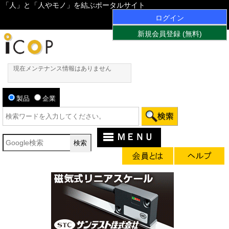
「人」と「人やモノ」を結ぶポータルサイト
ログイン
新規会員登録 (無料)
現在メンテナンス情報はありません
製品
企業
ＭＥＮＵ