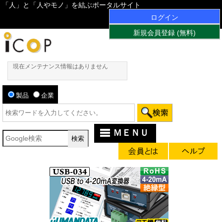
「人」と「人やモノ」を結ぶポータルサイト
ログイン
新規会員登録 (無料)
現在メンテナンス情報はありません
製品
企業
ＭＥＮＵ