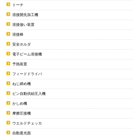
トーチ
溶接開先加工機
溶接倣い装置
溶接棒
安全ホルダ
電子ビーム溶接機
予熱装置
フィードドライバ
ねじ締め機
ピン自動供給圧入機
かしめ機
摩擦圧接機
ウエルドチェッカ
自動遮光面