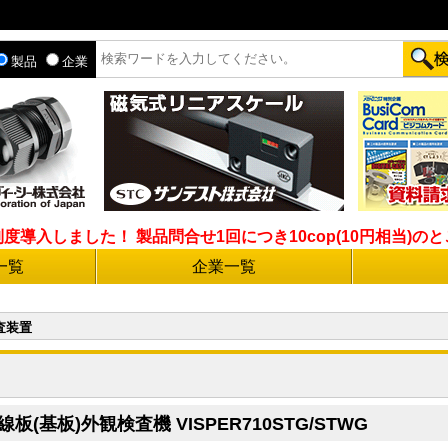
製品
企業
入しました！ 製品問合せ1回につき10cop(10円相当)のとこ
一覧
企業一覧
査装置
板(基板)外観検査機 VISPER710STG/STWG