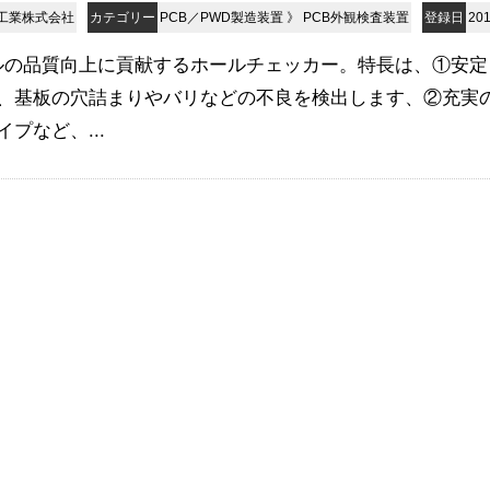
工業株式会社
カテゴリー
PCB／PWD製造装置
》
PCB外観検査装置
登録日
201
ルの品質向上に貢献するホールチェッカー。特長は、①安定
、基板の穴詰まりやバリなどの不良を検出します、②充実
プなど、...