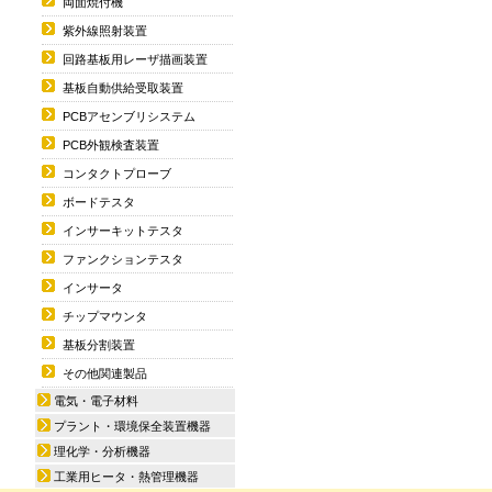
両面焼付機
紫外線照射装置
回路基板用レーザ描画装置
基板自動供給受取装置
PCBアセンブリシステム
PCB外観検査装置
コンタクトプローブ
ボードテスタ
インサーキットテスタ
ファンクションテスタ
インサータ
チップマウンタ
基板分割装置
その他関連製品
電気・電子材料
プラント・環境保全装置機器
理化学・分析機器
工業用ヒータ・熱管理機器