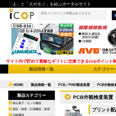
「人」と「人やモノ」を結ぶポータルサイト
現在メンテナンス情報はありません
サイト内で貯めて素敵なギフトに交換できるcopポイント制度導
製品情報一覧
カテゴリー
HOME
製品情報一覧
PCB／PWD製造装置
PCB外観検
製品カテゴリー
PCB外観検査装置
検出素子・センサ機器
プリント配線
測定・検査・計測機器・装置
試験機器