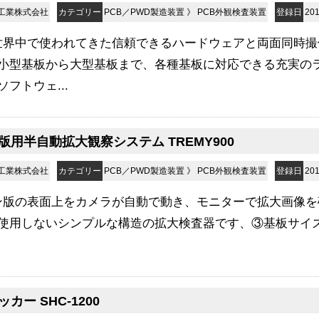
工業株式会社
カテゴリー
PCB／PWD製造装置
》
PCB外観検査装置
登録日
201
世界中で使われてきた信頼できるハードウェアと両面同時撮
小型基板から大型基板まで、各種基板に対応できる充実の
フトウェ...
版用半自動拡大観察システム TREMY900
工業株式会社
カテゴリー
PCB／PWD製造装置
》
PCB外観検査装置
登録日
201
ン版の表面上をカメラが自動で動き、モニターで拡大画像を
用しないシンプルな構造の拡大検査器です、③基板サイズ Min:
カー SHC-1200