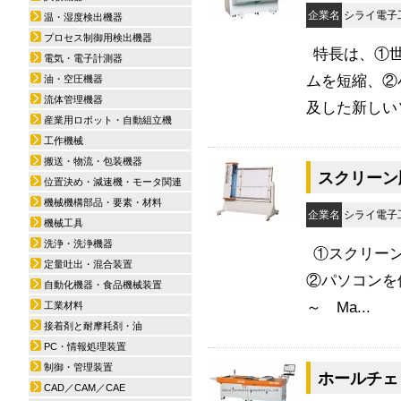
企業名
シライ電子
温・湿度検出機器
プロセス制御用検出機器
特長は、①
電気・電子計測器
ムを短縮、②
油・空圧機器
流体管理機器
及した新しいソ
産業用ロボット・自動組立機
工作機械
搬送・物流・包装機器
スクリーン
位置決め・減速機・モータ関連
機械機構部品・要素・材料
企業名
シライ電子
機械工具
洗浄・洗浄機器
①スクリー
定量吐出・混合装置
②パソコンを使
自動化機器・食品機械装置
～ Ma...
工業材料
接着剤と耐摩耗剤・油
PC・情報処理装置
制御・管理装置
ホールチェッ
CAD／CAM／CAE