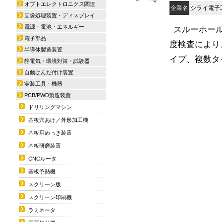
オプトエレクトロニクス関連
企業名
シライ電子
画像処理装置・ディスプレイ
電源・電池・エネルギー
スルーホー
電子部品
度検査により
半導体製造装置
イプ、複数タイ
静電気・環境対策・試験器
自動はんだ付け装置
実装工具・機器
PCB/PWD製造装置
ドリリングマシン
基板穴あけ／外形加工機
基板用めっき装置
基板研磨装置
CNCルータ
基板予熱機
スクリーン版
スクリーン印刷機
ラミネータ