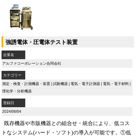
強誘電体・圧電体テスト装置
企業名
アルファコーポレーション合同会社
カテゴリー
測定・検査・計測機器・装置
|
試験機器
|
電気・電子計測器
|
電気・電子材料
|
理化学・分析機器
登録日
2024/06/04
既存機器や市販機器との組合せ・統合により、低コス
トなシステム(ハード・ソフト)の導入が可能です。①低