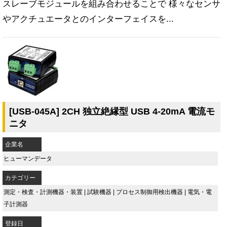
スレーブモジュールを組み合わせることで 様々なセンサ
やアクチュエータとのインターフェイスを...
[USB-045A] 2CH 独立絶縁型 USB 4-20mA 電流モ
ニタ
企業名
ヒューマンデータ
カテゴリー
測定・検査・計測機器・装置
|
試験機器
|
プロセス制御用検出機器
|
電気・電
子計測器
登録日