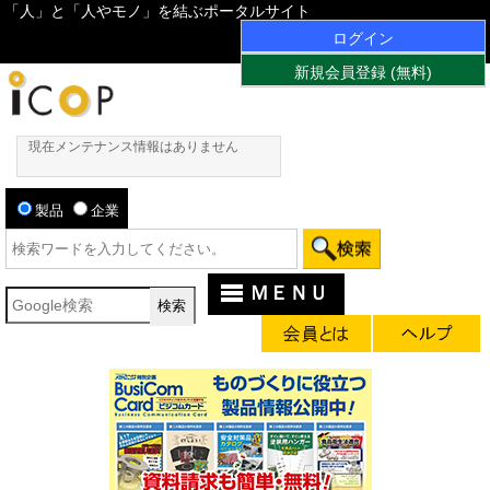
「人」と「人やモノ」を結ぶポータルサイト
ログイン
新規会員登録 (無料)
現在メンテナンス情報はありません
製品
企業
ＭＥＮＵ