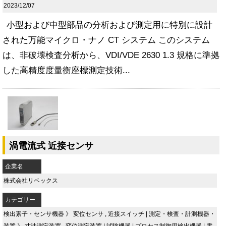
2023/12/07
小型および中型部品の分析および測定用に特別に設計
された万能マイクロ・ナノ CT システム このシステム
は、非破壊検査分析から、VDI/VDE 2630 1.3 規格に準拠
した高精度度量衡座標測定技術...
渦電流式 近接センサ
企業名
株式会社リベックス
カテゴリー
検出素子・センサ機器
》
変位センサ
,
近接スイッチ
|
測定・検査・計測機器・
装置
》
寸法測定装置
,
変位測定装置
|
試験機器
|
プロセス制御用検出機器
|
電