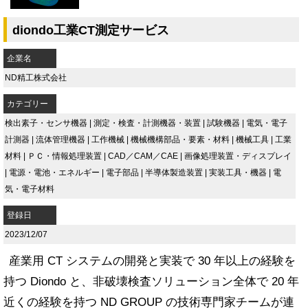
diondo工業CT測定サービス
企業名
ND精工株式会社
カテゴリー
検出素子・センサ機器
|
測定・検査・計測機器・装置
|
試験機器
|
電気・電子
計測器
|
流体管理機器
|
工作機械
|
機械機構部品・要素・材料
|
機械工具
|
工業
材料
|
ＰＣ・情報処理装置
|
CAD／CAM／CAE
|
画像処理装置・ディスプレイ
|
電源・電池・エネルギー
|
電子部品
|
半導体製造装置
|
実装工具・機器
|
電
気・電子材料
登録日
2023/12/07
産業用 CT システムの開発と実装で 30 年以上の経験を
持つ Diondo と、非破壊検査ソリューション全体で 20 年
近くの経験を持つ ND GROUP の技術専門家チームが連