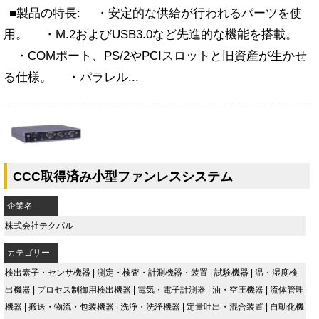
■製品の特長: ・安定的な供給が行われるパーツを使
用。 ・M.2およびUSB3.0など先進的な機能を搭載。
・COMポート、PS/2やPCIスロットと旧資産が生かせ
る仕様。 ・パラレル...
CCC取得済み小型ファンレスシステム
企業名
株式会社テクパル
カテゴリー
検出素子・センサ機器
|
測定・検査・計測機器・装置
|
試験機器
|
温・湿度検
出機器
|
プロセス制御用検出機器
|
電気・電子計測器
|
油・空圧機器
|
流体管理
機器
|
搬送・物流・包装機器
|
洗浄・洗浄機器
|
定量吐出・混合装置
|
自動化機