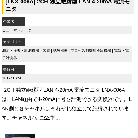
[LNX-006A] 2CH 独立絶縁型 LAN 4-20mA 電流モ
ニタ
企業名
ヒューマンデータ
カテゴリー
測定・検査・計測機器・装置
|
試験機器
|
プロセス制御用検出機器
|
電気・電
子計測器
登録日
2019/01/24
2CH 独立絶縁型 LAN 4-20mA 電流モニタ LNX-006A
は、LAN経由で4-20mA信号を計測できる変換器です。L
AN側と各チャネルはそれぞれ独立して絶縁されていま
す。チャネル毎にΔΣ型...