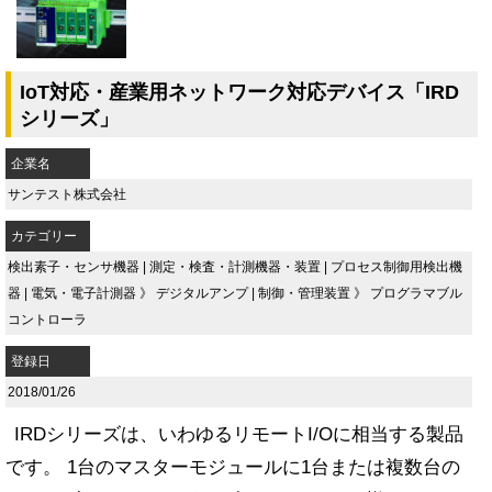
IoT対応・産業用ネットワーク対応デバイス「IRD
シリーズ」
企業名
サンテスト株式会社
カテゴリー
検出素子・センサ機器
|
測定・検査・計測機器・装置
|
プロセス制御用検出機
器
|
電気・電子計測器
》
デジタルアンプ
|
制御・管理装置
》
プログラマブル
コントローラ
登録日
2018/01/26
IRDシリーズは、いわゆるリモートI/Oに相当する製品
です。 1台のマスターモジュールに1台または複数台の