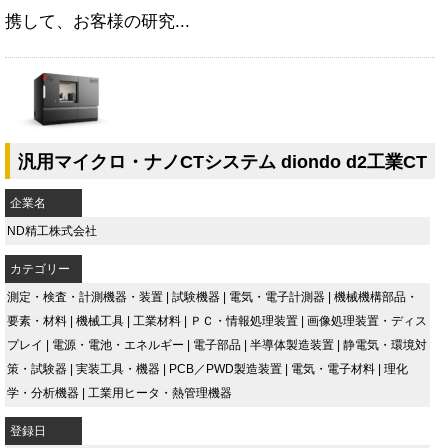
携して、お客様の研究...
汎用マイクロ・ナノCTシステム diondo d2工業CT
企業名
ND精工株式会社
カテゴリー
測定・検査・計測機器・装置
|
試験機器
|
電気・電子計測器
|
機械機構部品・
要素・材料
|
機械工具
|
工業材料
|
ＰＣ・情報処理装置
|
画像処理装置・ディス
プレイ
|
電源・電池・エネルギー
|
電子部品
|
半導体製造装置
|
静電気・環境対
策・試験器
|
実装工具・機器
|
PCB／PWD製造装置
|
電気・電子材料
|
理化
学・分析機器
|
工業用ヒータ・熱管理機器
登録日