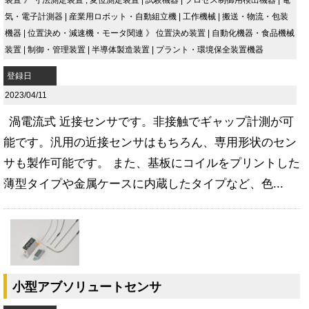
気・電子計測器
|
産業用ロボット・自動組立機
|
工作機械
|
搬送・物流・包装
機器
|
位置決め・減速機・モータ関連
》
位置決め装置
|
自動化機器・食品機械
装置
|
制御・管理装置
|
半導体製造装置
|
プラント・環境保全装置機器
登録日
2023/04/11
渦電流式 近接センサです。非接触でギャップ計測が可
能です。汎用の近接センサはもちろん、専用形状のセン
サも製作可能です。 また、基板にコイルをプリントした
薄型タイプや金属ケースに内蔵したタイプなど、色...
小型アブソリュートセンサ