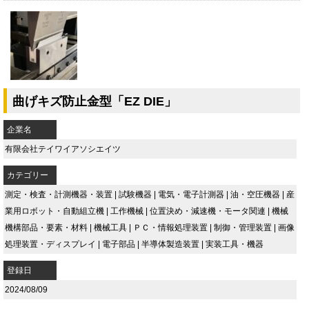
曲げキズ防止金型「EZ DIE」
企業名
有限会社テイワイアソシエイツ
カテゴリー
測定・検査・計測機器・装置
|
試験機器
|
電気・電子計測器
|
油・空圧機器
|
産
業用ロボット・自動組立機
|
工作機械
|
位置決め・減速機・モータ関連
|
機械
機構部品・要素・材料
|
機械工具
|
ＰＣ・情報処理装置
|
制御・管理装置
|
画像
処理装置・ディスプレイ
|
電子部品
|
半導体製造装置
|
実装工具・機器
登録日
2024/08/09