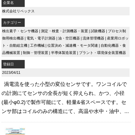
企業名
株式会社リベックス
カテゴリー
検出素子・センサ機器
|
測定・検査・計測機器・装置
|
試験機器
|
プロセス制
御用検出機器
|
電気・電子計測器
|
油・空圧機器
|
流体管理機器
|
産業用ロボッ
ト・自動組立機
|
工作機械
|
位置決め・減速機・モータ関連
|
自動化機器・食
品機械装置
|
制御・管理装置
|
半導体製造装置
|
プラント・環境保全装置機器
登録日
2023/04/11
渦電流を使った小型の変位センサです。ワンコイルで
の計測にてセンサの全長が短く抑えられ、かつ、小径
(最小φ0.2)で製作可能にて、軽量&省スペースです。セ
ンサ部はコイルのみの構造にて、高温や水中・油中、...