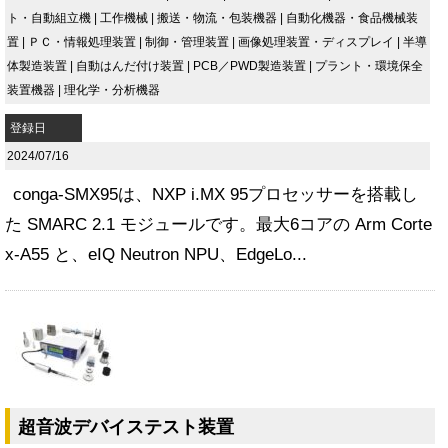
ト・自動組立機
|
工作機械
|
搬送・物流・包装機器
|
自動化機器・食品機械装
置
|
ＰＣ・情報処理装置
|
制御・管理装置
|
画像処理装置・ディスプレイ
|
半導
体製造装置
|
自動はんだ付け装置
|
PCB／PWD製造装置
|
プラント・環境保全
装置機器
|
理化学・分析機器
登録日
2024/07/16
conga-SMX95は、NXP i.MX 95プロセッサーを搭載し
た SMARC 2.1 モジュールです。最大6コアの Arm Corte
x-A55 と、eIQ Neutron NPU、EdgeLo...
超音波デバイステスト装置