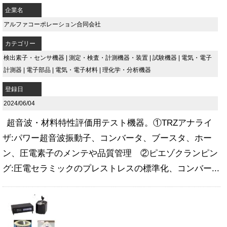
企業名
アルファコーポレーション合同会社
カテゴリー
検出素子・センサ機器
|
測定・検査・計測機器・装置
|
試験機器
|
電気・電子
計測器
|
電子部品
|
電気・電子材料
|
理化学・分析機器
登録日
2024/06/04
超音波・材料特性評価用テスト機器。①TRZアナライ
ザ:パワー超音波振動子、コンバータ、ブースタ、ホー
ン、圧電素子のメンテや品質管理 ②ピエゾクランピン
グ:圧電セラミックのプレストレスの標準化、コンバー...