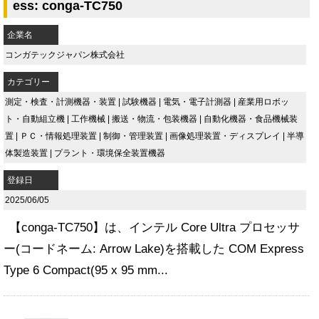
ess: conga-TC750
企業名
コンガテックジャパン株式会社
カテゴリー
測定・検査・計測機器・装置
|
試験機器
|
電気・電子計測器
|
産業用ロボッ
ト・自動組立機
|
工作機械
|
搬送・物流・包装機器
|
自動化機器・食品機械装
置
|
ＰＣ・情報処理装置
|
制御・管理装置
|
画像処理装置・ディスプレイ
|
半導
体製造装置
|
プラント・環境保全装置機器
登録日
2025/06/05
【conga-TC750】は、インテル Core Ultra プロセッサ
ー(コードネーム: Arrow Lake)を搭載した COM Express
Type 6 Compact(95 x 95 mm...