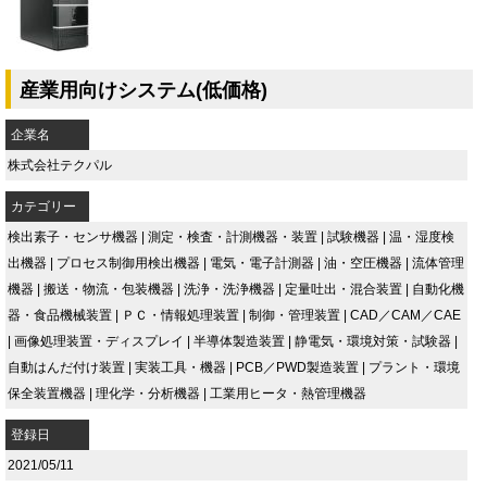
産業用向けシステム(低価格)
企業名
株式会社テクパル
カテゴリー
検出素子・センサ機器
|
測定・検査・計測機器・装置
|
試験機器
|
温・湿度検
出機器
|
プロセス制御用検出機器
|
電気・電子計測器
|
油・空圧機器
|
流体管理
機器
|
搬送・物流・包装機器
|
洗浄・洗浄機器
|
定量吐出・混合装置
|
自動化機
器・食品機械装置
|
ＰＣ・情報処理装置
|
制御・管理装置
|
CAD／CAM／CAE
|
画像処理装置・ディスプレイ
|
半導体製造装置
|
静電気・環境対策・試験器
|
自動はんだ付け装置
|
実装工具・機器
|
PCB／PWD製造装置
|
プラント・環境
保全装置機器
|
理化学・分析機器
|
工業用ヒータ・熱管理機器
登録日
2021/05/11