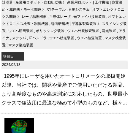
計測器
|
産業用ロボット・自動組立機
》
産業用ロボット
|
工作機械
|
位置決
め・減速機・モータ関連
》
XYテーブル
,
直動システム
|
オプトエレクトロニ
クス関連
》
レーザ精密機器
,
半導体レーザ
,
光ファイバ接続装置
,
オプトエレ
クトロニクス検査・制御機器
,
端面研磨機
|
半導体製造装置
》
スライシング装
置
,
ウエハ研磨装置
,
ポリッシング装置
,
ウエハ外観検査装置
,
露光装置
,
アラ
イナ
,
ステッパ
,
ICハンドラ
,
ウエハ移送装置
,
ウエハ検査装置
,
マスク検査装
置
,
マスク製造装置
登録日
2024/02/13
1995年にレーザを用いたオートコリメータの取扱開始
以降、当社では、開発や量産でご使用いただける製品、
より高精度なものや高速測定に対応したもの、世界最小
クラスで組込用に最適な極めて小型のものなど、様々...