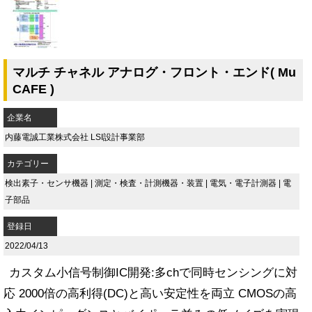
マルチ チャネル アナログ・フロント・エンド( Mu
CAFE )
企業名
内藤電誠工業株式会社 LSI設計事業部
カテゴリー
検出素子・センサ機器
|
測定・検査・計測機器・装置
|
電気・電子計測器
|
電
子部品
登録日
2022/04/13
カスタム小信号制御IC開発:多chで同時センシングに対
応 2000倍の高利得(DC)と高い安定性を両立 CMOSの高