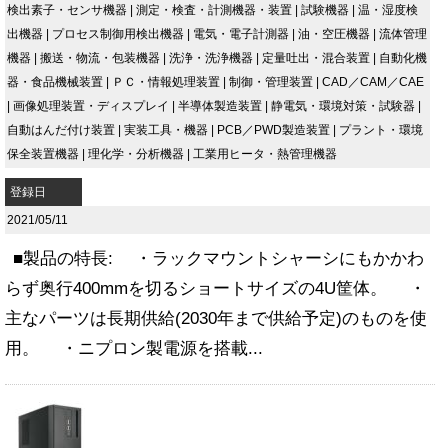
検出素子・センサ機器
|
測定・検査・計測機器・装置
|
試験機器
|
温・湿度検
出機器
|
プロセス制御用検出機器
|
電気・電子計測器
|
油・空圧機器
|
流体管理
機器
|
搬送・物流・包装機器
|
洗浄・洗浄機器
|
定量吐出・混合装置
|
自動化機
器・食品機械装置
|
ＰＣ・情報処理装置
|
制御・管理装置
|
CAD／CAM／CAE
|
画像処理装置・ディスプレイ
|
半導体製造装置
|
静電気・環境対策・試験器
|
自動はんだ付け装置
|
実装工具・機器
|
PCB／PWD製造装置
|
プラント・環境
保全装置機器
|
理化学・分析機器
|
工業用ヒータ・熱管理機器
登録日
2021/05/11
■製品の特長: ・ラックマウントシャーシにもかかわ
らず奥行400mmを切るショートサイズの4U筐体。 ・
主なパーツは長期供給(2030年まで供給予定)のものを使
用。 ・ニプロン製電源を搭載...