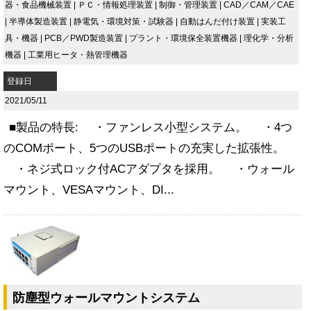
器・食品機械装置
|
ＰＣ・情報処理装置
|
制御・管理装置
|
CAD／CAM／CAE
|
半導体製造装置
|
静電気・環境対策・試験器
|
自動はんだ付け装置
|
実装工
具・機器
|
PCB／PWD製造装置
|
プラント・環境保全装置機器
|
理化学・分析
機器
|
工業用ヒータ・熱管理機器
登録日
2021/05/11
■製品の特長: ・ファンレス小型システム。 ・4つ
のCOMポート、5つのUSBポートの充実した拡張性。
・ネジ式ロック付ACアダプタを採用。 ・ウォール
マウント、VESAマウント、DI...
防塵型ウォールマウントシステム