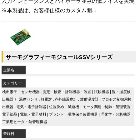
入力インピーダンスとバイポーラ並みの低ノイズを実現
※本製品は、お客様仕様のカスタム開...
サーモグラフィーモジュールSSVシリーズ
企業名
カテゴリー
検出素子・センサ機器
|
測定・検査・計測機器・装置
|
試験機器
|
温・湿度検
出機器
》
温度センサ
,
熱電対
,
赤外線温度計
,
放射温度計
|
プロセス制御用検
出機器
|
電気・電子計測器
|
位置決め・減速機・モータ関連
|
制御・管理装置
|
電子部品
|
電気・電子材料
|
プラント・環境保全装置機器
|
理化学・分析機器
|
工業用ヒータ・熱管理機器
登録日