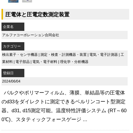
圧電体と圧電定数測定装置
企業名
アルファコーポレーション合同会社
カテゴリー
検出素子・センサ機器
|
測定・検査・計測機器・装置
|
電気・電子計測器
|
工
業材料
|
電子部品
|
電気・電子材料
|
理化学・分析機器
登録日
2024/06/04
バルクやポリマーフィルム、薄膜、単結晶等の圧電体
のd33をダイレクトに測定できるベルリンコート型測定
器。d31, d15測定可能。温度特性評価システム (RT～60
0℃)、スタティックフォースゲージ ...