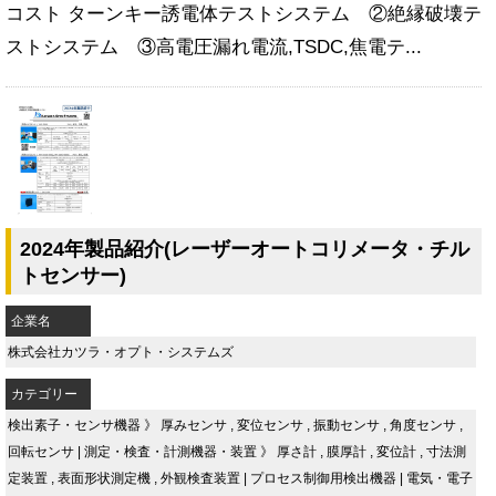
コスト ターンキー誘電体テストシステム ②絶縁破壊テ
ストシステム ③高電圧漏れ電流,TSDC,焦電テ...
2024年製品紹介(レーザーオートコリメータ・チル
トセンサー)
企業名
株式会社カツラ・オプト・システムズ
カテゴリー
検出素子・センサ機器
》
厚みセンサ
,
変位センサ
,
振動センサ
,
角度センサ
,
回転センサ
|
測定・検査・計測機器・装置
》
厚さ計
,
膜厚計
,
変位計
,
寸法測
定装置
,
表面形状測定機
,
外観検査装置
|
プロセス制御用検出機器
|
電気・電子