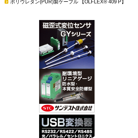
ポリウレタン(PUR)製ケーブル 【OLFLEX® 409 P】