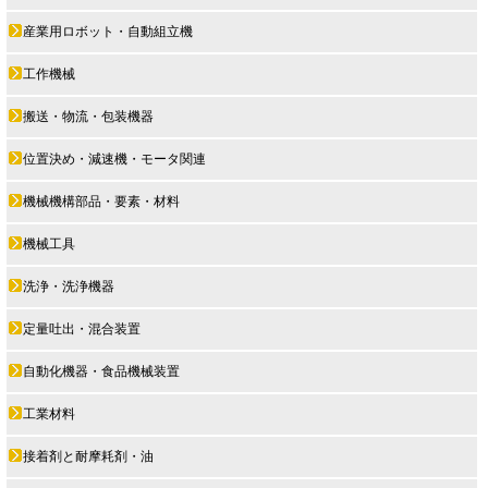
産業用ロボット・自動組立機
工作機械
搬送・物流・包装機器
位置決め・減速機・モータ関連
機械機構部品・要素・材料
機械工具
洗浄・洗浄機器
定量吐出・混合装置
自動化機器・食品機械装置
工業材料
接着剤と耐摩耗剤・油