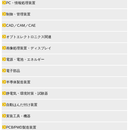
PC・情報処理装置
制御・管理装置
CAD／CAM／CAE
オプトエレクトロニクス関連
画像処理装置・ディスプレイ
電源・電池・エネルギー
電子部品
半導体製造装置
静電気・環境対策・試験器
自動はんだ付け装置
実装工具・機器
PCB/PWD製造装置