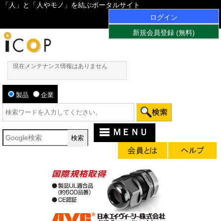
「人」と「人やモノ」を結ぶポータルサイト
ログイン
新規会員登録 (無料)
現在メンテナンス情報はありません
製品
企業
ＭＥＮＵ