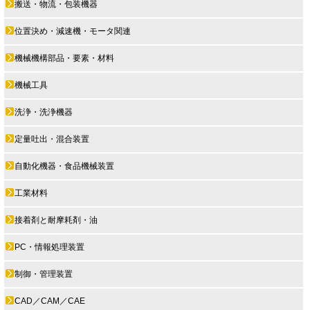
搬送・物流・包装機器
位置決め・減速機・モータ関連
機械機構部品・要素・材料
機械工具
洗浄・洗浄機器
定量吐出・混合装置
自動化機器・食品機械装置
工業材料
接着剤と耐摩耗剤・油
PC・情報処理装置
制御・管理装置
CAD／CAM／CAE