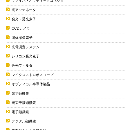
ファイバ・オプティックコネクタ
光アッテネータ
発光・受光素子
CCDカメラ
固体撮像素子
光電測定システム
シリコン受光素子
色光フィルタ
マイクロストロボスコープ
オプティカル半導体製品
光学顕微鏡
光束干渉顕微鏡
電子顕微鏡
デジタル顕微鏡