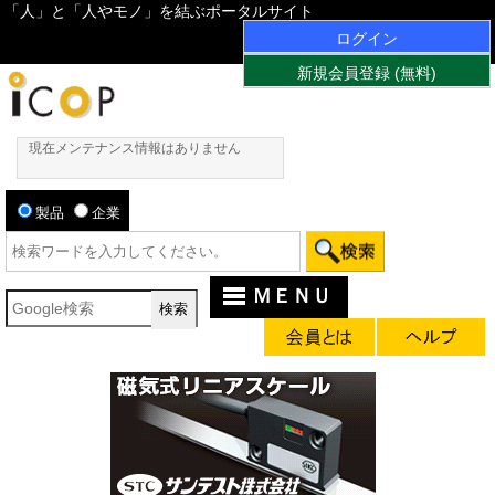
「人」と「人やモノ」を結ぶポータルサイト
ログイン
新規会員登録 (無料)
現在メンテナンス情報はありません
製品
企業
ＭＥＮＵ