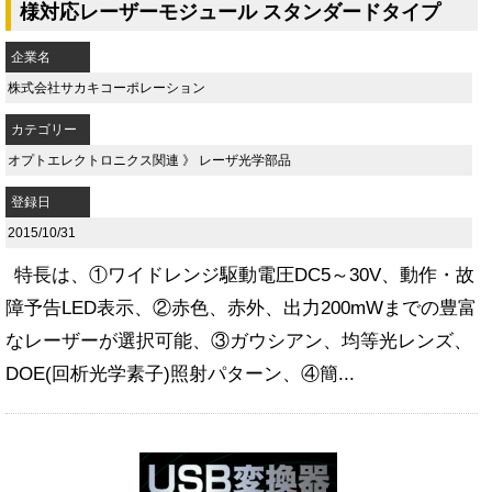
様対応レーザーモジュール スタンダードタイプ
企業名
株式会社サカキコーポレーション
カテゴリー
オプトエレクトロニクス関連
》
レーザ光学部品
登録日
2015/10/31
特長は、①ワイドレンジ駆動電圧DC5～30V、動作・故
障予告LED表示、②赤色、赤外、出力200mWまでの豊富
なレーザーが選択可能、③ガウシアン、均等光レンズ、
DOE(回析光学素子)照射パターン、④簡...