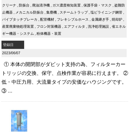
クリーナ
,
防振台
,
廃油清浄機
,
ガス濃度検知装置
,
保護手袋・マスク
,
盗難防
止機器
,
メカニカル防振台
,
集塵機
,
スチームトラップ
,
塩ビライニング鋼管
,
パイプタッチブレーカ
,
配管機材
,
フレキシブルホース
,
金属継ぎ手
,
焼却炉
,
産業廃棄物処理装置
,
フロン対策機器
,
エアフィルタ
,
洗浄処理施設
,
省エネル
ギー機器・システム
,
粉体機器・装置
登録日
2023/06/07
① 本体の開閉部がダビット支持の為、フィルターカー
トリッジの交換、保守、点検作業が容易に行えます。 ②
低・中圧力用、大流量タイプの安価なハウジングです。
③ ...