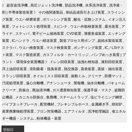
》
超音波洗浄機
,
高圧ジェット洗浄機
,
部品洗浄機
,
水系洗浄装置
,
洗浄液・
剤
|
半導体製造装置
》
その他関連製品
,
単結晶成長引き上げ装置
,
スライシン
グ装置
,
ウエハ研磨装置
,
ポリッシング装置
,
酸化・拡散システム
,
イオン注入
装置
,
フォトレジスト処理装置
,
スピンナ
,
ウエハ外観検査装置
,
露光装置
,
ア
ライナ
,
ステッパ
,
電子ビーム描画装置
,
CVD装置
,
薄膜形成装置
,
エッチング
装置
,
ICハンドラ
,
ウエハ移送装置
,
製造プロセス用ポンプ
,
超純水製造装置
,
スクラバ
,
ウエハ検査装置
,
マスク検査装置
,
ボンディング装置
,
IC／LSIテス
ト装置
,
マスク製造装置
,
ガスフィルタ・カートリッジ
,
バンプめっき装置
|
プ
ラント・環境保全装置機器
》
ドレン回収装置
,
油洩れ検知器
,
液剤回収装置
,
浮上油回収装置
,
溶剤吸着・脱臭装置
,
熱交換器
,
蒸発装置
,
蒸留・抽出装置
,
スラッジ回収装置
,
オイルミスト回収装置
,
振動ミル
,
クリーナ
,
防塵マット
,
汚泥処理装置
,
遠心分離機
,
アナンシェータ
,
警報機
,
油水分離機
,
バキューム
クリーナ
,
防振台
,
廃油清浄機
,
ガス濃度検知装置
,
保護手袋・マスク
,
盗難防
止機器
,
メカニカル防振台
,
集塵機
,
スチームトラップ
,
塩ビライニング鋼管
,
パイプタッチブレーカ
,
配管機材
,
フレキシブルホース
,
金属継ぎ手
,
焼却炉
,
産業廃棄物処理装置
,
フロン対策機器
,
エアフィルタ
,
洗浄処理施設
,
省エネル
ギー機器・システム
,
粉体機器・装置
登録日