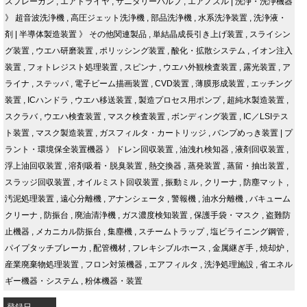
スプレーガン
,
エアドライヤ
,
サニタリーバルブ
,
エアノズル
|
洗浄・洗浄機器
》
超音波洗浄機
,
高圧ジェット洗浄機
,
部品洗浄機
,
水系洗浄装置
,
洗浄液・
剤
|
半導体製造装置
》
その他関連製品
,
単結晶成長引き上げ装置
,
スライシン
グ装置
,
ウエハ研磨装置
,
ポリッシング装置
,
酸化・拡散システム
,
イオン注入
装置
,
フォトレジスト処理装置
,
スピンナ
,
ウエハ外観検査装置
,
露光装置
,
ア
ライナ
,
ステッパ
,
電子ビーム描画装置
,
CVD装置
,
薄膜形成装置
,
エッチング
装置
,
ICハンドラ
,
ウエハ移送装置
,
製造プロセス用ポンプ
,
超純水製造装置
,
スクラバ
,
ウエハ検査装置
,
マスク検査装置
,
ボンディング装置
,
IC／LSIテス
ト装置
,
マスク製造装置
,
ガスフィルタ・カートリッジ
,
バンプめっき装置
|
プ
ラント・環境保全装置機器
》
ドレン回収装置
,
油洩れ検知器
,
液剤回収装置
,
浮上油回収装置
,
溶剤吸着・脱臭装置
,
熱交換器
,
蒸発装置
,
蒸留・抽出装置
,
スラッジ回収装置
,
オイルミスト回収装置
,
振動ミル
,
クリーナ
,
防塵マット
,
汚泥処理装置
,
遠心分離機
,
アナンシェータ
,
警報機
,
油水分離機
,
バキューム
クリーナ
,
防振台
,
廃油清浄機
,
ガス濃度検知装置
,
保護手袋・マスク
,
盗難防
止機器
,
メカニカル防振台
,
集塵機
,
スチームトラップ
,
塩ビライニング鋼管
,
パイプタッチブレーカ
,
配管機材
,
フレキシブルホース
,
金属継ぎ手
,
焼却炉
,
産業廃棄物処理装置
,
フロン対策機器
,
エアフィルタ
,
洗浄処理施設
,
省エネル
ギー機器・システム
,
粉体機器・装置