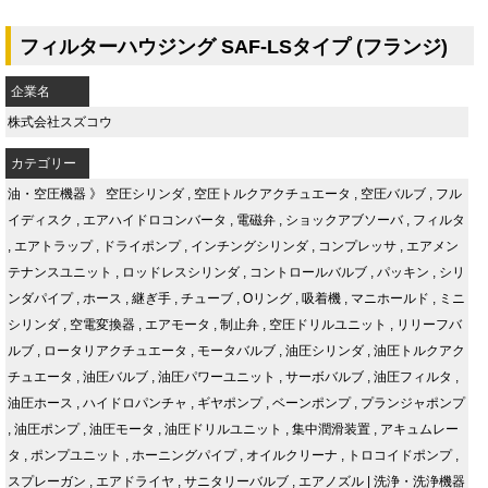
フィルターハウジング SAF-LSタイプ (フランジ)
企業名
株式会社スズコウ
カテゴリー
油・空圧機器
》
空圧シリンダ
,
空圧トルクアクチュエータ
,
空圧バルブ
,
フル
イディスク
,
エアハイドロコンバータ
,
電磁弁
,
ショックアブソーバ
,
フィルタ
,
エアトラップ
,
ドライポンプ
,
インチングシリンダ
,
コンプレッサ
,
エアメン
テナンスユニット
,
ロッドレスシリンダ
,
コントロールバルブ
,
パッキン
,
シリ
ンダパイプ
,
ホース
,
継ぎ手
,
チューブ
,
Oリング
,
吸着機
,
マニホールド
,
ミニ
シリンダ
,
空電変換器
,
エアモータ
,
制止弁
,
空圧ドリルユニット
,
リリーフバ
ルブ
,
ロータリアクチュエータ
,
モータバルブ
,
油圧シリンダ
,
油圧トルクアク
チュエータ
,
油圧バルブ
,
油圧パワーユニット
,
サーボバルブ
,
油圧フィルタ
,
油圧ホース
,
ハイドロパンチャ
,
ギヤポンプ
,
ベーンポンプ
,
プランジャポンプ
,
油圧ポンプ
,
油圧モータ
,
油圧ドリルユニット
,
集中潤滑装置
,
アキュムレー
タ
,
ポンプユニット
,
ホーニングパイプ
,
オイルクリーナ
,
トロコイドポンプ
,
スプレーガン
,
エアドライヤ
,
サニタリーバルブ
,
エアノズル
|
洗浄・洗浄機器