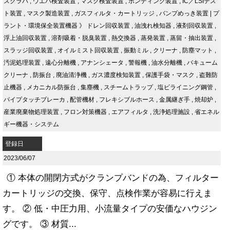
スクラバ
,
ウエハ検査装置
,
マスク検査装置
,
ボンディング装置
,
IC／LSIテス
ト装置
,
マスク製造装置
,
ガスフィルタ・カートリッジ
,
バンプめっき装置
|
プ
ラント・環境保全装置機器
》
ドレン回収装置
,
油洩れ検知器
,
液剤回収装置
,
浮上油回収装置
,
溶剤吸着・脱臭装置
,
熱交換器
,
蒸発装置
,
蒸留・抽出装置
,
スラッジ回収装置
,
オイルミスト回収装置
,
振動ミル
,
クリーナ
,
防塵マット
,
汚泥処理装置
,
遠心分離機
,
アナンシェータ
,
警報機
,
油水分離機
,
バキューム
クリーナ
,
防振台
,
廃油清浄機
,
ガス濃度検知装置
,
保護手袋・マスク
,
盗難防
止機器
,
メカニカル防振台
,
集塵機
,
スチームトラップ
,
塩ビライニング鋼管
,
パイプタッチブレーカ
,
配管機材
,
フレキシブルホース
,
金属継ぎ手
,
焼却炉
,
産業廃棄物処理装置
,
フロン対策機器
,
エアフィルタ
,
洗浄処理施設
,
省エネル
ギー機器・システム
登録日
2023/06/07
① 本体の開閉方式がクランプバンドの為、フィルター
カートリッジの交換、保守、点検作業が容易に行えま
す。 ② 低・中圧力用、小流量タイプの安価なハウジン
グです。 ③ 材質...