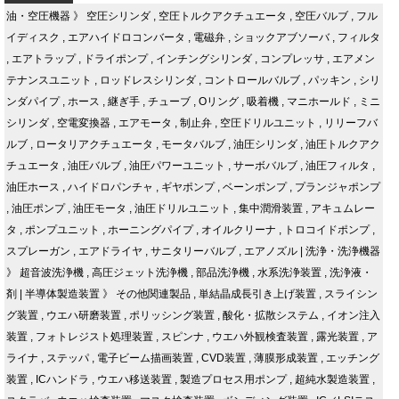
油・空圧機器
》
空圧シリンダ
,
空圧トルクアクチュエータ
,
空圧バルブ
,
フル
イディスク
,
エアハイドロコンバータ
,
電磁弁
,
ショックアブソーバ
,
フィルタ
,
エアトラップ
,
ドライポンプ
,
インチングシリンダ
,
コンプレッサ
,
エアメン
テナンスユニット
,
ロッドレスシリンダ
,
コントロールバルブ
,
パッキン
,
シリ
ンダパイプ
,
ホース
,
継ぎ手
,
チューブ
,
Oリング
,
吸着機
,
マニホールド
,
ミニ
シリンダ
,
空電変換器
,
エアモータ
,
制止弁
,
空圧ドリルユニット
,
リリーフバ
ルブ
,
ロータリアクチュエータ
,
モータバルブ
,
油圧シリンダ
,
油圧トルクアク
チュエータ
,
油圧バルブ
,
油圧パワーユニット
,
サーボバルブ
,
油圧フィルタ
,
油圧ホース
,
ハイドロパンチャ
,
ギヤポンプ
,
ベーンポンプ
,
プランジャポンプ
,
油圧ポンプ
,
油圧モータ
,
油圧ドリルユニット
,
集中潤滑装置
,
アキュムレー
タ
,
ポンプユニット
,
ホーニングパイプ
,
オイルクリーナ
,
トロコイドポンプ
,
スプレーガン
,
エアドライヤ
,
サニタリーバルブ
,
エアノズル
|
洗浄・洗浄機器
》
超音波洗浄機
,
高圧ジェット洗浄機
,
部品洗浄機
,
水系洗浄装置
,
洗浄液・
剤
|
半導体製造装置
》
その他関連製品
,
単結晶成長引き上げ装置
,
スライシン
グ装置
,
ウエハ研磨装置
,
ポリッシング装置
,
酸化・拡散システム
,
イオン注入
装置
,
フォトレジスト処理装置
,
スピンナ
,
ウエハ外観検査装置
,
露光装置
,
ア
ライナ
,
ステッパ
,
電子ビーム描画装置
,
CVD装置
,
薄膜形成装置
,
エッチング
装置
,
ICハンドラ
,
ウエハ移送装置
,
製造プロセス用ポンプ
,
超純水製造装置
,