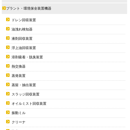
プラント・環境保全装置機器
ドレン回収装置
油洩れ検知器
液剤回収装置
浮上油回収装置
溶剤吸着・脱臭装置
熱交換器
蒸発装置
蒸留・抽出装置
スラッジ回収装置
オイルミスト回収装置
振動ミル
クリーナ