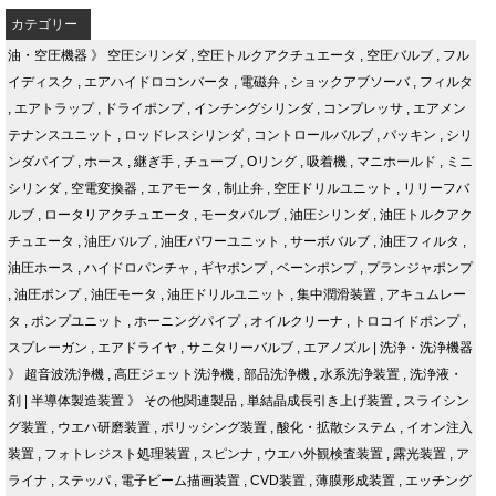
カテゴリー
油・空圧機器
》
空圧シリンダ
,
空圧トルクアクチュエータ
,
空圧バルブ
,
フル
イディスク
,
エアハイドロコンバータ
,
電磁弁
,
ショックアブソーバ
,
フィルタ
,
エアトラップ
,
ドライポンプ
,
インチングシリンダ
,
コンプレッサ
,
エアメン
テナンスユニット
,
ロッドレスシリンダ
,
コントロールバルブ
,
パッキン
,
シリ
ンダパイプ
,
ホース
,
継ぎ手
,
チューブ
,
Oリング
,
吸着機
,
マニホールド
,
ミニ
シリンダ
,
空電変換器
,
エアモータ
,
制止弁
,
空圧ドリルユニット
,
リリーフバ
ルブ
,
ロータリアクチュエータ
,
モータバルブ
,
油圧シリンダ
,
油圧トルクアク
チュエータ
,
油圧バルブ
,
油圧パワーユニット
,
サーボバルブ
,
油圧フィルタ
,
油圧ホース
,
ハイドロパンチャ
,
ギヤポンプ
,
ベーンポンプ
,
プランジャポンプ
,
油圧ポンプ
,
油圧モータ
,
油圧ドリルユニット
,
集中潤滑装置
,
アキュムレー
タ
,
ポンプユニット
,
ホーニングパイプ
,
オイルクリーナ
,
トロコイドポンプ
,
スプレーガン
,
エアドライヤ
,
サニタリーバルブ
,
エアノズル
|
洗浄・洗浄機器
》
超音波洗浄機
,
高圧ジェット洗浄機
,
部品洗浄機
,
水系洗浄装置
,
洗浄液・
剤
|
半導体製造装置
》
その他関連製品
,
単結晶成長引き上げ装置
,
スライシン
グ装置
,
ウエハ研磨装置
,
ポリッシング装置
,
酸化・拡散システム
,
イオン注入
装置
,
フォトレジスト処理装置
,
スピンナ
,
ウエハ外観検査装置
,
露光装置
,
ア
ライナ
,
ステッパ
,
電子ビーム描画装置
,
CVD装置
,
薄膜形成装置
,
エッチング