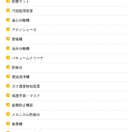
防塵マット
汚泥処理装置
遠心分離機
アナンシェータ
警報機
油水分離機
バキュームクリーナ
防振台
廃油清浄機
ガス濃度検知装置
保護手袋・マスク
盗難防止機器
メカニカル防振台
集塵機