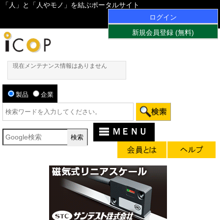
「人」と「人やモノ」を結ぶポータルサイト
ログイン
新規会員登録 (無料)
現在メンテナンス情報はありません
製品
企業
ＭＥＮＵ