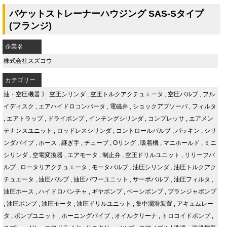
バケットストレーナーハウジング SAS-Sタイプ
(フランジ)
企業名
株式会社スズコウ
カテゴリー
油・空圧機器
》
空圧シリンダ
,
空圧トルクアクチュエータ
,
空圧バルブ
,
フル
イディスク
,
エアハイドロコンバータ
,
電磁弁
,
ショックアブソーバ
,
フィルタ
,
エアトラップ
,
ドライポンプ
,
インチングシリンダ
,
コンプレッサ
,
エアメン
テナンスユニット
,
ロッドレスシリンダ
,
コントロールバルブ
,
パッキン
,
シリ
ンダパイプ
,
ホース
,
継ぎ手
,
チューブ
,
Oリング
,
吸着機
,
マニホールド
,
ミニ
シリンダ
,
空電変換器
,
エアモータ
,
制止弁
,
空圧ドリルユニット
,
リリーフバ
ルブ
,
ロータリアクチュエータ
,
モータバルブ
,
油圧シリンダ
,
油圧トルクアク
チュエータ
,
油圧バルブ
,
油圧パワーユニット
,
サーボバルブ
,
油圧フィルタ
,
油圧ホース
,
ハイドロパンチャ
,
ギヤポンプ
,
ベーンポンプ
,
プランジャポンプ
,
油圧ポンプ
,
油圧モータ
,
油圧ドリルユニット
,
集中潤滑装置
,
アキュムレー
タ
,
ポンプユニット
,
ホーニングパイプ
,
オイルクリーナ
,
トロコイドポンプ
,