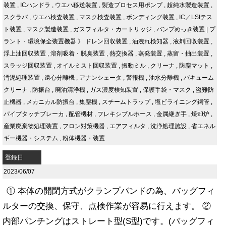
装置
,
ICハンドラ
,
ウエハ移送装置
,
製造プロセス用ポンプ
,
超純水製造装置
,
スクラバ
,
ウエハ検査装置
,
マスク検査装置
,
ボンディング装置
,
IC／LSIテス
ト装置
,
マスク製造装置
,
ガスフィルタ・カートリッジ
,
バンプめっき装置
|
プ
ラント・環境保全装置機器
》
ドレン回収装置
,
油洩れ検知器
,
液剤回収装置
,
浮上油回収装置
,
溶剤吸着・脱臭装置
,
熱交換器
,
蒸発装置
,
蒸留・抽出装置
,
スラッジ回収装置
,
オイルミスト回収装置
,
振動ミル
,
クリーナ
,
防塵マット
,
汚泥処理装置
,
遠心分離機
,
アナンシェータ
,
警報機
,
油水分離機
,
バキューム
クリーナ
,
防振台
,
廃油清浄機
,
ガス濃度検知装置
,
保護手袋・マスク
,
盗難防
止機器
,
メカニカル防振台
,
集塵機
,
スチームトラップ
,
塩ビライニング鋼管
,
パイプタッチブレーカ
,
配管機材
,
フレキシブルホース
,
金属継ぎ手
,
焼却炉
,
産業廃棄物処理装置
,
フロン対策機器
,
エアフィルタ
,
洗浄処理施設
,
省エネル
ギー機器・システム
,
粉体機器・装置
登録日
2023/06/07
① 本体の開閉方式がクランプバンドの為、バッグフィ
ルターの交換、保守、点検作業が容易に行えます。 ②
内部パンチングはストレート型(S型)です。(バッグフィ