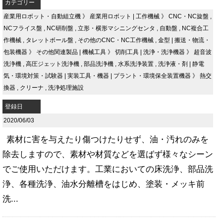
カテゴリー
産業用ロボット・自動組立機
》
産業用ロボット
|
工作機械
》
CNC・NC旋盤
,
NCフライス盤
,
NC研削盤
,
立形・横形マシニングセンタ
,
自動盤
,
NC複合工
作機械
,
タレットボール盤
,
その他のCNC・NC工作機械
,
金型
|
搬送・物流・
包装機器
》
その他関連製品
|
機械工具
》
切削工具
|
洗浄・洗浄機器
》
超音波
洗浄機
,
高圧ジェット洗浄機
,
部品洗浄機
,
水系洗浄装置
,
洗浄液・剤
|
静電
気・環境対策・試験器
|
実装工具・機器
|
プラント・環境保全装置機器
》
熱交
換器
,
クリーナ
,
洗浄処理施設
登録日
2020/06/03
素材に害を与えたり​傷つけたりせず、油・汚れのみを
除去しますので、素材や材質などを選ばず様々なシーン
でご使用いただけます。工業においての床洗浄、部品洗
浄、各種洗浄、油水分離槽をはじめ、塗装・メッキ前
洗...