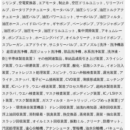
シリンダ
,
空電変換器
,
エアモータ
,
制止弁
,
空圧ドリルユニット
,
リリーフバ
ルブ
,
ロータリアクチュエータ
,
モータバルブ
,
油圧シリンダ
,
油圧トルクアク
チュエータ
,
油圧バルブ
,
油圧パワーユニット
,
サーボバルブ
,
油圧フィルタ
,
油圧ホース
,
ハイドロパンチャ
,
ギヤポンプ
,
ベーンポンプ
,
プランジャポンプ
,
油圧ポンプ
,
油圧モータ
,
油圧ドリルユニット
,
集中潤滑装置
,
アキュムレー
タ
,
ポンプユニット
,
ホーニングパイプ
,
オイルクリーナ
,
トロコイドポンプ
,
スプレーガン
,
エアドライヤ
,
サニタリーバルブ
,
エアノズル
|
洗浄・洗浄機器
》
超音波洗浄機
,
高圧ジェット洗浄機
,
部品洗浄機
,
水系洗浄装置
,
洗浄液・
剤
|
半導体製造装置
》
その他関連製品
,
単結晶成長引き上げ装置
,
スライシン
グ装置
,
ウエハ研磨装置
,
ポリッシング装置
,
酸化・拡散システム
,
イオン注入
装置
,
フォトレジスト処理装置
,
スピンナ
,
ウエハ外観検査装置
,
露光装置
,
ア
ライナ
,
ステッパ
,
電子ビーム描画装置
,
CVD装置
,
薄膜形成装置
,
エッチング
装置
,
ICハンドラ
,
ウエハ移送装置
,
製造プロセス用ポンプ
,
超純水製造装置
,
スクラバ
,
ウエハ検査装置
,
マスク検査装置
,
ボンディング装置
,
IC／LSIテス
ト装置
,
マスク製造装置
,
ガスフィルタ・カートリッジ
,
バンプめっき装置
|
プ
ラント・環境保全装置機器
》
ドレン回収装置
,
油洩れ検知器
,
液剤回収装置
,
浮上油回収装置
,
溶剤吸着・脱臭装置
,
熱交換器
,
蒸発装置
,
蒸留・抽出装置
,
スラッジ回収装置
,
オイルミスト回収装置
,
振動ミル
,
クリーナ
,
防塵マット
,
汚泥処理装置
,
遠心分離機
,
アナンシェータ
,
警報機
,
油水分離機
,
バキューム