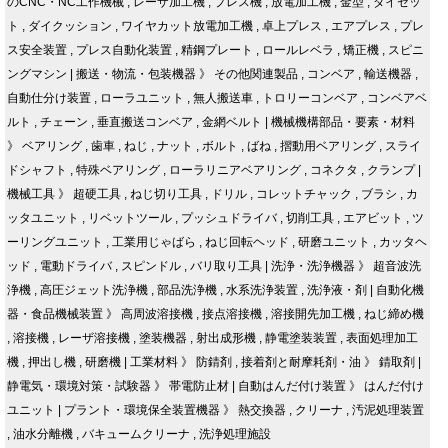
のCNC・NC工作機械
,
レーザ加工機
,
プレス機
,
放電加工機
,
金型
,
ダイセッ
ト
,
ダイクッション
,
ワイヤカット放電加工機
,
卓上プレス
,
エアプレス
,
プレ
ス安全装置
,
プレス自動化装置
,
精鋼プレート
,
ロールレベラ
,
矯正機
,
スピニ
ングマシン
|
搬送・物流・包装機器
》
その他関連製品
,
コンベア
,
輸送機器
,
自動仕分け装置
,
ローラユニット
,
無人搬送車
,
トロリーコンベア
,
コンベアベ
ルト
,
チェーン
,
垂直搬送コンベア
,
金網ベルト
|
機械機構部品・要素・材料
》
ベアリング
,
歯車
,
ねじ
,
ナット
,
ボルト
,
ばね
,
摺動用ベアリング
,
スライ
ドシャフト
,
特殊ベアリング
,
ローラリニアベアリング
,
コネクタ
,
クランプ
|
機械工具
》
超硬工具
,
ねじ切り工具
,
ドリル
,
コレットチャック
,
ブラシ
,
カ
ッタユニット
,
リベットツール
,
プッシュドライバ
,
切削工具
,
エアビット
,
ツ
ーリングユニット
,
工業用じゃばら
,
ねじ回転ヘッド
,
研磨ユニット
,
カッタヘ
ッド
,
電動ドライバ
,
スピンドル
,
バリ取り工具
|
洗浄・洗浄機器
》
超音波洗
浄機
,
高圧ジェット洗浄機
,
部品洗浄機
,
水系洗浄装置
,
洗浄液・剤
|
自動化機
器・食品機械装置
》
高周波溶接機
,
接点溶接機
,
溶接開先加工機
,
ねじ締め機
,
溶接機
,
レーザ溶接機
,
塗装機器
,
射出成形機
,
静電塗装装置
,
表面処理加工
機
,
押出し機
,
研磨機
|
工業材料
》
防錆剤
,
接着剤と耐摩耗剤・油
》
錆取剤
|
静電気・環境対策・試験器
》
帯電防止材
|
自動はんだ付け装置
》
はんだ付け
ユニット
|
プラント・環境保全装置機器
》
熱交換器
,
クリーナ
,
汚泥処理装置
,
油水分離機
,
バキュームクリーナ
,
洗浄処理施設