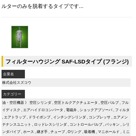
ルターのみを脱着するタイプです...
フィルターハウジング SAF-LSDタイプ (フランジ)
企業名
株式会社スズコウ
カテゴリー
油・空圧機器
》
空圧シリンダ
,
空圧トルクアクチュエータ
,
空圧バルブ
,
フル
イディスク
,
エアハイドロコンバータ
,
電磁弁
,
ショックアブソーバ
,
フィルタ
,
エアトラップ
,
ドライポンプ
,
インチングシリンダ
,
コンプレッサ
,
エアメン
テナンスユニット
,
ロッドレスシリンダ
,
コントロールバルブ
,
パッキン
,
シリ
ンダパイプ
,
ホース
,
継ぎ手
,
チューブ
,
Oリング
,
吸着機
,
マニホールド
,
ミニ