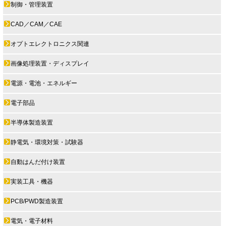
制御・管理装置
CAD／CAM／CAE
オプトエレクトロニクス関連
画像処理装置・ディスプレイ
電源・電池・エネルギー
電子部品
半導体製造装置
静電気・環境対策・試験器
自動はんだ付け装置
実装工具・機器
PCB/PWD製造装置
電気・電子材料