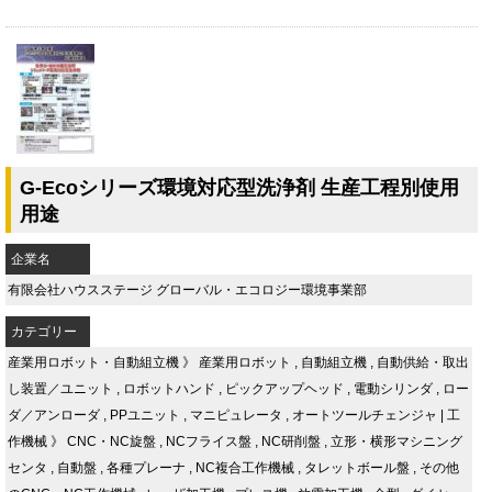
G-Ecoシリーズ環境対応型洗浄剤 生産工程別使用
用途
企業名
有限会社ハウスステージ グローバル・エコロジー環境事業部
カテゴリー
産業用ロボット・自動組立機
》
産業用ロボット
,
自動組立機
,
自動供給・取出
し装置／ユニット
,
ロボットハンド
,
ピックアップヘッド
,
電動シリンダ
,
ロー
ダ／アンローダ
,
PPユニット
,
マニピュレータ
,
オートツールチェンジャ
|
工
作機械
》
CNC・NC旋盤
,
NCフライス盤
,
NC研削盤
,
立形・横形マシニング
センタ
,
自動盤
,
各種プレーナ
,
NC複合工作機械
,
タレットボール盤
,
その他