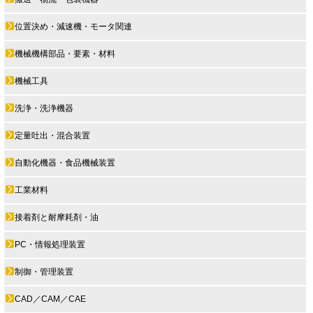
位置決め・減速機・モータ関連
機械機構部品・要素・材料
機械工具
洗浄・洗浄機器
定量吐出・混合装置
自動化機器・食品機械装置
工業材料
接着剤と耐摩耗剤・油
PC・情報処理装置
制御・管理装置
CAD／CAM／CAE