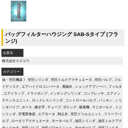
バッグフィルターハウジング SAB-Sタイプ (フラ
ンジ)
企業名
株式会社スズコウ
カテゴリー
油・空圧機器
》
空圧シリンダ
,
空圧トルクアクチュエータ
,
空圧バルブ
,
フル
イディスク
,
エアハイドロコンバータ
,
電磁弁
,
ショックアブソーバ
,
フィルタ
,
エアトラップ
,
ドライポンプ
,
インチングシリンダ
,
コンプレッサ
,
エアメン
テナンスユニット
,
ロッドレスシリンダ
,
コントロールバルブ
,
パッキン
,
シリ
ンダパイプ
,
ホース
,
継ぎ手
,
チューブ
,
Oリング
,
吸着機
,
マニホールド
,
ミニ
シリンダ
,
空電変換器
,
エアモータ
,
制止弁
,
空圧ドリルユニット
,
リリーフバ
ルブ
,
ロータリアクチュエータ
,
モータバルブ
,
油圧シリンダ
,
油圧トルクアク
チュエータ
,
油圧バルブ
,
油圧パワーユニット
,
サーボバルブ
,
油圧フィルタ
,