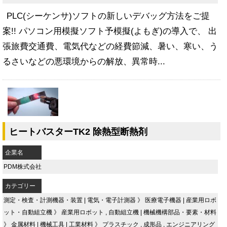
PLC(シーケンサ)ソフトの新しいデバッグ方法をご提
案!! パソコン用模擬ソフト予模擬(よもぎ)の導入で、 出
張旅費交通費、電気代などの経費節減、暑い、寒い、う
るさいなどの悪環境からの解放、異常時...
ヒートバスターTK2 除熱型断熱剤
企業名
PDM株式会社
カテゴリー
測定・検査・計測機器・装置
|
電気・電子計測器
》
医療電子機器
|
産業用ロボ
ット・自動組立機
》
産業用ロボット
,
自動組立機
|
機械機構部品・要素・材料
》
金属材料
|
機械工具
|
工業材料
》
プラスチック
,
成形品
,
エンジニアリング