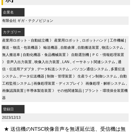
企業名
有限会社 ギガ・テクノビジョン
カテゴリー
産業用ロボット・自動組立機
》
産業用ロボット
,
ロボットハンド
|
工作機械
|
搬送・物流・包装機器
》
輸送機器
,
自動倉庫
,
自動搬送装置
,
物流システム
,
無人搬送車
|
自動化機器・食品機械装置
》
自動選別機
|
ＰＣ・情報処理装置
》
音声入出力装置
,
映像入出力装置
,
LAN
,
イーサネット関連システム
,
通
信・伝送用アダプタ
,
データ転送システム
,
パソコン通信システム
,
多重伝送
システム
,
データ伝送機器
|
制御・管理装置
》
生産ライン制御システム
,
自動
工程監視システム
|
画像処理装置・ディスプレイ
》
画像処理・解析システム
,
画像認識装置
|
半導体製造装置
》
その他関連製品
|
プラント・環境保全装置機
器
登録日
2023/12/13
★ 送信機のNTSC映像音声を無遅延伝送、受信機は無