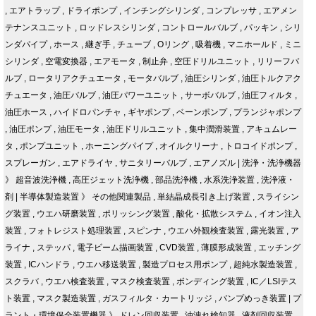
,
エアトラップ
,
ドライポンプ
,
インチングシリンダ
,
コンプレッサ
,
エアメン
テナンスユニット
,
ロッドレスシリンダ
,
コントロールバルブ
,
パッキン
,
シリ
ンダパイプ
,
ホース
,
継ぎ手
,
チューブ
,
Oリング
,
吸着機
,
マニホールド
,
ミニ
シリンダ
,
空電変換器
,
エアモータ
,
制止弁
,
空圧ドリルユニット
,
リリーフバ
ルブ
,
ロータリアクチュエータ
,
モータバルブ
,
油圧シリンダ
,
油圧トルクアク
チュエータ
,
油圧バルブ
,
油圧パワーユニット
,
サーボバルブ
,
油圧フィルタ
,
油圧ホース
,
ハイドロパンチャ
,
ギヤポンプ
,
ベーンポンプ
,
プランジャポンプ
,
油圧ポンプ
,
油圧モータ
,
油圧ドリルユニット
,
集中潤滑装置
,
アキュムレー
タ
,
ポンプユニット
,
ホーニングパイプ
,
オイルクリーナ
,
トロコイドポンプ
,
スプレーガン
,
エアドライヤ
,
サニタリーバルブ
,
エアノズル
|
洗浄・洗浄機器
》
超音波洗浄機
,
高圧ジェット洗浄機
,
部品洗浄機
,
水系洗浄装置
,
洗浄液・
剤
|
半導体製造装置
》
その他関連製品
,
単結晶成長引き上げ装置
,
スライシン
グ装置
,
ウエハ研磨装置
,
ポリッシング装置
,
酸化・拡散システム
,
イオン注入
装置
,
フォトレジスト処理装置
,
スピンナ
,
ウエハ外観検査装置
,
露光装置
,
ア
ライナ
,
ステッパ
,
電子ビーム描画装置
,
CVD装置
,
薄膜形成装置
,
エッチング
装置
,
ICハンドラ
,
ウエハ移送装置
,
製造プロセス用ポンプ
,
超純水製造装置
,
スクラバ
,
ウエハ検査装置
,
マスク検査装置
,
ボンディング装置
,
IC／LSIテス
ト装置
,
マスク製造装置
,
ガスフィルタ・カートリッジ
,
バンプめっき装置
|
プ
ラント・環境保全装置機器
》
ドレン回収装置
,
油洩れ検知器
,
液剤回収装置
,