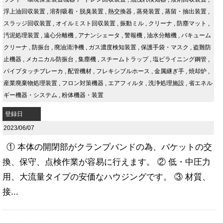
浮上油回収装置
,
溶剤吸着・脱臭装置
,
熱交換器
,
蒸発装置
,
蒸留・抽出装置
,
スラッジ回収装置
,
オイルミスト回収装置
,
振動ミル
,
クリーナ
,
防塵マット
,
汚泥処理装置
,
遠心分離機
,
アナンシェータ
,
警報機
,
油水分離機
,
バキューム
クリーナ
,
防振台
,
廃油清浄機
,
ガス濃度検知装置
,
保護手袋・マスク
,
盗難防
止機器
,
メカニカル防振台
,
集塵機
,
スチームトラップ
,
塩ビライニング鋼管
,
パイプタッチブレーカ
,
配管機材
,
フレキシブルホース
,
金属継ぎ手
,
焼却炉
,
産業廃棄物処理装置
,
フロン対策機器
,
エアフィルタ
,
洗浄処理施設
,
省エネル
ギー機器・システム
,
粉体機器・装置
登録日
2023/06/07
① 本体の開閉部がクランプバンドの為、バケットの交
換、保守、点検作業が容易に行えます。 ② 低・中圧力
用、大流量タイプの安価なハウジングです。 ③ 材質、
接...