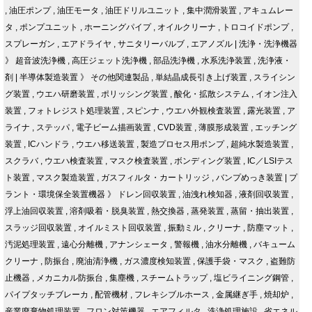
,
油圧ポンプ
,
油圧モータ
,
油圧ドリルユニット
,
集中潤滑装置
,
アキュムレー
タ
,
ポンプユニット
,
ホーニングパイプ
,
オイルクリーナ
,
トロコイドポンプ
,
スプレーガン
,
エアドライヤ
,
サニタリーバルブ
,
エアノズル
|
洗浄・洗浄機器
》
超音波洗浄機
,
高圧ジェット洗浄機
,
部品洗浄機
,
水系洗浄装置
,
洗浄液・
剤
|
半導体製造装置
》
その他関連製品
,
単結晶成長引き上げ装置
,
スライシン
グ装置
,
ウエハ研磨装置
,
ポリッシング装置
,
酸化・拡散システム
,
イオン注入
装置
,
フォトレジスト処理装置
,
スピンナ
,
ウエハ外観検査装置
,
露光装置
,
ア
ライナ
,
ステッパ
,
電子ビーム描画装置
,
CVD装置
,
薄膜形成装置
,
エッチング
装置
,
ICハンドラ
,
ウエハ移送装置
,
製造プロセス用ポンプ
,
超純水製造装置
,
スクラバ
,
ウエハ検査装置
,
マスク検査装置
,
ボンディング装置
,
IC／LSIテス
ト装置
,
マスク製造装置
,
ガスフィルタ・カートリッジ
,
バンプめっき装置
|
プ
ラント・環境保全装置機器
》
ドレン回収装置
,
油洩れ検知器
,
液剤回収装置
,
浮上油回収装置
,
溶剤吸着・脱臭装置
,
熱交換器
,
蒸発装置
,
蒸留・抽出装置
,
スラッジ回収装置
,
オイルミスト回収装置
,
振動ミル
,
クリーナ
,
防塵マット
,
汚泥処理装置
,
遠心分離機
,
アナンシェータ
,
警報機
,
油水分離機
,
バキューム
クリーナ
,
防振台
,
廃油清浄機
,
ガス濃度検知装置
,
保護手袋・マスク
,
盗難防
止機器
,
メカニカル防振台
,
集塵機
,
スチームトラップ
,
塩ビライニング鋼管
,
パイプタッチブレーカ
,
配管機材
,
フレキシブルホース
,
金属継ぎ手
,
焼却炉
,
産業廃棄物処理装置
,
フロン対策機器
,
エアフィルタ
,
洗浄処理施設
,
省エネル