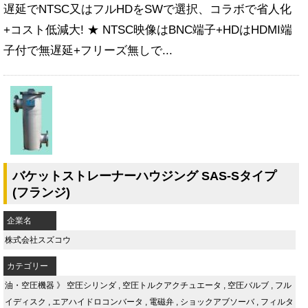
遅延でNTSC又はフルHDをSWで選択、コラボで省人化
+コスト低減大! ★ NTSC映像はBNC端子+HDはHDMI端
子付で無遅延+フリーズ無しで...
バケットストレーナーハウジング SAS-Sタイプ
(フランジ)
企業名
株式会社スズコウ
カテゴリー
油・空圧機器
》
空圧シリンダ
,
空圧トルクアクチュエータ
,
空圧バルブ
,
フル
イディスク
,
エアハイドロコンバータ
,
電磁弁
,
ショックアブソーバ
,
フィルタ