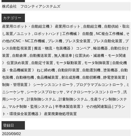
株式会社 フロンティアシステムズ
カテゴリー
産業用ロボット・自動組立機
》
産業用ロボット
,
自動組立機
,
自動供給・取出
し装置／ユニット
,
ロボットハンド
|
工作機械
》
自動盤
,
NC複合工作機械
,
そ
の他のCNC・NC工作機械
,
プレス機
,
プレス安全装置
,
プレス自動化装置
,
プ
レス自動監視装置
|
搬送・物流・包装機器
》
コンベア
,
輸送機器
,
自動仕分け
装置
,
自動倉庫
,
自動搬送装置
,
無人搬送車
|
位置決め・減速機・モータ関連
》
位置決め装置
,
自動定寸装置
,
モータ駆動装置
,
モータ制御装置
|
自動化機
器・食品機械装置
》
ねじ締め機
,
自動刻印装置
,
自動選別機
,
塗装機器
,
自動
包装機
,
自動梱包機
,
食品機械装置
,
射出成形機
,
自動切断機
,
静電塗装装置
|
制御・管理装置
》
シーケンスコントローラ
,
プログラマブルコントローラ
,
ミ
ニシーケンサ
,
シーケンスプロセッサ
,
マイクロシーケンスコントローラ
,
汎
用シーケンサ
,
計装制御システム
,
計量制御システム
,
生産ライン制御システ
ム
,
マルチ制御・監視システム
|
半導体製造装置
》
その他関連製品
|
プラン
ト・環境保全装置機器
》
産業廃棄物処理装置
登録日
2020/09/02