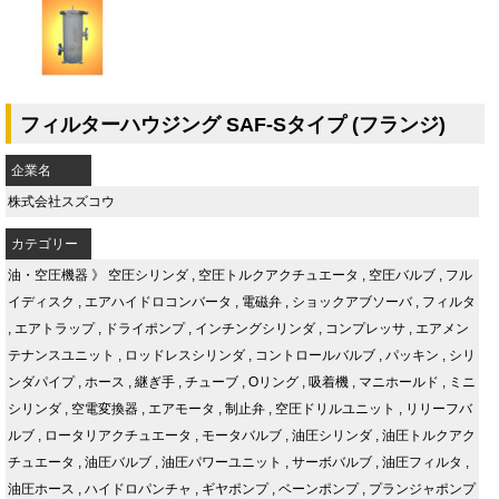
フィルターハウジング SAF-Sタイプ (フランジ)
企業名
株式会社スズコウ
カテゴリー
油・空圧機器
》
空圧シリンダ
,
空圧トルクアクチュエータ
,
空圧バルブ
,
フル
イディスク
,
エアハイドロコンバータ
,
電磁弁
,
ショックアブソーバ
,
フィルタ
,
エアトラップ
,
ドライポンプ
,
インチングシリンダ
,
コンプレッサ
,
エアメン
テナンスユニット
,
ロッドレスシリンダ
,
コントロールバルブ
,
パッキン
,
シリ
ンダパイプ
,
ホース
,
継ぎ手
,
チューブ
,
Oリング
,
吸着機
,
マニホールド
,
ミニ
シリンダ
,
空電変換器
,
エアモータ
,
制止弁
,
空圧ドリルユニット
,
リリーフバ
ルブ
,
ロータリアクチュエータ
,
モータバルブ
,
油圧シリンダ
,
油圧トルクアク
チュエータ
,
油圧バルブ
,
油圧パワーユニット
,
サーボバルブ
,
油圧フィルタ
,
油圧ホース
,
ハイドロパンチャ
,
ギヤポンプ
,
ベーンポンプ
,
プランジャポンプ