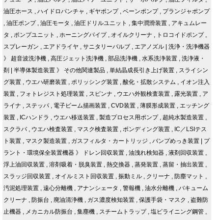
油圧ホース
,
ハイドロパンチャ
,
ギヤポンプ
,
ベーンポンプ
,
プランジャポンプ
,
油圧ポンプ
,
油圧モータ
,
油圧ドリルユニット
,
集中潤滑装置
,
アキュムレー
タ
,
ポンプユニット
,
ホーニングパイプ
,
オイルクリーナ
,
トロコイドポンプ
,
スプレーガン
,
エアドライヤ
,
サニタリーバルブ
,
エアノズル
|
洗浄・洗浄機器
》
超音波洗浄機
,
高圧ジェット洗浄機
,
部品洗浄機
,
水系洗浄装置
,
洗浄液・
剤
|
半導体製造装置
》
その他関連製品
,
単結晶成長引き上げ装置
,
スライシン
グ装置
,
ウエハ研磨装置
,
ポリッシング装置
,
酸化・拡散システム
,
イオン注入
装置
,
フォトレジスト処理装置
,
スピンナ
,
ウエハ外観検査装置
,
露光装置
,
ア
ライナ
,
ステッパ
,
電子ビーム描画装置
,
CVD装置
,
薄膜形成装置
,
エッチング
装置
,
ICハンドラ
,
ウエハ移送装置
,
製造プロセス用ポンプ
,
超純水製造装置
,
スクラバ
,
ウエハ検査装置
,
マスク検査装置
,
ボンディング装置
,
IC／LSIテス
ト装置
,
マスク製造装置
,
ガスフィルタ・カートリッジ
,
バンプめっき装置
|
プ
ラント・環境保全装置機器
》
ドレン回収装置
,
油洩れ検知器
,
液剤回収装置
,
浮上油回収装置
,
溶剤吸着・脱臭装置
,
熱交換器
,
蒸発装置
,
蒸留・抽出装置
,
スラッジ回収装置
,
オイルミスト回収装置
,
振動ミル
,
クリーナ
,
防塵マット
,
汚泥処理装置
,
遠心分離機
,
アナンシェータ
,
警報機
,
油水分離機
,
バキューム
クリーナ
,
防振台
,
廃油清浄機
,
ガス濃度検知装置
,
保護手袋・マスク
,
盗難防
止機器
,
メカニカル防振台
,
集塵機
,
スチームトラップ
,
塩ビライニング鋼管
,