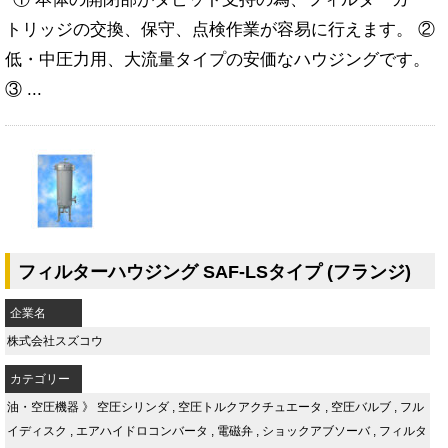
トリッジの交換、保守、点検作業が容易に行えます。 ②
低・中圧力用、大流量タイプの安価なハウジングです。
③ ...
フィルターハウジング SAF-LSタイプ (フランジ)
企業名
株式会社スズコウ
カテゴリー
油・空圧機器
》
空圧シリンダ
,
空圧トルクアクチュエータ
,
空圧バルブ
,
フル
イディスク
,
エアハイドロコンバータ
,
電磁弁
,
ショックアブソーバ
,
フィルタ