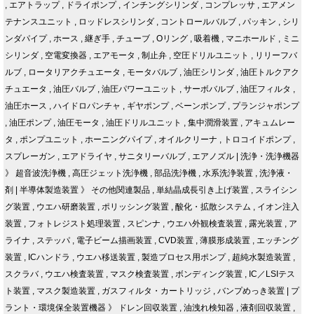
,
エアトラップ
,
ドライポンプ
,
インチングシリンダ
,
コンプレッサ
,
エアメン
テナンスユニット
,
ロッドレスシリンダ
,
コントロールバルブ
,
パッキン
,
シリ
ンダパイプ
,
ホース
,
継ぎ手
,
チューブ
,
Oリング
,
吸着機
,
マニホールド
,
ミニ
シリンダ
,
空電変換器
,
エアモータ
,
制止弁
,
空圧ドリルユニット
,
リリーフバ
ルブ
,
ロータリアクチュエータ
,
モータバルブ
,
油圧シリンダ
,
油圧トルクアク
チュエータ
,
油圧バルブ
,
油圧パワーユニット
,
サーボバルブ
,
油圧フィルタ
,
油圧ホース
,
ハイドロパンチャ
,
ギヤポンプ
,
ベーンポンプ
,
プランジャポンプ
,
油圧ポンプ
,
油圧モータ
,
油圧ドリルユニット
,
集中潤滑装置
,
アキュムレー
タ
,
ポンプユニット
,
ホーニングパイプ
,
オイルクリーナ
,
トロコイドポンプ
,
スプレーガン
,
エアドライヤ
,
サニタリーバルブ
,
エアノズル
|
洗浄・洗浄機器
》
超音波洗浄機
,
高圧ジェット洗浄機
,
部品洗浄機
,
水系洗浄装置
,
洗浄液・
剤
|
半導体製造装置
》
その他関連製品
,
単結晶成長引き上げ装置
,
スライシン
グ装置
,
ウエハ研磨装置
,
ポリッシング装置
,
酸化・拡散システム
,
イオン注入
装置
,
フォトレジスト処理装置
,
スピンナ
,
ウエハ外観検査装置
,
露光装置
,
ア
ライナ
,
ステッパ
,
電子ビーム描画装置
,
CVD装置
,
薄膜形成装置
,
エッチング
装置
,
ICハンドラ
,
ウエハ移送装置
,
製造プロセス用ポンプ
,
超純水製造装置
,
スクラバ
,
ウエハ検査装置
,
マスク検査装置
,
ボンディング装置
,
IC／LSIテス
ト装置
,
マスク製造装置
,
ガスフィルタ・カートリッジ
,
バンプめっき装置
|
プ
ラント・環境保全装置機器
》
ドレン回収装置
,
油洩れ検知器
,
液剤回収装置
,