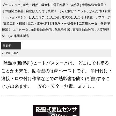
プラスチック
,
耐火・断熱・吸音材
|
電子部品
》
放熱器
|
半導体製造装置
》
その他関連製品
|
自動はんだ付け装置
》
はんだ付けユニット
,
はんだ付け装置
トーションマシン
,
はんだゴテ
,
はんだ槽
,
無洗浄はんだ付け装置
,
リフロー炉
|
実装工具・機器
|
電気・電子材料
|
理化学・分析機器
|
工業用ヒータ・熱管理
機器
》
エアヒータ
,
赤外線加熱装置
,
熱風発生器
,
高周波加熱装置
,
温度管理
材
,
その他関連製品
登録日
2019/10/02
除熱剤(断熱剤)ヒートバスターとは、 どこにでも塗る
ことが出来る、貼着型の除熱ペーストです。 半田付け・
溶接・ロウ付け作業などでの熱影響を防ぐ(断熱)するこ
とが出来ます。 安心・安全・無毒。Siフリ...