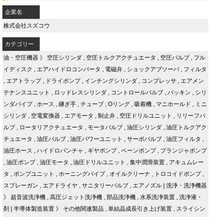
企業名
株式会社スズコウ
カテゴリー
油・空圧機器
》
空圧シリンダ
,
空圧トルクアクチュエータ
,
空圧バルブ
,
フル
イディスク
,
エアハイドロコンバータ
,
電磁弁
,
ショックアブソーバ
,
フィルタ
,
エアトラップ
,
ドライポンプ
,
インチングシリンダ
,
コンプレッサ
,
エアメン
テナンスユニット
,
ロッドレスシリンダ
,
コントロールバルブ
,
パッキン
,
シリ
ンダパイプ
,
ホース
,
継ぎ手
,
チューブ
,
Oリング
,
吸着機
,
マニホールド
,
ミニ
シリンダ
,
空電変換器
,
エアモータ
,
制止弁
,
空圧ドリルユニット
,
リリーフバ
ルブ
,
ロータリアクチュエータ
,
モータバルブ
,
油圧シリンダ
,
油圧トルクアク
チュエータ
,
油圧バルブ
,
油圧パワーユニット
,
サーボバルブ
,
油圧フィルタ
,
油圧ホース
,
ハイドロパンチャ
,
ギヤポンプ
,
ベーンポンプ
,
プランジャポンプ
,
油圧ポンプ
,
油圧モータ
,
油圧ドリルユニット
,
集中潤滑装置
,
アキュムレー
タ
,
ポンプユニット
,
ホーニングパイプ
,
オイルクリーナ
,
トロコイドポンプ
,
スプレーガン
,
エアドライヤ
,
サニタリーバルブ
,
エアノズル
|
洗浄・洗浄機器
》
超音波洗浄機
,
高圧ジェット洗浄機
,
部品洗浄機
,
水系洗浄装置
,
洗浄液・
剤
|
半導体製造装置
》
その他関連製品
,
単結晶成長引き上げ装置
,
スライシン