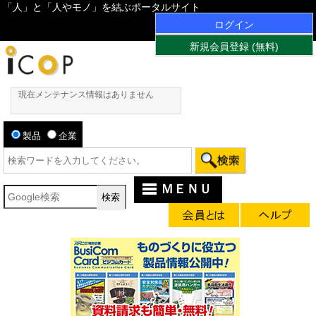
「人」と「人やモノ」を結ぶポータルサイト
ログイン
新規会員登録 (無料)
現在メンテナンス情報はありません
製品
企業
ＭＥＮＵ