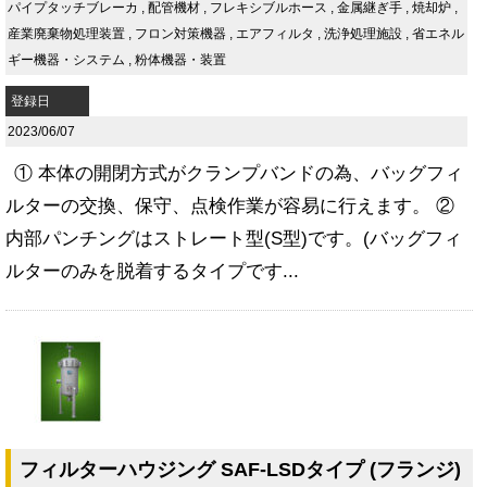
パイプタッチブレーカ
,
配管機材
,
フレキシブルホース
,
金属継ぎ手
,
焼却炉
,
産業廃棄物処理装置
,
フロン対策機器
,
エアフィルタ
,
洗浄処理施設
,
省エネル
ギー機器・システム
,
粉体機器・装置
登録日
2023/06/07
① 本体の開閉方式がクランプバンドの為、バッグフィ
ルターの交換、保守、点検作業が容易に行えます。 ②
内部パンチングはストレート型(S型)です。(バッグフィ
ルターのみを脱着するタイプです...
フィルターハウジング SAF-LSDタイプ (フランジ)