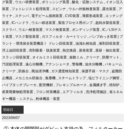
グ装置
,
ウエハ研磨装置
,
ポリッシング装置
,
酸化・拡散システム
,
イオン注入
装置
,
フォトレジスト処理装置
,
スピンナ
,
ウエハ外観検査装置
,
露光装置
,
ア
ライナ
,
ステッパ
,
電子ビーム描画装置
,
CVD装置
,
薄膜形成装置
,
エッチング
装置
,
ICハンドラ
,
ウエハ移送装置
,
製造プロセス用ポンプ
,
超純水製造装置
,
スクラバ
,
ウエハ検査装置
,
マスク検査装置
,
ボンディング装置
,
IC／LSIテス
ト装置
,
マスク製造装置
,
ガスフィルタ・カートリッジ
,
バンプめっき装置
|
プ
ラント・環境保全装置機器
》
ドレン回収装置
,
油洩れ検知器
,
液剤回収装置
,
浮上油回収装置
,
溶剤吸着・脱臭装置
,
熱交換器
,
蒸発装置
,
蒸留・抽出装置
,
スラッジ回収装置
,
オイルミスト回収装置
,
振動ミル
,
クリーナ
,
防塵マット
,
汚泥処理装置
,
遠心分離機
,
アナンシェータ
,
警報機
,
油水分離機
,
バキューム
クリーナ
,
防振台
,
廃油清浄機
,
ガス濃度検知装置
,
保護手袋・マスク
,
盗難防
止機器
,
メカニカル防振台
,
集塵機
,
スチームトラップ
,
塩ビライニング鋼管
,
パイプタッチブレーカ
,
配管機材
,
フレキシブルホース
,
金属継ぎ手
,
焼却炉
,
産業廃棄物処理装置
,
フロン対策機器
,
エアフィルタ
,
洗浄処理施設
,
省エネル
ギー機器・システム
,
粉体機器・装置
登録日
2023/06/07
① 本体の開閉部がダビット支持の為、フィルターカー