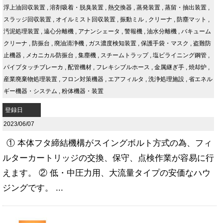
浮上油回収装置
,
溶剤吸着・脱臭装置
,
熱交換器
,
蒸発装置
,
蒸留・抽出装置
,
スラッジ回収装置
,
オイルミスト回収装置
,
振動ミル
,
クリーナ
,
防塵マット
,
汚泥処理装置
,
遠心分離機
,
アナンシェータ
,
警報機
,
油水分離機
,
バキューム
クリーナ
,
防振台
,
廃油清浄機
,
ガス濃度検知装置
,
保護手袋・マスク
,
盗難防
止機器
,
メカニカル防振台
,
集塵機
,
スチームトラップ
,
塩ビライニング鋼管
,
パイプタッチブレーカ
,
配管機材
,
フレキシブルホース
,
金属継ぎ手
,
焼却炉
,
産業廃棄物処理装置
,
フロン対策機器
,
エアフィルタ
,
洗浄処理施設
,
省エネル
ギー機器・システム
,
粉体機器・装置
登録日
2023/06/07
① 本体フタ締結機構がスイングボルト方式の為、フィ
ルターカートリッジの交換、保守、点検作業が容易に行
えます。 ② 低・中圧力用、大流量タイプの安価なハウ
ジングです。 ...