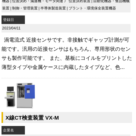
機器
|
位置決め・減速機・モータ関連
》
位置決め装置
|
自動化機器・食品機械
装置
|
制御・管理装置
|
半導体製造装置
|
プラント・環境保全装置機器
登録日
2023/04/11
渦電流式 近接センサです。非接触でギャップ計測が可
能です。汎用の近接センサはもちろん、専用形状のセン
サも製作可能です。 また、基板にコイルをプリントした
薄型タイプや金属ケースに内蔵したタイプなど、色...
X線CT検査装置 VX-M
企業名