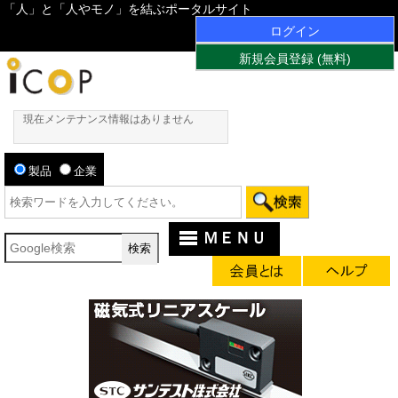
「人」と「人やモノ」を結ぶポータルサイト
ログイン
新規会員登録 (無料)
現在メンテナンス情報はありません
製品
企業
ＭＥＮＵ