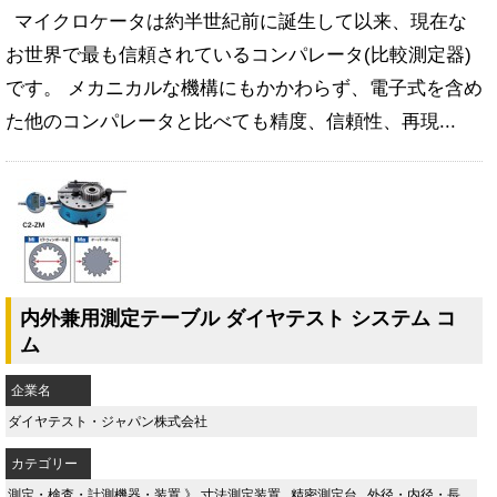
マイクロケータは約半世紀前に誕生して以来、現在な
お世界で最も信頼されているコンパレータ(比較測定器)
です。 メカニカルな機構にもかかわらず、電子式を含め
た他のコンパレータと比べても精度、信頼性、再現...
内外兼用測定テーブル ダイヤテスト システム コ
ム
企業名
ダイヤテスト・ジャパン株式会社
カテゴリー
測定・検査・計測機器・装置
》
寸法測定装置
,
精密測定台
,
外径・内径・長