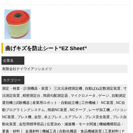
曲げキズを防止シート”EZ Sheet”
企業名
有限会社テイワイアソシエイツ
カテゴリー
測定・検査・計測機器・装置
》
三次元座標測定機
,
自動ばね定数測定装置
,
寸
法測定装置
,
精密測定台
,
簡易勾配測定器
,
マイクロメータ
,
ゲージ
,
自動測定
選別機
|
試験機器
|
産業用ロボット・自動組立機
|
工作機械
》
NC装置
,
NC自
動プログラミングシステム
,
簡易NC装置
,
NCテープ
,
レーザ加工機
,
パソコン
NC装置
,
プレス機
,
金型
,
卓上プレス
,
エアプレス
,
プレス安全装置
,
プレス自
動化装置
,
金型用標準部品
|
位置決め・減速機・モータ関連
|
機械機構部品・
要素・材料
》
金属材料
|
機械工具
|
自動化機器・食品機械装置
|
工業材料
|
Ｐ