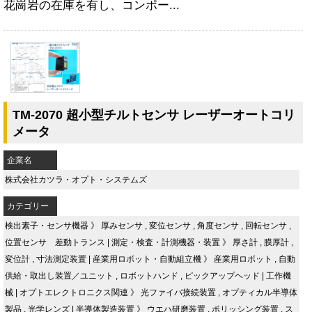
花崗岩の在庫を有し、コンポー...
TM-2070 超小型チルトセンサ レーザーオートコリ
メータ
企業名
株式会社カツラ・オプト・システムズ
カテゴリー
検出素子・センサ機器
》
厚みセンサ
,
変位センサ
,
角度センサ
,
回転センサ
,
位置センサ 差動トランス
|
測定・検査・計測機器・装置
》
厚さ計
,
膜厚計
,
変位計
,
寸法測定装置
|
産業用ロボット・自動組立機
》
産業用ロボット
,
自動
供給・取出し装置／ユニット
,
ロボットハンド
,
ピックアップヘッド
|
工作機
械
|
オプトエレクトロニクス関連
》
光ファイバ接続装置
,
オプティカル半導体
製品
,
光学レンズ
|
半導体製造装置
》
ウエハ研磨装置
,
ポリッシング装置
,
ス