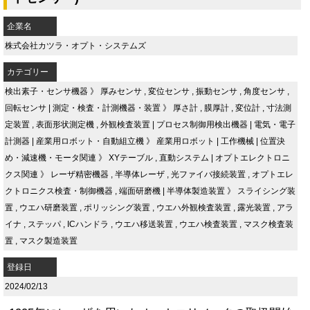
企業名
株式会社カツラ・オプト・システムズ
カテゴリー
検出素子・センサ機器
》
厚みセンサ
,
変位センサ
,
振動センサ
,
角度センサ
,
回転センサ
|
測定・検査・計測機器・装置
》
厚さ計
,
膜厚計
,
変位計
,
寸法測
定装置
,
表面形状測定機
,
外観検査装置
|
プロセス制御用検出機器
|
電気・電子
計測器
|
産業用ロボット・自動組立機
》
産業用ロボット
|
工作機械
|
位置決
め・減速機・モータ関連
》
XYテーブル
,
直動システム
|
オプトエレクトロニ
クス関連
》
レーザ精密機器
,
半導体レーザ
,
光ファイバ接続装置
,
オプトエレ
クトロニクス検査・制御機器
,
端面研磨機
|
半導体製造装置
》
スライシング装
置
,
ウエハ研磨装置
,
ポリッシング装置
,
ウエハ外観検査装置
,
露光装置
,
アラ
イナ
,
ステッパ
,
ICハンドラ
,
ウエハ移送装置
,
ウエハ検査装置
,
マスク検査装
置
,
マスク製造装置
登録日
2024/02/13