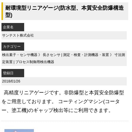
耐環境型リニアゲージ(防水型、本質安全防爆構造
型)
企業名
サンテスト株式会社
カテゴリー
検出素子・センサ機器
》
長さセンサ
|
測定・検査・計測機器・装置
》
寸法測
定装置
|
プロセス制御用検出機器
登録日
2018/01/26
高精度リニアゲージです。非防爆型と本質安全防爆型
をご用意しております。 コーティングマシン(コータ
ー、塗工機)のギャップ検出等にご利用できます。