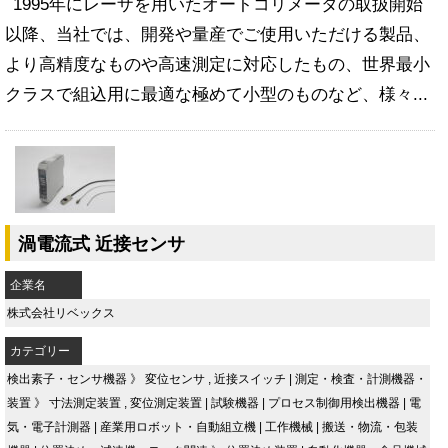
1995年にレーザを用いたオートコリメータの取扱開始
以降、当社では、開発や量産でご使用いただける製品、
より高精度なものや高速測定に対応したもの、世界最小
クラスで組込用に最適な極めて小型のものなど、様々...
渦電流式 近接センサ
企業名
株式会社リベックス
カテゴリー
検出素子・センサ機器
》
変位センサ
,
近接スイッチ
|
測定・検査・計測機器・
装置
》
寸法測定装置
,
変位測定装置
|
試験機器
|
プロセス制御用検出機器
|
電
気・電子計測器
|
産業用ロボット・自動組立機
|
工作機械
|
搬送・物流・包装