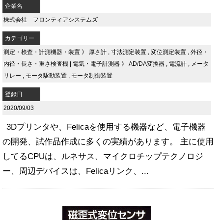
企業名
株式会社 フロンティアシステムズ
カテゴリー
測定・検査・計測機器・装置
》
厚さ計
,
寸法測定装置
,
変位測定装置
,
外径・
内径・長さ・重さ検査機
|
電気・電子計測器
》
AD/DA変換器
,
電流計
,
メータ
リレー
,
モータ駆動装置
,
モータ制御装置
登録日
2020/09/03
3Dプリンタや、Felicaを使用する機器など、電子機器
の開発、試作品作成に多くの実績があります。 主に使用
してるCPUは、ルネサス、マイクロチップテクノロジ
ー、周辺デバイスは、Felicaリンク、...