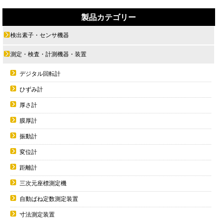
製品カテゴリー
検出素子・センサ機器
測定・検査・計測機器・装置
デジタル回転計
ひずみ計
厚さ計
膜厚計
振動計
変位計
距離計
三次元座標測定機
自動ばね定数測定装置
寸法測定装置