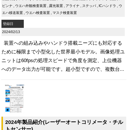
ピンナ
,
ウエハ外観検査装置
,
露光装置
,
アライナ
,
ステッパ
,
ICハンドラ
,
ウ
エハ移送装置
,
ウエハ検査装置
,
マスク検査装置
登録日
2024/02/13
装置への組み込みやハンドラ搭載ニーズにも対応する
ために極限まで小型化した世界最小モデル。画像処理ユ
ニットは60fpsの処理スピードで角度を測定、上位機器
へのデータ出力が可能です。超小型ですので、複数台...
2024年製品紹介(レーザーオートコリメータ・チル
トセンサー)