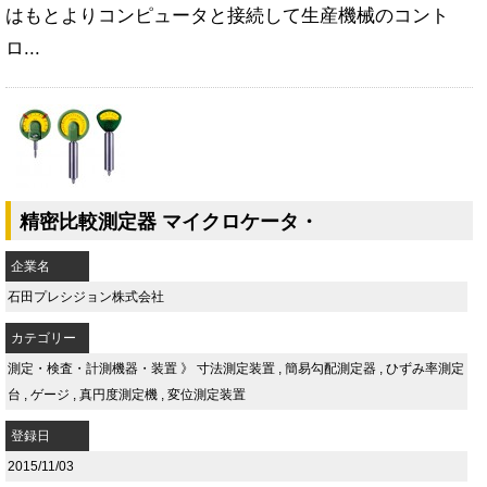
はもとよりコンピュータと接続して生産機械のコント
ロ...
精密比較測定器 マイクロケータ・
企業名
石田プレシジョン株式会社
カテゴリー
測定・検査・計測機器・装置
》
寸法測定装置
,
簡易勾配測定器
,
ひずみ率測定
台
,
ゲージ
,
真円度測定機
,
変位測定装置
登録日
2015/11/03