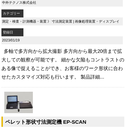
中外テクノス株式会社
カテゴリー
測定・検査・計測機器・装置
》
寸法測定装置
|
画像処理装置・ディスプレイ
登録日
2023/01/19
多軸で多方向から拡大撮影 多方向から最大20倍まで拡
大しての観察が可能です。 細かな欠陥もコントラストの
ある像で捉えることができ、お客様のワーク形状に合わ
せたカスタマイズ対応も行います。 製品詳細...
ペレット形状寸法測定機 EP-SCAN