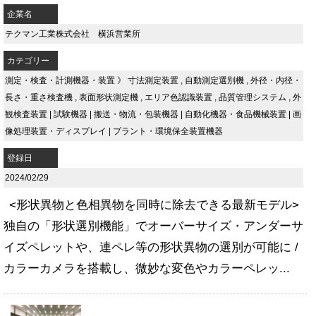
企業名
テクマン工業株式会社 横浜営業所
カテゴリー
測定・検査・計測機器・装置
》
寸法測定装置
,
自動測定選別機
,
外径・内径・
長さ・重さ検査機
,
表面形状測定機
,
エリア色認識装置
,
品質管理システム
,
外
観検査装置
|
試験機器
|
搬送・物流・包装機器
|
自動化機器・食品機械装置
|
画
像処理装置・ディスプレイ
|
プラント・環境保全装置機器
登録日
2024/02/29
<形状異物と色相異物を同時に除去できる最新モデル>
独自の「形状選別機能」でオーバーサイズ・アンダーサ
イズペレットや、連ペレ等の形状異物の選別が可能に /
カラーカメラを搭載し、微妙な変色やカラーペレッ...