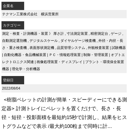
企業名
テクマン工業株式会社 横浜営業所
カテゴリー
測定・検査・計測機器・装置
》
厚さ計
,
寸法測定装置
,
精密測定台
,
ゲージ
,
自動測定選別機
,
デジタルスケール
,
ダイヤルゲージ検査機
,
外径・内径・長
さ・重さ検査機
,
表面形状測定機
,
品質管理システム
,
外観検査装置
|
試験機器
|
自動化機器・食品機械装置
|
ＰＣ・情報処理装置
|
制御・管理装置
|
オプトエ
レクトロニクス関連
|
画像処理装置・ディスプレイ
|
プラント・環境保全装置
機器
|
理化学・分析機器
登録日
2022/08/04
<樹脂ペレットの計測が簡単・スピーディーにできる測
定器> 計測トレイにペレットを置くだけで、長さ・長
径・短径・投影面積を最短約15秒で計測し、結果をヒス
トグラムなどで表示 /最大約100粒まで同時に計...