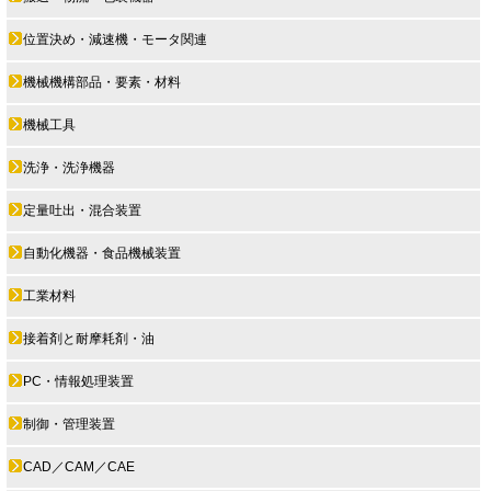
位置決め・減速機・モータ関連
機械機構部品・要素・材料
機械工具
洗浄・洗浄機器
定量吐出・混合装置
自動化機器・食品機械装置
工業材料
接着剤と耐摩耗剤・油
PC・情報処理装置
制御・管理装置
CAD／CAM／CAE