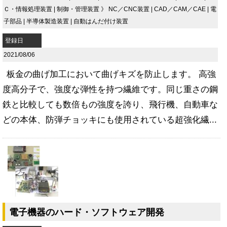
Ｃ・情報処理装置
|
制御・管理装置
》
NC／CNC装置
|
CAD／CAM／CAE
|
電
子部品
|
半導体製造装置
|
自動はんだ付け装置
登録日
2021/08/06
板金の曲げ加工において曲げキズを防止します。 高強
度高分子で、強度な弾性を持つ繊維です。同じ重さの鋼
鉄と比較しても数倍もの強度を誇り、飛行機、自動車な
どの本体、防弾チョッキにも使用されている超強化繊...
電子機器のハード・ソフトウェア開発