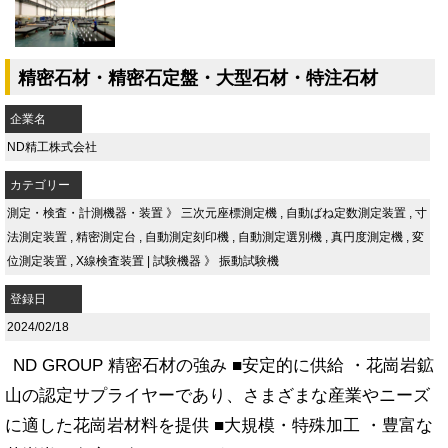
精密石材・精密石定盤・大型石材・特注石材
企業名
ND精工株式会社
カテゴリー
測定・検査・計測機器・装置
》
三次元座標測定機
,
自動ばね定数測定装置
,
寸
法測定装置
,
精密測定台
,
自動測定刻印機
,
自動測定選別機
,
真円度測定機
,
変
位測定装置
,
X線検査装置
|
試験機器
》
振動試験機
登録日
2024/02/18
ND GROUP 精密⽯材の強み ■安定的に供給 ・花崗岩鉱
⼭の認定サプライヤーであり、さまざまな産業やニーズ
に適した花崗岩材料を提供 ■⼤規模・特殊加⼯ ・豊富な