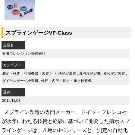
スプラインゲージVF-Class
企業名
石田プレシジョン株式会社
カテゴリー
測定・検査・計測機器・装置
》
寸法測定装置
,
真円度測定機
,
変位測定装置
,
ダイヤルゲージ検査機
,
外径・内径・長さ・重さ検査機
登録日
2015/11/03
スプライン製造の専門メーカー、ドイツ・フレンコ社
が永年にわたる技術と経験に基づいて開発した指示スプ
ラインゲージは、凡用の1×1シリーズと、測定の自動化