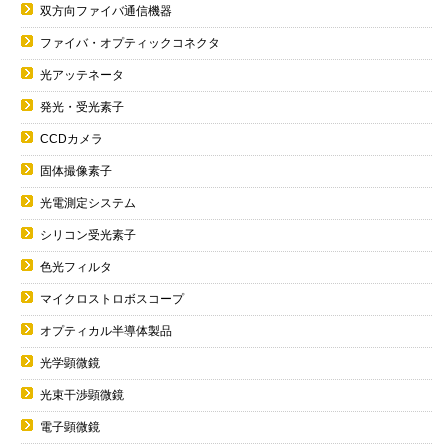
双方向ファイバ通信機器
ファイバ・オプティックコネクタ
光アッテネータ
発光・受光素子
CCDカメラ
固体撮像素子
光電測定システム
シリコン受光素子
色光フィルタ
マイクロストロボスコープ
オプティカル半導体製品
光学顕微鏡
光束干渉顕微鏡
電子顕微鏡