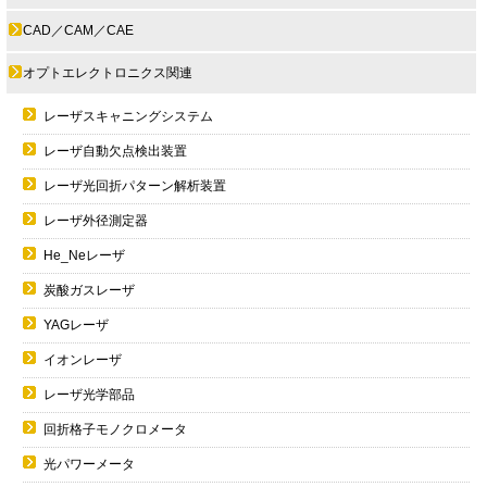
CAD／CAM／CAE
オプトエレクトロニクス関連
レーザスキャニングシステム
レーザ自動欠点検出装置
レーザ光回折パターン解析装置
レーザ外径測定器
He_Neレーザ
炭酸ガスレーザ
YAGレーザ
イオンレーザ
レーザ光学部品
回折格子モノクロメータ
光パワーメータ