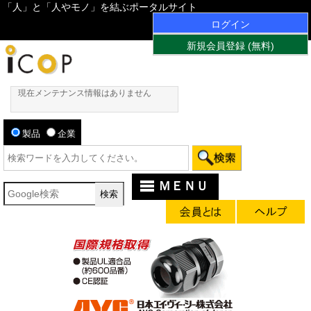
「人」と「人やモノ」を結ぶポータルサイト
ログイン
新規会員登録 (無料)
現在メンテナンス情報はありません
製品
企業
ＭＥＮＵ