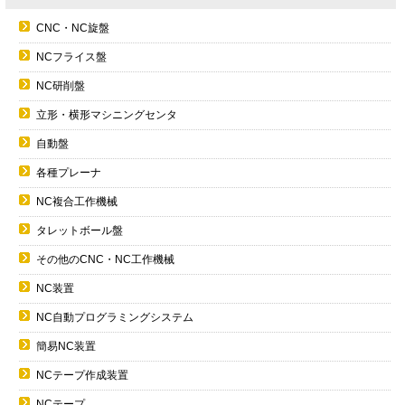
CNC・NC旋盤
NCフライス盤
NC研削盤
立形・横形マシニングセンタ
自動盤
各種プレーナ
NC複合工作機械
タレットボール盤
その他のCNC・NC工作機械
NC装置
NC自動プログラミングシステム
簡易NC装置
NCテープ作成装置
NCテープ