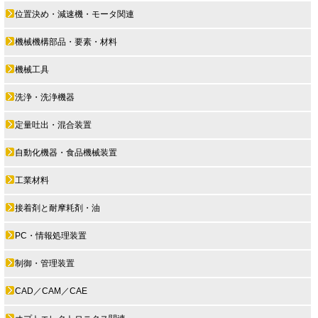
位置決め・減速機・モータ関連
機械機構部品・要素・材料
機械工具
洗浄・洗浄機器
定量吐出・混合装置
自動化機器・食品機械装置
工業材料
接着剤と耐摩耗剤・油
PC・情報処理装置
制御・管理装置
CAD／CAM／CAE