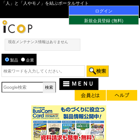
「人」と「人やモノ」を結ぶポータルサイト
ログイン
新規会員登録 (無料)
現在メンテナンス情報はありません
製品
企業
ＭＥＮＵ