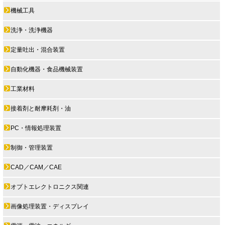
機械工具
洗浄・洗浄機器
定量吐出・混合装置
自動化機器・食品機械装置
工業材料
接着剤と耐摩耗剤・油
PC・情報処理装置
制御・管理装置
CAD／CAM／CAE
オプトエレクトロニクス関連
画像処理装置・ディスプレイ