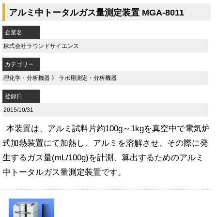
アルミ中トータルガス量測定装置 MGA-8011
企業名
株式会社ラウンドサイエンス
カテゴリー
理化学・分析機器
》
ラボ用測定・分析機器
登録日
2015/10/31
本装置は、アルミ試料片約100g～1kgを真空中で電気炉
式加熱装置にて加熱し、アルミを溶解させ、その際に発
生するガス量(mL/100g)を計測、算出するためのアルミ
中トータルガス量測定装置です。