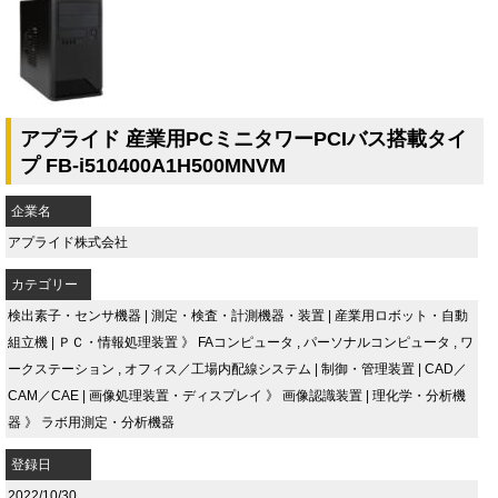
アプライド 産業用PCミニタワーPCIバス搭載タイ
プ FB-i510400A1H500MNVM
企業名
アプライド株式会社
カテゴリー
検出素子・センサ機器
|
測定・検査・計測機器・装置
|
産業用ロボット・自動
組立機
|
ＰＣ・情報処理装置
》
FAコンピュータ
,
パーソナルコンピュータ
,
ワ
ークステーション
,
オフィス／工場内配線システム
|
制御・管理装置
|
CAD／
CAM／CAE
|
画像処理装置・ディスプレイ
》
画像認識装置
|
理化学・分析機
器
》
ラボ用測定・分析機器
登録日
2022/10/30