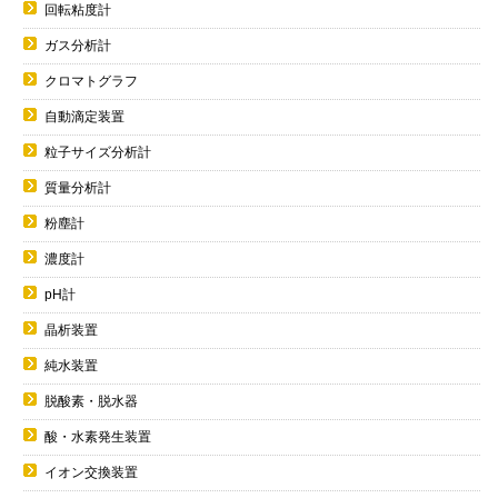
回転粘度計
ガス分析計
クロマトグラフ
自動滴定装置
粒子サイズ分析計
質量分析計
粉塵計
濃度計
pH計
晶析装置
純水装置
脱酸素・脱水器
酸・水素発生装置
イオン交換装置