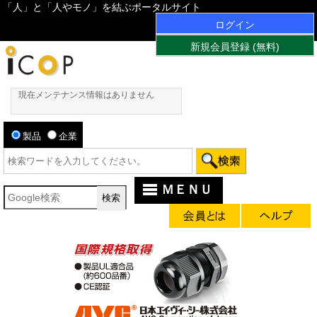
「人」と「人やモノ」を結ぶポータルサイト
ログイン
新規会員登録 (無料)
現在メンテナンス情報はありません
製品
企業
ＭＥＮＵ