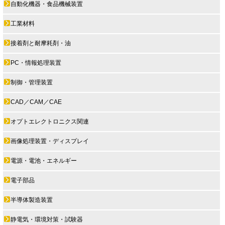
自動化機器・食品機械装置
工業材料
接着剤と耐摩耗剤・油
PC・情報処理装置
制御・管理装置
CAD／CAM／CAE
オプトエレクトロニクス関連
画像処理装置・ディスプレイ
電源・電池・エネルギー
電子部品
半導体製造装置
静電気・環境対策・試験器