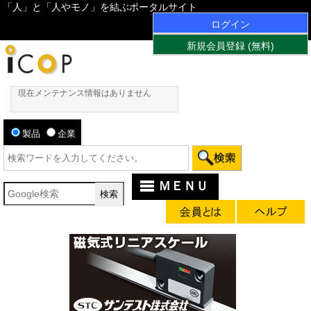
「人」と「人やモノ」を結ぶポータルサイト
ログイン
新規会員登録 (無料)
現在メンテナンス情報はありません
製品
企業
ＭＥＮＵ