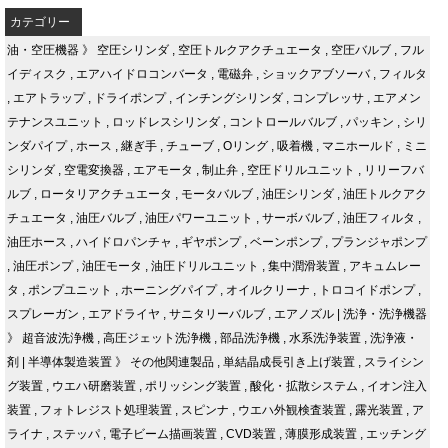
カテゴリー
油・空圧機器
》
空圧シリンダ
,
空圧トルクアクチュエータ
,
空圧バルブ
,
フル
イディスク
,
エアハイドロコンバータ
,
電磁弁
,
ショックアブソーバ
,
フィルタ
,
エアトラップ
,
ドライポンプ
,
インチングシリンダ
,
コンプレッサ
,
エアメン
テナンスユニット
,
ロッドレスシリンダ
,
コントロールバルブ
,
パッキン
,
シリ
ンダパイプ
,
ホース
,
継ぎ手
,
チューブ
,
Oリング
,
吸着機
,
マニホールド
,
ミニ
シリンダ
,
空電変換器
,
エアモータ
,
制止弁
,
空圧ドリルユニット
,
リリーフバ
ルブ
,
ロータリアクチュエータ
,
モータバルブ
,
油圧シリンダ
,
油圧トルクアク
チュエータ
,
油圧バルブ
,
油圧パワーユニット
,
サーボバルブ
,
油圧フィルタ
,
油圧ホース
,
ハイドロパンチャ
,
ギヤポンプ
,
ベーンポンプ
,
プランジャポンプ
,
油圧ポンプ
,
油圧モータ
,
油圧ドリルユニット
,
集中潤滑装置
,
アキュムレー
タ
,
ポンプユニット
,
ホーニングパイプ
,
オイルクリーナ
,
トロコイドポンプ
,
スプレーガン
,
エアドライヤ
,
サニタリーバルブ
,
エアノズル
|
洗浄・洗浄機器
》
超音波洗浄機
,
高圧ジェット洗浄機
,
部品洗浄機
,
水系洗浄装置
,
洗浄液・
剤
|
半導体製造装置
》
その他関連製品
,
単結晶成長引き上げ装置
,
スライシン
グ装置
,
ウエハ研磨装置
,
ポリッシング装置
,
酸化・拡散システム
,
イオン注入
装置
,
フォトレジスト処理装置
,
スピンナ
,
ウエハ外観検査装置
,
露光装置
,
ア
ライナ
,
ステッパ
,
電子ビーム描画装置
,
CVD装置
,
薄膜形成装置
,
エッチング