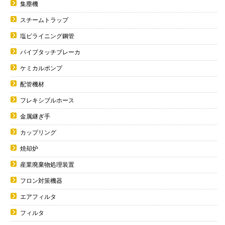
集塵機
スチームトラップ
塩ビライニング鋼管
パイプタッチブレーカ
ケミカルポンプ
配管機材
フレキシブルホース
金属継ぎ手
カップリング
焼却炉
産業廃棄物処理装置
フロン対策機器
エアフィルタ
フィルタ