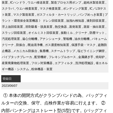
装置
,
ICハンドラ
,
ウエハ移送装置
,
製造プロセス用ポンプ
,
超純水製造装置
,
スクラバ
,
ウエハ検査装置
,
マスク検査装置
,
ボンディング装置
,
IC／LSIテス
ト装置
,
マスク製造装置
,
ガスフィルタ・カートリッジ
,
バンプめっき装置
|
プ
ラント・環境保全装置機器
》
ドレン回収装置
,
油洩れ検知器
,
液剤回収装置
,
浮上油回収装置
,
溶剤吸着・脱臭装置
,
熱交換器
,
蒸発装置
,
蒸留・抽出装置
,
スラッジ回収装置
,
オイルミスト回収装置
,
振動ミル
,
クリーナ
,
防塵マット
,
汚泥処理装置
,
遠心分離機
,
アナンシェータ
,
警報機
,
油水分離機
,
バキューム
クリーナ
,
防振台
,
廃油清浄機
,
ガス濃度検知装置
,
保護手袋・マスク
,
盗難防
止機器
,
メカニカル防振台
,
集塵機
,
スチームトラップ
,
塩ビライニング鋼管
,
パイプタッチブレーカ
,
配管機材
,
フレキシブルホース
,
金属継ぎ手
,
焼却炉
,
産業廃棄物処理装置
,
フロン対策機器
,
エアフィルタ
,
洗浄処理施設
,
省エネル
ギー機器・システム
,
粉体機器・装置
登録日
2023/06/07
① 本体の開閉方式がクランプバンドの為、バッグフィ
ルターの交換、保守、点検作業が容易に行えます。 ②
内部パンチングはストレート型(S型)です。(バッグフィ