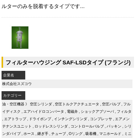
ルターのみを脱着するタイプです...
フィルターハウジング SAF-LSDタイプ (フランジ)
企業名
株式会社スズコウ
カテゴリー
油・空圧機器
》
空圧シリンダ
,
空圧トルクアクチュエータ
,
空圧バルブ
,
フル
イディスク
,
エアハイドロコンバータ
,
電磁弁
,
ショックアブソーバ
,
フィルタ
,
エアトラップ
,
ドライポンプ
,
インチングシリンダ
,
コンプレッサ
,
エアメン
テナンスユニット
,
ロッドレスシリンダ
,
コントロールバルブ
,
パッキン
,
シリ
ンダパイプ
,
ホース
,
継ぎ手
,
チューブ
,
Oリング
,
吸着機
,
マニホールド
,
ミニ