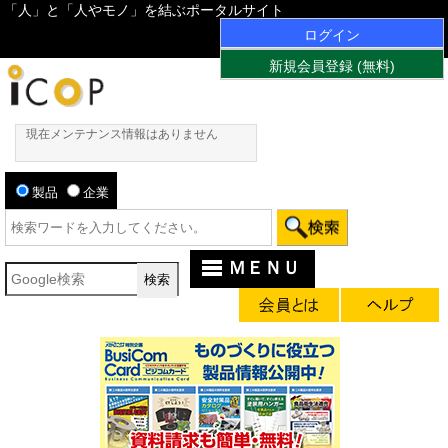
「人」と「人やモノ」を結ぶポータルサイト
ログイン
新規会員登録 (無料)
現在メンテナンス情報はありません
製品
企業
ＭＥＮＵ