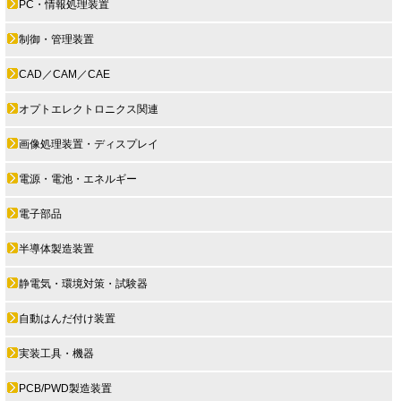
PC・情報処理装置
制御・管理装置
CAD／CAM／CAE
オプトエレクトロニクス関連
画像処理装置・ディスプレイ
電源・電池・エネルギー
電子部品
半導体製造装置
静電気・環境対策・試験器
自動はんだ付け装置
実装工具・機器
PCB/PWD製造装置