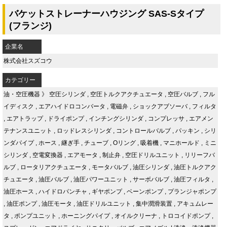
バケットストレーナーハウジング SAS-Sタイプ
(フランジ)
企業名
株式会社スズコウ
カテゴリー
油・空圧機器
》
空圧シリンダ
,
空圧トルクアクチュエータ
,
空圧バルブ
,
フル
イディスク
,
エアハイドロコンバータ
,
電磁弁
,
ショックアブソーバ
,
フィルタ
,
エアトラップ
,
ドライポンプ
,
インチングシリンダ
,
コンプレッサ
,
エアメン
テナンスユニット
,
ロッドレスシリンダ
,
コントロールバルブ
,
パッキン
,
シリ
ンダパイプ
,
ホース
,
継ぎ手
,
チューブ
,
Oリング
,
吸着機
,
マニホールド
,
ミニ
シリンダ
,
空電変換器
,
エアモータ
,
制止弁
,
空圧ドリルユニット
,
リリーフバ
ルブ
,
ロータリアクチュエータ
,
モータバルブ
,
油圧シリンダ
,
油圧トルクアク
チュエータ
,
油圧バルブ
,
油圧パワーユニット
,
サーボバルブ
,
油圧フィルタ
,
油圧ホース
,
ハイドロパンチャ
,
ギヤポンプ
,
ベーンポンプ
,
プランジャポンプ
,
油圧ポンプ
,
油圧モータ
,
油圧ドリルユニット
,
集中潤滑装置
,
アキュムレー
タ
,
ポンプユニット
,
ホーニングパイプ
,
オイルクリーナ
,
トロコイドポンプ
,