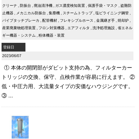
クリーナ
,
防振台
,
廃油清浄機
,
ガス濃度検知装置
,
保護手袋・マスク
,
盗難防
止機器
,
メカニカル防振台
,
集塵機
,
スチームトラップ
,
塩ビライニング鋼管
,
パイプタッチブレーカ
,
配管機材
,
フレキシブルホース
,
金属継ぎ手
,
焼却炉
,
産業廃棄物処理装置
,
フロン対策機器
,
エアフィルタ
,
洗浄処理施設
,
省エネル
ギー機器・システム
,
粉体機器・装置
登録日
2023/06/07
① 本体の開閉部がダビット支持の為、フィルターカー
トリッジの交換、保守、点検作業が容易に行えます。 ②
低・中圧力用、大流量タイプの安価なハウジングです。
③ ...