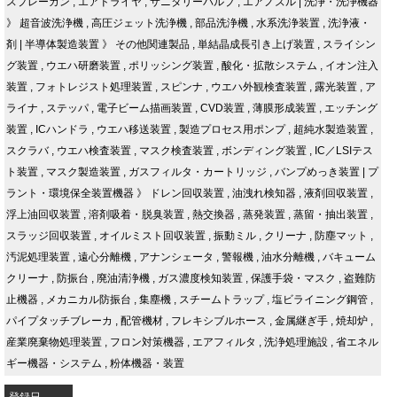
スプレーガン
,
エアドライヤ
,
サニタリーバルブ
,
エアノズル
|
洗浄・洗浄機器
》
超音波洗浄機
,
高圧ジェット洗浄機
,
部品洗浄機
,
水系洗浄装置
,
洗浄液・
剤
|
半導体製造装置
》
その他関連製品
,
単結晶成長引き上げ装置
,
スライシン
グ装置
,
ウエハ研磨装置
,
ポリッシング装置
,
酸化・拡散システム
,
イオン注入
装置
,
フォトレジスト処理装置
,
スピンナ
,
ウエハ外観検査装置
,
露光装置
,
ア
ライナ
,
ステッパ
,
電子ビーム描画装置
,
CVD装置
,
薄膜形成装置
,
エッチング
装置
,
ICハンドラ
,
ウエハ移送装置
,
製造プロセス用ポンプ
,
超純水製造装置
,
スクラバ
,
ウエハ検査装置
,
マスク検査装置
,
ボンディング装置
,
IC／LSIテス
ト装置
,
マスク製造装置
,
ガスフィルタ・カートリッジ
,
バンプめっき装置
|
プ
ラント・環境保全装置機器
》
ドレン回収装置
,
油洩れ検知器
,
液剤回収装置
,
浮上油回収装置
,
溶剤吸着・脱臭装置
,
熱交換器
,
蒸発装置
,
蒸留・抽出装置
,
スラッジ回収装置
,
オイルミスト回収装置
,
振動ミル
,
クリーナ
,
防塵マット
,
汚泥処理装置
,
遠心分離機
,
アナンシェータ
,
警報機
,
油水分離機
,
バキューム
クリーナ
,
防振台
,
廃油清浄機
,
ガス濃度検知装置
,
保護手袋・マスク
,
盗難防
止機器
,
メカニカル防振台
,
集塵機
,
スチームトラップ
,
塩ビライニング鋼管
,
パイプタッチブレーカ
,
配管機材
,
フレキシブルホース
,
金属継ぎ手
,
焼却炉
,
産業廃棄物処理装置
,
フロン対策機器
,
エアフィルタ
,
洗浄処理施設
,
省エネル
ギー機器・システム
,
粉体機器・装置