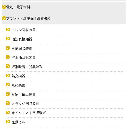
電気・電子材料
プラント・環境保全装置機器
ドレン回収装置
油洩れ検知器
液剤回収装置
浮上油回収装置
溶剤吸着・脱臭装置
熱交換器
蒸発装置
蒸留・抽出装置
スラッジ回収装置
オイルミスト回収装置
振動ミル