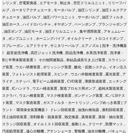
シリンダ
,
空電変換器
,
エアモータ
,
制止弁
,
空圧ドリルユニット
,
リリーフバ
ルブ
,
ロータリアクチュエータ
,
モータバルブ
,
油圧シリンダ
,
油圧トルクアク
チュエータ
,
油圧バルブ
,
油圧パワーユニット
,
サーボバルブ
,
油圧フィルタ
,
油圧ホース
,
ハイドロパンチャ
,
ギヤポンプ
,
ベーンポンプ
,
プランジャポンプ
,
油圧ポンプ
,
油圧モータ
,
油圧ドリルユニット
,
集中潤滑装置
,
アキュムレー
タ
,
ポンプユニット
,
ホーニングパイプ
,
オイルクリーナ
,
トロコイドポンプ
,
スプレーガン
,
エアドライヤ
,
サニタリーバルブ
,
エアノズル
|
洗浄・洗浄機器
》
超音波洗浄機
,
高圧ジェット洗浄機
,
部品洗浄機
,
水系洗浄装置
,
洗浄液・
剤
|
半導体製造装置
》
その他関連製品
,
単結晶成長引き上げ装置
,
スライシン
グ装置
,
ウエハ研磨装置
,
ポリッシング装置
,
酸化・拡散システム
,
イオン注入
装置
,
フォトレジスト処理装置
,
スピンナ
,
ウエハ外観検査装置
,
露光装置
,
ア
ライナ
,
ステッパ
,
電子ビーム描画装置
,
CVD装置
,
薄膜形成装置
,
エッチング
装置
,
ICハンドラ
,
ウエハ移送装置
,
製造プロセス用ポンプ
,
超純水製造装置
,
スクラバ
,
ウエハ検査装置
,
マスク検査装置
,
ボンディング装置
,
IC／LSIテス
ト装置
,
マスク製造装置
,
ガスフィルタ・カートリッジ
,
バンプめっき装置
|
プ
ラント・環境保全装置機器
》
ドレン回収装置
,
油洩れ検知器
,
液剤回収装置
,
浮上油回収装置
,
溶剤吸着・脱臭装置
,
熱交換器
,
蒸発装置
,
蒸留・抽出装置
,
スラッジ回収装置
,
オイルミスト回収装置
,
振動ミル
,
クリーナ
,
防塵マット
,
汚泥処理装置
,
遠心分離機
,
アナンシェータ
,
警報機
,
油水分離機
,
バキューム