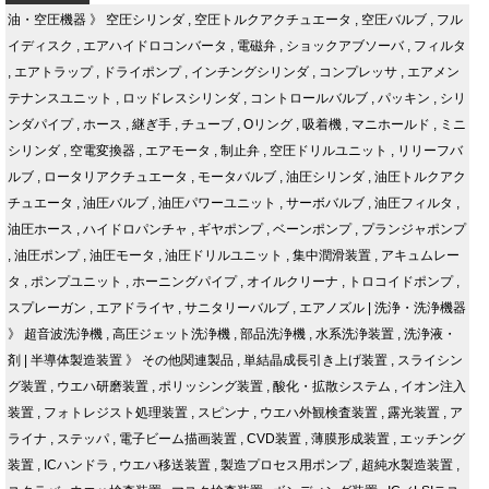
油・空圧機器
》
空圧シリンダ
,
空圧トルクアクチュエータ
,
空圧バルブ
,
フル
イディスク
,
エアハイドロコンバータ
,
電磁弁
,
ショックアブソーバ
,
フィルタ
,
エアトラップ
,
ドライポンプ
,
インチングシリンダ
,
コンプレッサ
,
エアメン
テナンスユニット
,
ロッドレスシリンダ
,
コントロールバルブ
,
パッキン
,
シリ
ンダパイプ
,
ホース
,
継ぎ手
,
チューブ
,
Oリング
,
吸着機
,
マニホールド
,
ミニ
シリンダ
,
空電変換器
,
エアモータ
,
制止弁
,
空圧ドリルユニット
,
リリーフバ
ルブ
,
ロータリアクチュエータ
,
モータバルブ
,
油圧シリンダ
,
油圧トルクアク
チュエータ
,
油圧バルブ
,
油圧パワーユニット
,
サーボバルブ
,
油圧フィルタ
,
油圧ホース
,
ハイドロパンチャ
,
ギヤポンプ
,
ベーンポンプ
,
プランジャポンプ
,
油圧ポンプ
,
油圧モータ
,
油圧ドリルユニット
,
集中潤滑装置
,
アキュムレー
タ
,
ポンプユニット
,
ホーニングパイプ
,
オイルクリーナ
,
トロコイドポンプ
,
スプレーガン
,
エアドライヤ
,
サニタリーバルブ
,
エアノズル
|
洗浄・洗浄機器
》
超音波洗浄機
,
高圧ジェット洗浄機
,
部品洗浄機
,
水系洗浄装置
,
洗浄液・
剤
|
半導体製造装置
》
その他関連製品
,
単結晶成長引き上げ装置
,
スライシン
グ装置
,
ウエハ研磨装置
,
ポリッシング装置
,
酸化・拡散システム
,
イオン注入
装置
,
フォトレジスト処理装置
,
スピンナ
,
ウエハ外観検査装置
,
露光装置
,
ア
ライナ
,
ステッパ
,
電子ビーム描画装置
,
CVD装置
,
薄膜形成装置
,
エッチング
装置
,
ICハンドラ
,
ウエハ移送装置
,
製造プロセス用ポンプ
,
超純水製造装置
,