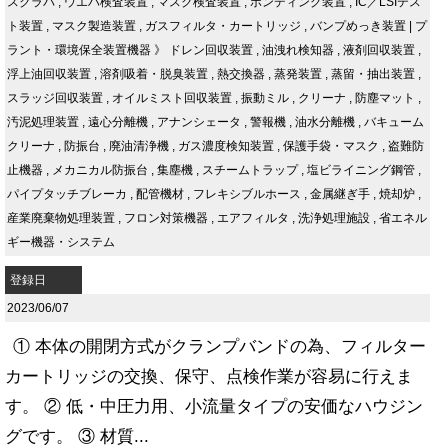
スクラバ
,
ウエハ検査装置
,
マスク検査装置
,
ボンディング装置
,
IC／LSIテス
ト装置
,
マスク製造装置
,
ガスフィルタ・カートリッジ
,
バンプめっき装置
|
プ
ラント・環境保全装置機器
》
ドレン回収装置
,
油洩れ検知器
,
液剤回収装置
,
浮上油回収装置
,
溶剤吸着・脱臭装置
,
熱交換器
,
蒸発装置
,
蒸留・抽出装置
,
スラッジ回収装置
,
オイルミスト回収装置
,
振動ミル
,
クリーナ
,
防塵マット
,
汚泥処理装置
,
遠心分離機
,
アナンシェータ
,
警報機
,
油水分離機
,
バキューム
クリーナ
,
防振台
,
廃油清浄機
,
ガス濃度検知装置
,
保護手袋・マスク
,
盗難防
止機器
,
メカニカル防振台
,
集塵機
,
スチームトラップ
,
塩ビライニング鋼管
,
パイプタッチブレーカ
,
配管機材
,
フレキシブルホース
,
金属継ぎ手
,
焼却炉
,
産業廃棄物処理装置
,
フロン対策機器
,
エアフィルタ
,
洗浄処理施設
,
省エネル
ギー機器・システム
登録日
2023/06/07
① 本体の開閉方式がクランプバンドの為、フィルター
カートリッジの交換、保守、点検作業が容易に行えま
す。 ② 低・中圧力用、小流量タイプの安価なハウジン
グです。 ③ 材質...