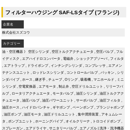
フィルターハウジング SAF-LSタイプ (フランジ)
企業名
株式会社スズコウ
カテゴリー
油・空圧機器
》
空圧シリンダ
,
空圧トルクアクチュエータ
,
空圧バルブ
,
フル
イディスク
,
エアハイドロコンバータ
,
電磁弁
,
ショックアブソーバ
,
フィルタ
,
エアトラップ
,
ドライポンプ
,
インチングシリンダ
,
コンプレッサ
,
エアメン
テナンスユニット
,
ロッドレスシリンダ
,
コントロールバルブ
,
パッキン
,
シリ
ンダパイプ
,
ホース
,
継ぎ手
,
チューブ
,
Oリング
,
吸着機
,
マニホールド
,
ミニ
シリンダ
,
空電変換器
,
エアモータ
,
制止弁
,
空圧ドリルユニット
,
リリーフバ
ルブ
,
ロータリアクチュエータ
,
モータバルブ
,
油圧シリンダ
,
油圧トルクアク
チュエータ
,
油圧バルブ
,
油圧パワーユニット
,
サーボバルブ
,
油圧フィルタ
,
油圧ホース
,
ハイドロパンチャ
,
ギヤポンプ
,
ベーンポンプ
,
プランジャポンプ
,
油圧ポンプ
,
油圧モータ
,
油圧ドリルユニット
,
集中潤滑装置
,
アキュムレー
タ
,
ポンプユニット
,
ホーニングパイプ
,
オイルクリーナ
,
トロコイドポンプ
,
スプレーガン
,
エアドライヤ
,
サニタリーバルブ
,
エアノズル
|
洗浄・洗浄機器