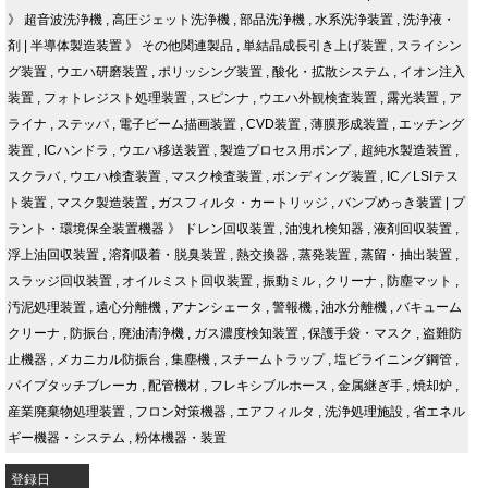
》
超音波洗浄機
,
高圧ジェット洗浄機
,
部品洗浄機
,
水系洗浄装置
,
洗浄液・
剤
|
半導体製造装置
》
その他関連製品
,
単結晶成長引き上げ装置
,
スライシン
グ装置
,
ウエハ研磨装置
,
ポリッシング装置
,
酸化・拡散システム
,
イオン注入
装置
,
フォトレジスト処理装置
,
スピンナ
,
ウエハ外観検査装置
,
露光装置
,
ア
ライナ
,
ステッパ
,
電子ビーム描画装置
,
CVD装置
,
薄膜形成装置
,
エッチング
装置
,
ICハンドラ
,
ウエハ移送装置
,
製造プロセス用ポンプ
,
超純水製造装置
,
スクラバ
,
ウエハ検査装置
,
マスク検査装置
,
ボンディング装置
,
IC／LSIテス
ト装置
,
マスク製造装置
,
ガスフィルタ・カートリッジ
,
バンプめっき装置
|
プ
ラント・環境保全装置機器
》
ドレン回収装置
,
油洩れ検知器
,
液剤回収装置
,
浮上油回収装置
,
溶剤吸着・脱臭装置
,
熱交換器
,
蒸発装置
,
蒸留・抽出装置
,
スラッジ回収装置
,
オイルミスト回収装置
,
振動ミル
,
クリーナ
,
防塵マット
,
汚泥処理装置
,
遠心分離機
,
アナンシェータ
,
警報機
,
油水分離機
,
バキューム
クリーナ
,
防振台
,
廃油清浄機
,
ガス濃度検知装置
,
保護手袋・マスク
,
盗難防
止機器
,
メカニカル防振台
,
集塵機
,
スチームトラップ
,
塩ビライニング鋼管
,
パイプタッチブレーカ
,
配管機材
,
フレキシブルホース
,
金属継ぎ手
,
焼却炉
,
産業廃棄物処理装置
,
フロン対策機器
,
エアフィルタ
,
洗浄処理施設
,
省エネル
ギー機器・システム
,
粉体機器・装置
登録日