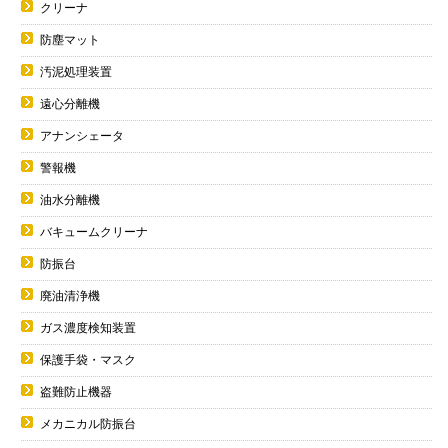
クリーナ
防塵マット
汚泥処理装置
遠心分離機
アナンシェータ
警報機
油水分離機
バキュームクリーナ
防振台
廃油清浄機
ガス濃度検知装置
保護手袋・マスク
盗難防止機器
メカニカル防振台