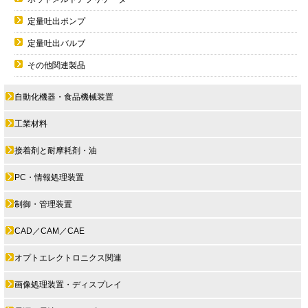
定量吐出ポンプ
定量吐出バルブ
その他関連製品
自動化機器・食品機械装置
工業材料
接着剤と耐摩耗剤・油
PC・情報処理装置
制御・管理装置
CAD／CAM／CAE
オプトエレクトロニクス関連
画像処理装置・ディスプレイ