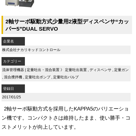
2軸サーボ駆動方式少量用2液型ディスペンサ“カッ
パー5”DUAL SERVO
企業名
株式会社ナカリキッドコントロール
カテゴリー
流体管理機器
|
定量吐出・混合装置
》
定量吐出装置
,
ディスペンサ
,
定量ガン
,
混合攪拌機
,
定量吐出ポンプ
,
定量吐出バルブ
登録日
2017/01/25
2軸サーボ駆動方式を採用したKAPPA5のバリエーショ
ン機です。コンパクトさは維持したまま、使い勝手・コ
ストメリットが向上しています。