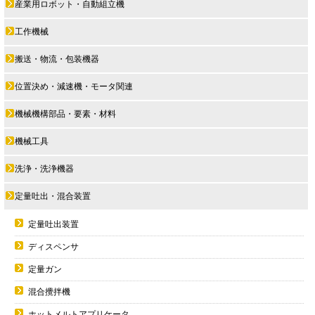
産業用ロボット・自動組立機
工作機械
搬送・物流・包装機器
位置決め・減速機・モータ関連
機械機構部品・要素・材料
機械工具
洗浄・洗浄機器
定量吐出・混合装置
定量吐出装置
ディスペンサ
定量ガン
混合攪拌機
ホットメルトアプリケータ