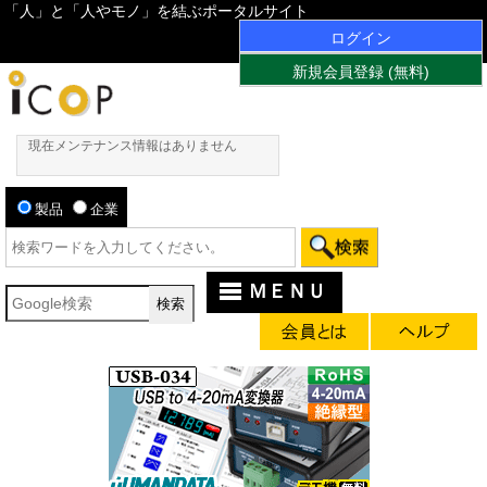
「人」と「人やモノ」を結ぶポータルサイト
ログイン
新規会員登録 (無料)
現在メンテナンス情報はありません
製品
企業
ＭＥＮＵ