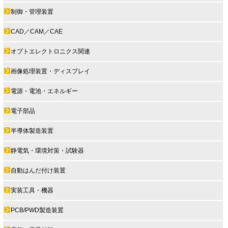
制御・管理装置
CAD／CAM／CAE
オプトエレクトロニクス関連
画像処理装置・ディスプレイ
電源・電池・エネルギー
電子部品
半導体製造装置
静電気・環境対策・試験器
自動はんだ付け装置
実装工具・機器
PCB/PWD製造装置