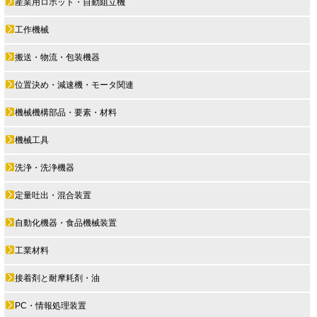
産業用ロボット・自動組立機
工作機械
搬送・物流・包装機器
位置決め・減速機・モータ関連
機械機構部品・要素・材料
機械工具
洗浄・洗浄機器
定量吐出・混合装置
自動化機器・食品機械装置
工業材料
接着剤と耐摩耗剤・油
PC・情報処理装置