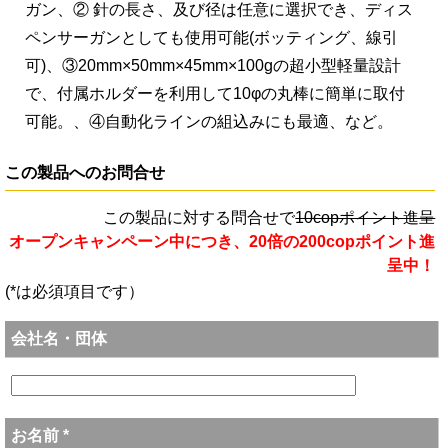
ガン、② 針の長さ、及び径は任意に選択でき、ディス
ペンサーガンとしても使用可能(ボッティング、線引
可)、③20mm×50mm×45mm×100gの超小型軽量設計
で、付属ホルダーを利用して10φの丸棒に簡単に取付
可能。、④自動化ラインの組込みにも最適、など。
この製品へのお問合せ
この製品に対する問合せで
10copポイント進呈
オープンキャンペーン中につき、20倍の200copポイント進
呈中！
(*は必須項目です）
会社名・団体
お名前 *