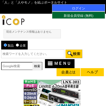
「人」と「人やモノ」を結ぶポータルサイト
ログイン
新規会員登録 (無料)
現在メンテナンス情報はありません
製品
企業
ＭＥＮＵ