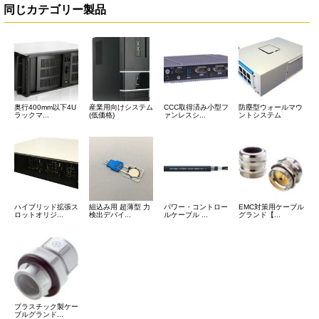
同じカテゴリー製品
奥行400mm以下4U
産業用向けシステム
CCC取得済み小型フ
防塵型ウォールマウ
ラックマ...
(低価格)
ァンレスシ...
ントシステム
ハイブリッド拡張ス
組込み用 超薄型 力
パワー・コントロー
EMC対策用ケーブル
ロットオリジ...
検出デバイ...
ルケーブル ...
グランド【...
プラスチック製ケー
ブルグランド...