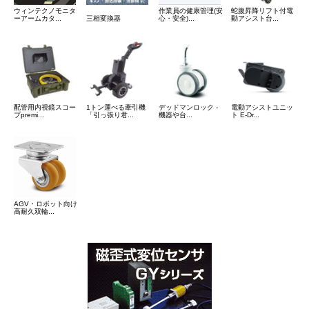
ウィンテクノモニタ
作業員の健康管理(安
蛇腹昇降リフト付電
ーアームカタ...
三相変換器
心・安全)...
動アシスト台...
配管用内視鏡スコー
1トン運べる牽引機
デッドマンロック -
電動アシストユニッ
プpremi...
「引っ張り君...
機器や台...
ト E-Dr...
AGV・ロボット向け
高耐久双輪...