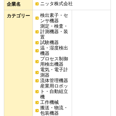
ニッタ株式会社
企業名
検出素子・セ
カテゴリー
ンサ機器
測定・検査・
計測機器・装
置
試験機器
温・湿度検出
機器
プロセス制御
用検出機器
電気・電子計
測器
流体管理機器
産業用ロボッ
ト・自動組立
機
工作機械
搬送・物流・
包装機器