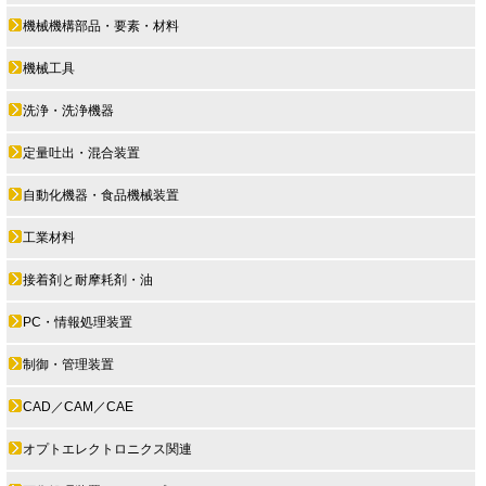
機械機構部品・要素・材料
機械工具
洗浄・洗浄機器
定量吐出・混合装置
自動化機器・食品機械装置
工業材料
接着剤と耐摩耗剤・油
PC・情報処理装置
制御・管理装置
CAD／CAM／CAE
オプトエレクトロニクス関連