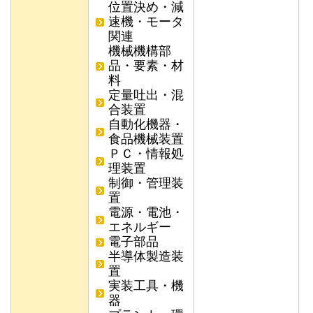
位置決め・減
速機・モータ
関連
機械機構部
品・要素・材
料
定量吐出・混
合装置
自動化機器・
食品機械装置
ＰＣ・情報処
理装置
制御・管理装
置
電源・電池・
エネルギー
電子部品
半導体製造装
置
実装工具・機
器