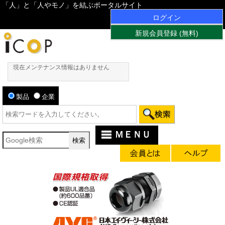
「人」と「人やモノ」を結ぶポータルサイト
ログイン
新規会員登録 (無料)
現在メンテナンス情報はありません
製品
企業
ＭＥＮＵ