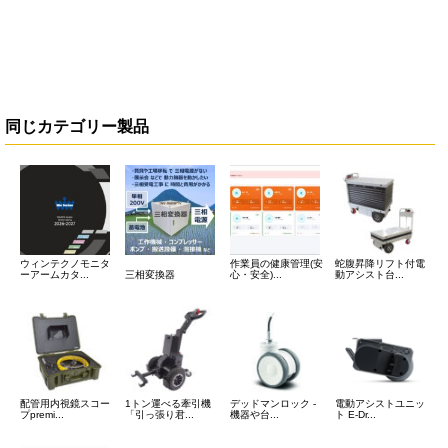
同じカテゴリー製品
ウィンテクノモニタ
作業員の健康管理(安
蛇腹昇降リフト付電
ーアームカタ...
三相変換器
心・安全)...
動アシスト台...
配管用内視鏡スコー
1トン運べる牽引機
デッドマンロック -
電動アシストユニッ
プpremi...
「引っ張り君...
機器や台...
ト E-Dr...