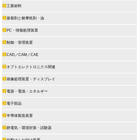
工業材料
接着剤と耐摩耗剤・油
PC・情報処理装置
制御・管理装置
CAD／CAM／CAE
オプトエレクトロニクス関連
画像処理装置・ディスプレイ
電源・電池・エネルギー
電子部品
半導体製造装置
静電気・環境対策・試験器
自動はんだ付け装置