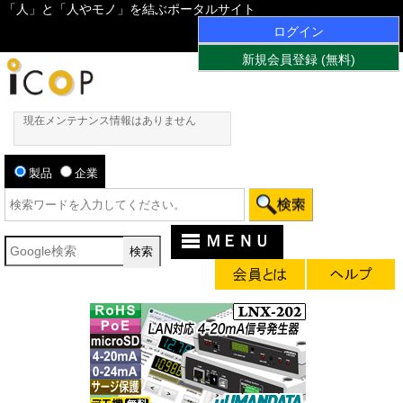
「人」と「人やモノ」を結ぶポータルサイト
ログイン
新規会員登録 (無料)
現在メンテナンス情報はありません
製品
企業
ＭＥＮＵ