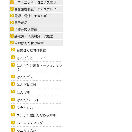
オプトエレクトロニクス関連
画像処理装置・ディスプレイ
電源・電池・エネルギー
電子部品
半導体製造装置
静電気・環境対策・試験器
自動はんだ付け装置
自動はんだ付け装置
はんだ付けユニット
はんだ付け装置トーションマシ
ン
はんだゴテ
はんだ吸取器
はんだ槽
はんだペースト
フラックス
スルホン酸はんだめっき槽
ハイロジンソルダ
ヤニ入はんだ