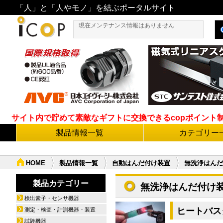
「人」と「人やモノ」を結ぶポータルサイト
現在メンテナンス情報はありません
サイト内で貯めて素敵なギフトに交換できるcopポイント制度導
製品情報一覧
カテゴリー
HOME
製品情報一覧
自動はんだ付け装置
無洗浄はんだ
製品カテゴリー
無洗浄はんだ付け
検出素子・センサ機器
ヒートバス
測定・検査・計測機器・装置
試験機器