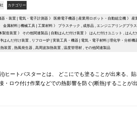
会社
カテゴリー
機器・装置
|
電気・電子計測器
》
医療電子機器
|
産業用ロボット・自動組立機
》
産
》
金属材料
|
機械工具
|
工業材料
》
プラスチック
,
成形品
,
エンジニアリングプラス
体製造装置
》
その他関連製品
|
自動はんだ付け装置
》
はんだ付けユニット
,
はんだ
浄はんだ付け装置
,
リフロー炉
|
実装工具・機器
|
電気・電子材料
|
理化学・分析機
加熱装置
,
熱風発生器
,
高周波加熱装置
,
温度管理材
,
その他関連製品
剤)ヒートバスターとは、 どこにでも塗ることが出来る、
接・ロウ付け作業などでの熱影響を防ぐ(断熱)することが