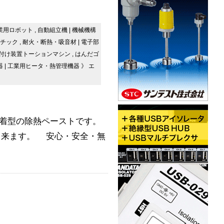
業用ロボット
,
自動組立機
|
機械機構
チック
,
耐火・断熱・吸音材
|
電子部
付け装置トーションマシン
,
はんだゴ
器
|
工業用ヒータ・熱管理機器
》
エ
貼着型の除熱ペーストです。
出来ます。 安心・安全・無