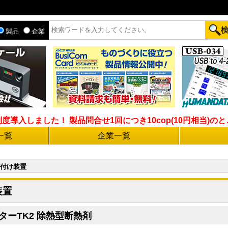
製品
企業
入しました！ 製品問合せ1回につき10cop(10円相当)のとこ
一覧
企業一覧
付け装置
装置
ターTK2 除熱型断熱剤