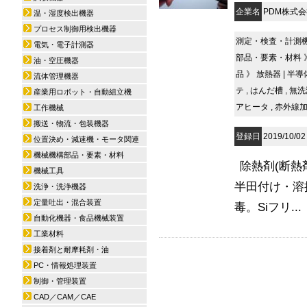
企業名
PDM株式
温・湿度検出機器
プロセス制御用検出機器
測定・検査・計測
電気・電子計測器
部品・要素・材料
油・空圧機器
品
》
放熱器
|
半導
流体管理機器
テ
,
はんだ槽
,
無洗
産業用ロボット・自動組立機
アヒータ
,
赤外線
工作機械
搬送・物流・包装機器
登録日
2019/10/02
位置決め・減速機・モータ関連
機械機構部品・要素・材料
除熱剤(断熱
機械工具
半田付け・溶
洗浄・洗浄機器
定量吐出・混合装置
毒。Siフリ...
自動化機器・食品機械装置
工業材料
接着剤と耐摩耗剤・油
PC・情報処理装置
制御・管理装置
CAD／CAM／CAE