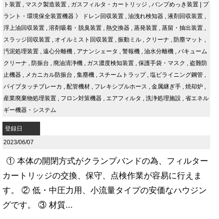
ト装置
,
マスク製造装置
,
ガスフィルタ・カートリッジ
,
バンプめっき装置
|
プ
ラント・環境保全装置機器
》
ドレン回収装置
,
油洩れ検知器
,
液剤回収装置
,
浮上油回収装置
,
溶剤吸着・脱臭装置
,
熱交換器
,
蒸発装置
,
蒸留・抽出装置
,
スラッジ回収装置
,
オイルミスト回収装置
,
振動ミル
,
クリーナ
,
防塵マット
,
汚泥処理装置
,
遠心分離機
,
アナンシェータ
,
警報機
,
油水分離機
,
バキューム
クリーナ
,
防振台
,
廃油清浄機
,
ガス濃度検知装置
,
保護手袋・マスク
,
盗難防
止機器
,
メカニカル防振台
,
集塵機
,
スチームトラップ
,
塩ビライニング鋼管
,
パイプタッチブレーカ
,
配管機材
,
フレキシブルホース
,
金属継ぎ手
,
焼却炉
,
産業廃棄物処理装置
,
フロン対策機器
,
エアフィルタ
,
洗浄処理施設
,
省エネル
ギー機器・システム
登録日
2023/06/07
① 本体の開閉方式がクランプバンドの為、フィルター
カートリッジの交換、保守、点検作業が容易に行えま
す。 ② 低・中圧力用、小流量タイプの安価なハウジン
グです。 ③ 材質...