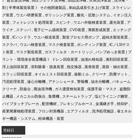
》
超音波洗浄機
,
高圧ジェット洗浄機
,
部品洗浄機
,
水系洗浄装置
,
洗浄液・
剤
|
半導体製造装置
》
その他関連製品
,
単結晶成長引き上げ装置
,
スライシン
グ装置
,
ウエハ研磨装置
,
ポリッシング装置
,
酸化・拡散システム
,
イオン注入
装置
,
フォトレジスト処理装置
,
スピンナ
,
ウエハ外観検査装置
,
露光装置
,
ア
ライナ
,
ステッパ
,
電子ビーム描画装置
,
CVD装置
,
薄膜形成装置
,
エッチング
装置
,
ICハンドラ
,
ウエハ移送装置
,
製造プロセス用ポンプ
,
超純水製造装置
,
スクラバ
,
ウエハ検査装置
,
マスク検査装置
,
ボンディング装置
,
IC／LSIテス
ト装置
,
マスク製造装置
,
ガスフィルタ・カートリッジ
,
バンプめっき装置
|
プ
ラント・環境保全装置機器
》
ドレン回収装置
,
油洩れ検知器
,
液剤回収装置
,
浮上油回収装置
,
溶剤吸着・脱臭装置
,
熱交換器
,
蒸発装置
,
蒸留・抽出装置
,
スラッジ回収装置
,
オイルミスト回収装置
,
振動ミル
,
クリーナ
,
防塵マット
,
汚泥処理装置
,
遠心分離機
,
アナンシェータ
,
警報機
,
油水分離機
,
バキューム
クリーナ
,
防振台
,
廃油清浄機
,
ガス濃度検知装置
,
保護手袋・マスク
,
盗難防
止機器
,
メカニカル防振台
,
集塵機
,
スチームトラップ
,
塩ビライニング鋼管
,
パイプタッチブレーカ
,
配管機材
,
フレキシブルホース
,
金属継ぎ手
,
焼却炉
,
産業廃棄物処理装置
,
フロン対策機器
,
エアフィルタ
,
洗浄処理施設
,
省エネル
ギー機器・システム
,
粉体機器・装置
登録日