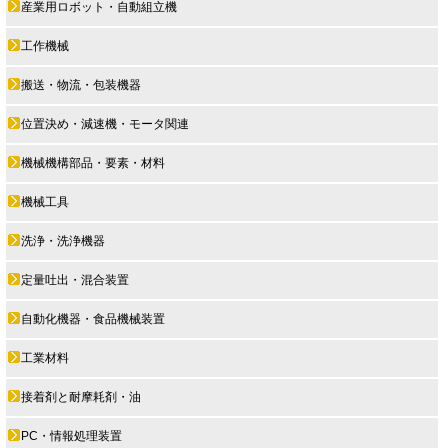
産業用ロボット・自動組立機
工作機械
搬送・物流・包装機器
位置決め・減速機・モータ関連
機械機構部品・要素・材料
機械工具
洗浄・洗浄機器
定量吐出・混合装置
自動化機器・食品機械装置
工業材料
接着剤と耐摩耗剤・油
PC・情報処理装置