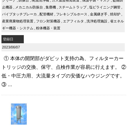
クリーナ
,
防振台
,
廃油清浄機
,
ガス濃度検知装置
,
保護手袋・マスク
,
盗難防
止機器
,
メカニカル防振台
,
集塵機
,
スチームトラップ
,
塩ビライニング鋼管
,
パイプタッチブレーカ
,
配管機材
,
フレキシブルホース
,
金属継ぎ手
,
焼却炉
,
産業廃棄物処理装置
,
フロン対策機器
,
エアフィルタ
,
洗浄処理施設
,
省エネル
ギー機器・システム
,
粉体機器・装置
登録日
2023/06/07
① 本体の開閉部がダビット支持の為、フィルターカー
トリッジの交換、保守、点検作業が容易に行えます。 ②
低・中圧力用、大流量タイプの安価なハウジングです。
③ ...