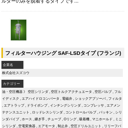
ルターのみを脱着するタイプです...
フィルターハウジング SAF-LSDタイプ (フランジ)
企業名
株式会社スズコウ
カテゴリー
油・空圧機器
》
空圧シリンダ
,
空圧トルクアクチュエータ
,
空圧バルブ
,
フル
イディスク
,
エアハイドロコンバータ
,
電磁弁
,
ショックアブソーバ
,
フィルタ
,
エアトラップ
,
ドライポンプ
,
インチングシリンダ
,
コンプレッサ
,
エアメン
テナンスユニット
,
ロッドレスシリンダ
,
コントロールバルブ
,
パッキン
,
シリ
ンダパイプ
,
ホース
,
継ぎ手
,
チューブ
,
Oリング
,
吸着機
,
マニホールド
,
ミニ
シリンダ
,
空電変換器
,
エアモータ
,
制止弁
,
空圧ドリルユニット
,
リリーフバ