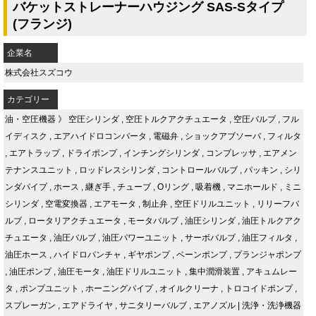
バケットストレーナーハウジング SAS-Sタイプ
(フランジ)
企業名
株式会社スズコウ
カテゴリー
油・空圧機器
》
空圧シリンダ
,
空圧トルクアクチュエータ
,
空圧バルブ
,
フル
イディスク
,
エアハイドロコンバータ
,
電磁弁
,
ショックアブソーバ
,
フィルタ
,
エアトラップ
,
ドライポンプ
,
インチングシリンダ
,
コンプレッサ
,
エアメン
テナンスユニット
,
ロッドレスシリンダ
,
コントロールバルブ
,
パッキン
,
シリ
ンダパイプ
,
ホース
,
継ぎ手
,
チューブ
,
Oリング
,
吸着機
,
マニホールド
,
ミニ
シリンダ
,
空電変換器
,
エアモータ
,
制止弁
,
空圧ドリルユニット
,
リリーフバ
ルブ
,
ロータリアクチュエータ
,
モータバルブ
,
油圧シリンダ
,
油圧トルクアク
チュエータ
,
油圧バルブ
,
油圧パワーユニット
,
サーボバルブ
,
油圧フィルタ
,
油圧ホース
,
ハイドロパンチャ
,
ギヤポンプ
,
ベーンポンプ
,
プランジャポンプ
,
油圧ポンプ
,
油圧モータ
,
油圧ドリルユニット
,
集中潤滑装置
,
アキュムレー
タ
,
ポンプユニット
,
ホーニングパイプ
,
オイルクリーナ
,
トロコイドポンプ
,
スプレーガン
,
エアドライヤ
,
サニタリーバルブ
,
エアノズル
|
洗浄・洗浄機器