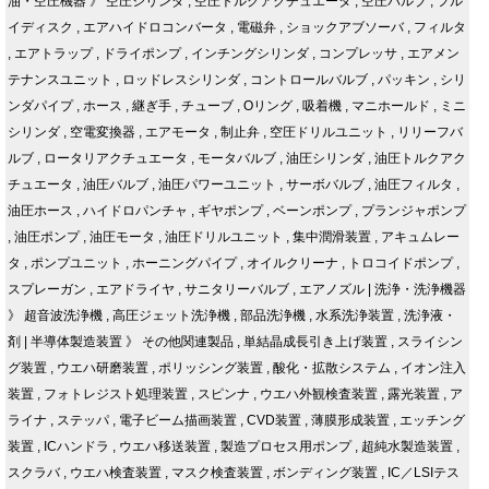
油・空圧機器
》
空圧シリンダ
,
空圧トルクアクチュエータ
,
空圧バルブ
,
フル
イディスク
,
エアハイドロコンバータ
,
電磁弁
,
ショックアブソーバ
,
フィルタ
,
エアトラップ
,
ドライポンプ
,
インチングシリンダ
,
コンプレッサ
,
エアメン
テナンスユニット
,
ロッドレスシリンダ
,
コントロールバルブ
,
パッキン
,
シリ
ンダパイプ
,
ホース
,
継ぎ手
,
チューブ
,
Oリング
,
吸着機
,
マニホールド
,
ミニ
シリンダ
,
空電変換器
,
エアモータ
,
制止弁
,
空圧ドリルユニット
,
リリーフバ
ルブ
,
ロータリアクチュエータ
,
モータバルブ
,
油圧シリンダ
,
油圧トルクアク
チュエータ
,
油圧バルブ
,
油圧パワーユニット
,
サーボバルブ
,
油圧フィルタ
,
油圧ホース
,
ハイドロパンチャ
,
ギヤポンプ
,
ベーンポンプ
,
プランジャポンプ
,
油圧ポンプ
,
油圧モータ
,
油圧ドリルユニット
,
集中潤滑装置
,
アキュムレー
タ
,
ポンプユニット
,
ホーニングパイプ
,
オイルクリーナ
,
トロコイドポンプ
,
スプレーガン
,
エアドライヤ
,
サニタリーバルブ
,
エアノズル
|
洗浄・洗浄機器
》
超音波洗浄機
,
高圧ジェット洗浄機
,
部品洗浄機
,
水系洗浄装置
,
洗浄液・
剤
|
半導体製造装置
》
その他関連製品
,
単結晶成長引き上げ装置
,
スライシン
グ装置
,
ウエハ研磨装置
,
ポリッシング装置
,
酸化・拡散システム
,
イオン注入
装置
,
フォトレジスト処理装置
,
スピンナ
,
ウエハ外観検査装置
,
露光装置
,
ア
ライナ
,
ステッパ
,
電子ビーム描画装置
,
CVD装置
,
薄膜形成装置
,
エッチング
装置
,
ICハンドラ
,
ウエハ移送装置
,
製造プロセス用ポンプ
,
超純水製造装置
,
スクラバ
,
ウエハ検査装置
,
マスク検査装置
,
ボンディング装置
,
IC／LSIテス