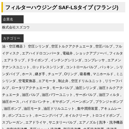
フィルターハウジング SAF-LSタイプ (フランジ)
企業名
株式会社スズコウ
カテゴリー
油・空圧機器
》
空圧シリンダ
,
空圧トルクアクチュエータ
,
空圧バルブ
,
フル
イディスク
,
エアハイドロコンバータ
,
電磁弁
,
ショックアブソーバ
,
フィルタ
,
エアトラップ
,
ドライポンプ
,
インチングシリンダ
,
コンプレッサ
,
エアメン
テナンスユニット
,
ロッドレスシリンダ
,
コントロールバルブ
,
パッキン
,
シリ
ンダパイプ
,
ホース
,
継ぎ手
,
チューブ
,
Oリング
,
吸着機
,
マニホールド
,
ミニ
シリンダ
,
空電変換器
,
エアモータ
,
制止弁
,
空圧ドリルユニット
,
リリーフバ
ルブ
,
ロータリアクチュエータ
,
モータバルブ
,
油圧シリンダ
,
油圧トルクアク
チュエータ
,
油圧バルブ
,
油圧パワーユニット
,
サーボバルブ
,
油圧フィルタ
,
油圧ホース
,
ハイドロパンチャ
,
ギヤポンプ
,
ベーンポンプ
,
プランジャポンプ
,
油圧ポンプ
,
油圧モータ
,
油圧ドリルユニット
,
集中潤滑装置
,
アキュムレー
タ
,
ポンプユニット
,
ホーニングパイプ
,
オイルクリーナ
,
トロコイドポンプ
,
スプレーガン
,
エアドライヤ
,
サニタリーバルブ
,
エアノズル
|
洗浄・洗浄機器