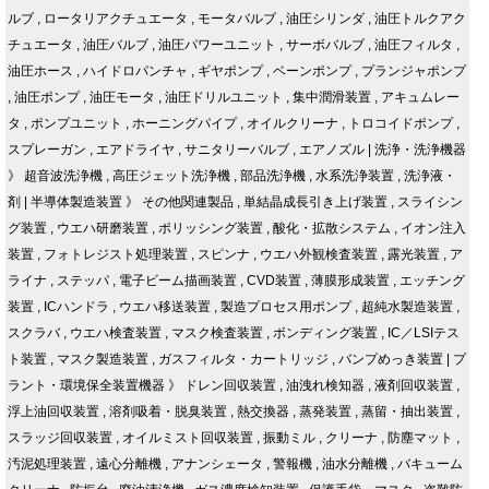
ルブ
,
ロータリアクチュエータ
,
モータバルブ
,
油圧シリンダ
,
油圧トルクアク
チュエータ
,
油圧バルブ
,
油圧パワーユニット
,
サーボバルブ
,
油圧フィルタ
,
油圧ホース
,
ハイドロパンチャ
,
ギヤポンプ
,
ベーンポンプ
,
プランジャポンプ
,
油圧ポンプ
,
油圧モータ
,
油圧ドリルユニット
,
集中潤滑装置
,
アキュムレー
タ
,
ポンプユニット
,
ホーニングパイプ
,
オイルクリーナ
,
トロコイドポンプ
,
スプレーガン
,
エアドライヤ
,
サニタリーバルブ
,
エアノズル
|
洗浄・洗浄機器
》
超音波洗浄機
,
高圧ジェット洗浄機
,
部品洗浄機
,
水系洗浄装置
,
洗浄液・
剤
|
半導体製造装置
》
その他関連製品
,
単結晶成長引き上げ装置
,
スライシン
グ装置
,
ウエハ研磨装置
,
ポリッシング装置
,
酸化・拡散システム
,
イオン注入
装置
,
フォトレジスト処理装置
,
スピンナ
,
ウエハ外観検査装置
,
露光装置
,
ア
ライナ
,
ステッパ
,
電子ビーム描画装置
,
CVD装置
,
薄膜形成装置
,
エッチング
装置
,
ICハンドラ
,
ウエハ移送装置
,
製造プロセス用ポンプ
,
超純水製造装置
,
スクラバ
,
ウエハ検査装置
,
マスク検査装置
,
ボンディング装置
,
IC／LSIテス
ト装置
,
マスク製造装置
,
ガスフィルタ・カートリッジ
,
バンプめっき装置
|
プ
ラント・環境保全装置機器
》
ドレン回収装置
,
油洩れ検知器
,
液剤回収装置
,
浮上油回収装置
,
溶剤吸着・脱臭装置
,
熱交換器
,
蒸発装置
,
蒸留・抽出装置
,
スラッジ回収装置
,
オイルミスト回収装置
,
振動ミル
,
クリーナ
,
防塵マット
,
汚泥処理装置
,
遠心分離機
,
アナンシェータ
,
警報機
,
油水分離機
,
バキューム