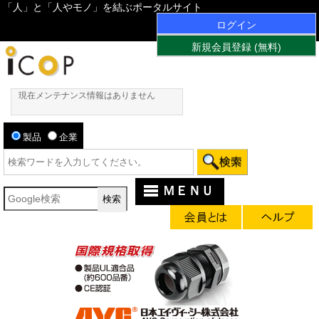
「人」と「人やモノ」を結ぶポータルサイト
ログイン
新規会員登録 (無料)
現在メンテナンス情報はありません
製品
企業
ＭＥＮＵ