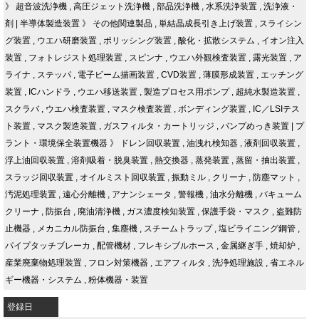
》
超音波洗浄機
,
高圧ジェット洗浄機
,
部品洗浄機
,
水系洗浄装置
,
洗浄液・
剤
|
半導体製造装置
》
その他関連製品
,
単結晶成長引き上げ装置
,
スライシン
グ装置
,
ウエハ研磨装置
,
ポリッシング装置
,
酸化・拡散システム
,
イオン注入
装置
,
フォトレジスト処理装置
,
スピンナ
,
ウエハ外観検査装置
,
露光装置
,
ア
ライナ
,
ステッパ
,
電子ビーム描画装置
,
CVD装置
,
薄膜形成装置
,
エッチング
装置
,
ICハンドラ
,
ウエハ移送装置
,
製造プロセス用ポンプ
,
超純水製造装置
,
スクラバ
,
ウエハ検査装置
,
マスク検査装置
,
ボンディング装置
,
IC／LSIテス
ト装置
,
マスク製造装置
,
ガスフィルタ・カートリッジ
,
バンプめっき装置
|
プ
ラント・環境保全装置機器
》
ドレン回収装置
,
油洩れ検知器
,
液剤回収装置
,
浮上油回収装置
,
溶剤吸着・脱臭装置
,
熱交換器
,
蒸発装置
,
蒸留・抽出装置
,
スラッジ回収装置
,
オイルミスト回収装置
,
振動ミル
,
クリーナ
,
防塵マット
,
汚泥処理装置
,
遠心分離機
,
アナンシェータ
,
警報機
,
油水分離機
,
バキューム
クリーナ
,
防振台
,
廃油清浄機
,
ガス濃度検知装置
,
保護手袋・マスク
,
盗難防
止機器
,
メカニカル防振台
,
集塵機
,
スチームトラップ
,
塩ビライニング鋼管
,
パイプタッチブレーカ
,
配管機材
,
フレキシブルホース
,
金属継ぎ手
,
焼却炉
,
産業廃棄物処理装置
,
フロン対策機器
,
エアフィルタ
,
洗浄処理施設
,
省エネル
ギー機器・システム
,
粉体機器・装置
登録日