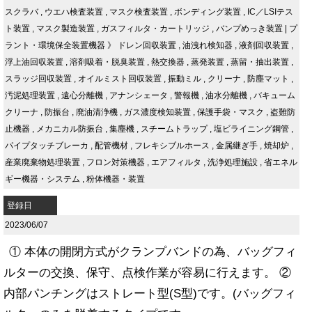
スクラバ
,
ウエハ検査装置
,
マスク検査装置
,
ボンディング装置
,
IC／LSIテス
ト装置
,
マスク製造装置
,
ガスフィルタ・カートリッジ
,
バンプめっき装置
|
プ
ラント・環境保全装置機器
》
ドレン回収装置
,
油洩れ検知器
,
液剤回収装置
,
浮上油回収装置
,
溶剤吸着・脱臭装置
,
熱交換器
,
蒸発装置
,
蒸留・抽出装置
,
スラッジ回収装置
,
オイルミスト回収装置
,
振動ミル
,
クリーナ
,
防塵マット
,
汚泥処理装置
,
遠心分離機
,
アナンシェータ
,
警報機
,
油水分離機
,
バキューム
クリーナ
,
防振台
,
廃油清浄機
,
ガス濃度検知装置
,
保護手袋・マスク
,
盗難防
止機器
,
メカニカル防振台
,
集塵機
,
スチームトラップ
,
塩ビライニング鋼管
,
パイプタッチブレーカ
,
配管機材
,
フレキシブルホース
,
金属継ぎ手
,
焼却炉
,
産業廃棄物処理装置
,
フロン対策機器
,
エアフィルタ
,
洗浄処理施設
,
省エネル
ギー機器・システム
,
粉体機器・装置
登録日
2023/06/07
① 本体の開閉方式がクランプバンドの為、バッグフィ
ルターの交換、保守、点検作業が容易に行えます。 ②
内部パンチングはストレート型(S型)です。(バッグフィ