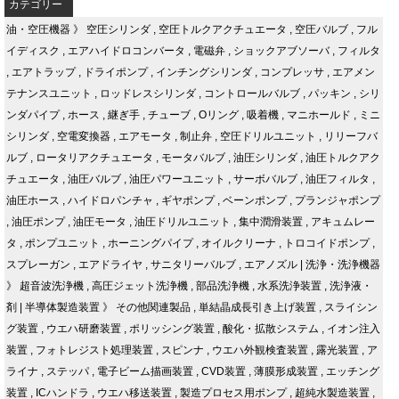
カテゴリー
油・空圧機器
》
空圧シリンダ
,
空圧トルクアクチュエータ
,
空圧バルブ
,
フル
イディスク
,
エアハイドロコンバータ
,
電磁弁
,
ショックアブソーバ
,
フィルタ
,
エアトラップ
,
ドライポンプ
,
インチングシリンダ
,
コンプレッサ
,
エアメン
テナンスユニット
,
ロッドレスシリンダ
,
コントロールバルブ
,
パッキン
,
シリ
ンダパイプ
,
ホース
,
継ぎ手
,
チューブ
,
Oリング
,
吸着機
,
マニホールド
,
ミニ
シリンダ
,
空電変換器
,
エアモータ
,
制止弁
,
空圧ドリルユニット
,
リリーフバ
ルブ
,
ロータリアクチュエータ
,
モータバルブ
,
油圧シリンダ
,
油圧トルクアク
チュエータ
,
油圧バルブ
,
油圧パワーユニット
,
サーボバルブ
,
油圧フィルタ
,
油圧ホース
,
ハイドロパンチャ
,
ギヤポンプ
,
ベーンポンプ
,
プランジャポンプ
,
油圧ポンプ
,
油圧モータ
,
油圧ドリルユニット
,
集中潤滑装置
,
アキュムレー
タ
,
ポンプユニット
,
ホーニングパイプ
,
オイルクリーナ
,
トロコイドポンプ
,
スプレーガン
,
エアドライヤ
,
サニタリーバルブ
,
エアノズル
|
洗浄・洗浄機器
》
超音波洗浄機
,
高圧ジェット洗浄機
,
部品洗浄機
,
水系洗浄装置
,
洗浄液・
剤
|
半導体製造装置
》
その他関連製品
,
単結晶成長引き上げ装置
,
スライシン
グ装置
,
ウエハ研磨装置
,
ポリッシング装置
,
酸化・拡散システム
,
イオン注入
装置
,
フォトレジスト処理装置
,
スピンナ
,
ウエハ外観検査装置
,
露光装置
,
ア
ライナ
,
ステッパ
,
電子ビーム描画装置
,
CVD装置
,
薄膜形成装置
,
エッチング
装置
,
ICハンドラ
,
ウエハ移送装置
,
製造プロセス用ポンプ
,
超純水製造装置
,