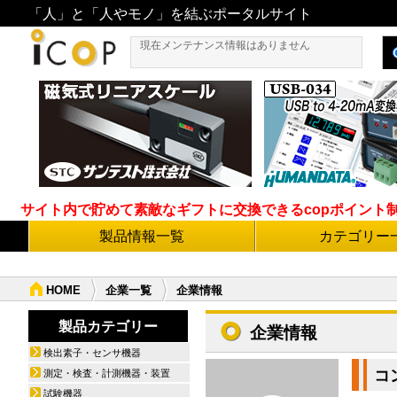
「人」と「人やモノ」を結ぶポータルサイト
現在メンテナンス情報はありません
サイト内で貯めて素敵なギフトに交換できるcopポイント制度導
製品情報一覧
カテゴリー
HOME
企業一覧
企業情報
製品カテゴリー
企業情報
検出素子・センサ機器
コ
測定・検査・計測機器・装置
試験機器