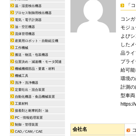
「コ
温・湿度検出機器
プロセス制御用検出機器
コンガ
電気・電子計測器
油・空圧機器
モジュー
流体管理機器
よびシ
産業用ロボット・自動組立機
したメ
工作機械
品ライ
搬送・物流・包装機器
プライ
位置決め・減速機・モータ関連
機械機構部品・要素・材料
給可能
機械工具
環境の
洗浄・洗浄機器
計測の
定量吐出・混合装置
型車両
自動化機器・食品機械装置
https
工業材料
接着剤と耐摩耗剤・油
PC・情報処理装置
制御・管理装置
会社名
CAD／CAM／CAE