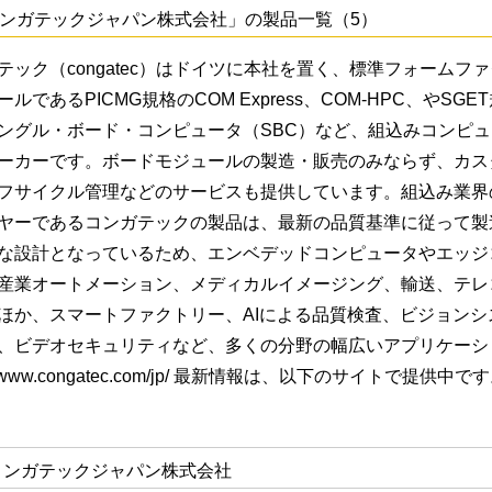
ンガテックジャパン株式会社」の製品一覧（5）
テック（congatec）はドイツに本社を置く、標準フォーム
ルであるPICMG規格のCOM Express、COM-HPC、やSGE
ングル・ボード・コンピュータ（SBC）など、組込みコンピ
ーカーです。ボードモジュールの製造・販売のみならず、カス
フサイクル管理などのサービスも提供しています。組込み業界
ヤーであるコンガテックの製品は、最新の品質基準に従って製
な設計となっているため、エンベデッドコンピュータやエッジ
産業オートメーション、メディカルイメージング、輸送、テレ
ほか、スマートファクトリー、AIによる品質検査、ビジョン
、ビデオセキュリティなど、多くの分野の幅広いアプリケーシ
://www.congatec.com/jp/ 最新情報は、以下のサイトで提供中です。 htt
コンガテックジャパン株式会社