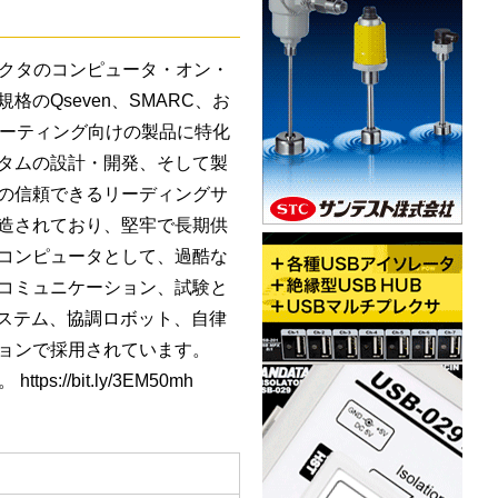
ファクタのコンピュータ・オン・
T規格のQseven、SMARC、お
ューティング向けの製品に特化
タムの設計・開発、そして製
の信頼できるリーディングサ
造されており、堅牢で長期供
コンピュータとして、過酷な
コミュニケーション、試験と
システム、協調ロボット、自律
ョンで採用されています。
ps://bit.ly/3EM50mh