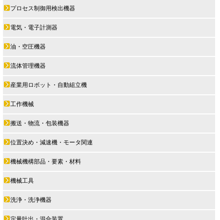
プロセス制御用検出機器
電気・電子計測器
油・空圧機器
流体管理機器
産業用ロボット・自動組立機
工作機械
搬送・物流・包装機器
位置決め・減速機・モータ関連
機械機構部品・要素・材料
機械工具
洗浄・洗浄機器
定量吐出・混合装置