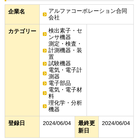
アルファコーポレーション合同
企業名
会社
検出素子・セ
カテゴリー
ンサ機器
測定・検査・
計測機器・装
置
試験機器
電気・電子計
測器
電子部品
電気・電子材
料
理化学・分析
機器
登録日
2024/06/04
最終更
2024/06/04
新日