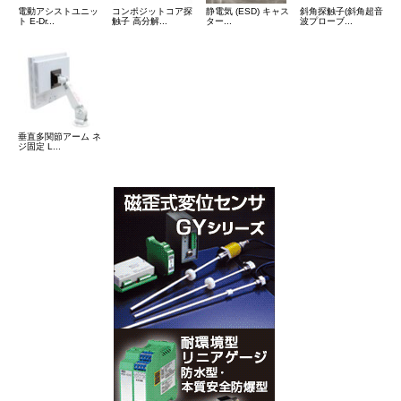
電動アシストユニッ
コンポジットコア探
静電気 (ESD) キャス
斜角探触子(斜角超音
ト E-Dr...
触子 高分解...
ター...
波プローブ...
垂直多関節アーム ネ
ジ固定 L...