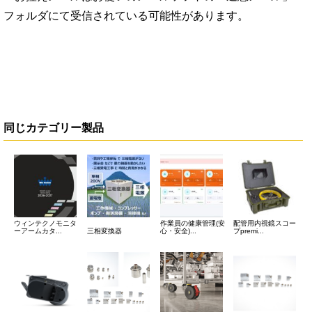
フォルダにて受信されている可能性があります。
同じカテゴリー製品
ウィンテクノモニタ
作業員の健康管理(安
配管用内視鏡スコー
ーアームカタ...
三相変換器
心・安全)...
プpremi...