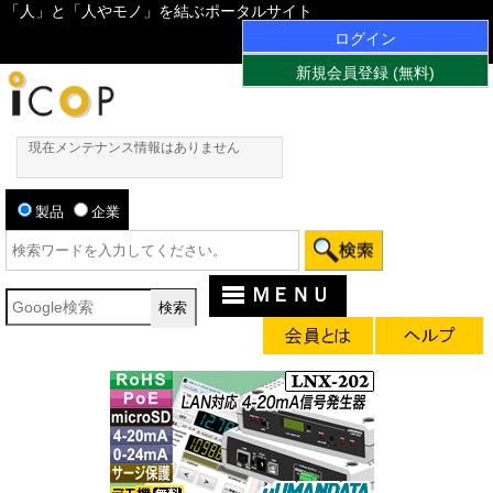
「人」と「人やモノ」を結ぶポータルサイト
ログイン
新規会員登録 (無料)
現在メンテナンス情報はありません
製品
企業
ＭＥＮＵ