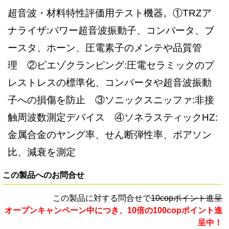
超音波・材料特性評価用テスト機器。①TRZア
ナライザ:パワー超音波振動子、コンバータ、ブ
ースタ、ホーン、圧電素子のメンテや品質管
理 ②ピエゾクランピング:圧電セラミックのプ
レストレスの標準化、コンバータや超音波振動
子への損傷を防止 ③ソニックスニッファ:非接
触周波数測定デバイス ④ソネラスティックHZ:
金属合金のヤング率、せん断弾性率、ポアソン
比、減衰を測定
この製品へのお問合せ
この製品に対する問合せで
10copポイント進呈
オープンキャンペーン中につき、10倍の100copポイント進
呈中！