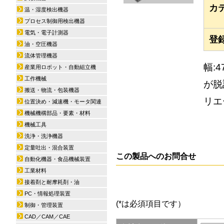
カ
温・湿度検出機器
プロセス制御用検出機器
電気・電子計測器
登
油・空圧機器
流体管理機器
幅:
産業用ロボット・自動組立機
工作機械
が脱
搬送・物流・包装機器
リエ
位置決め・減速機・モータ関連
機械機構部品・要素・材料
機械工具
洗浄・洗浄機器
定量吐出・混合装置
この製品へのお問合せ
自動化機器・食品機械装置
工業材料
接着剤と耐摩耗剤・油
PC・情報処理装置
(*は必須項目です）
制御・管理装置
CAD／CAM／CAE