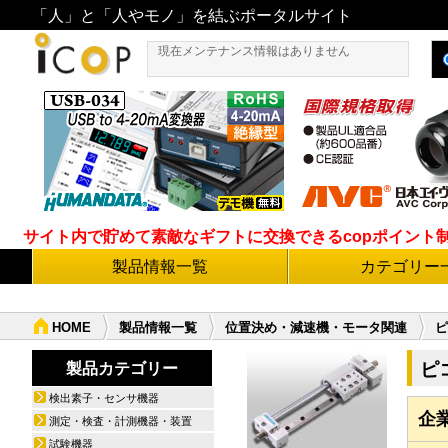
「人」と「人やモノ」を結ぶポータルサイト
現在メンテナンス情報はありません
サイト内で貯めて素敵なギフトに交換できるcopポイント制度導
製品情報一覧
カテゴリー
HOME
製品情報一覧
位置決め・減速機・モータ関連
ピ
ピ
製品カテゴリー
検出素子・センサ機器
企
測定・検査・計測機器・装置
試験機器