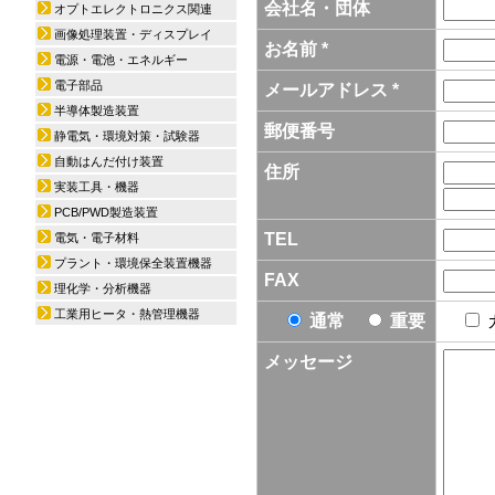
会社名・団体
オプトエレクトロニクス関連
画像処理装置・ディスプレイ
お名前 *
電源・電池・エネルギー
電子部品
メールアドレス *
半導体製造装置
郵便番号
静電気・環境対策・試験器
自動はんだ付け装置
住所
実装工具・機器
PCB/PWD製造装置
TEL
電気・電子材料
プラント・環境保全装置機器
FAX
理化学・分析機器
工業用ヒータ・熱管理機器
通常
重要
メッセージ