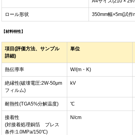
A4サイズ(210 × 29
ロール形状
350mm幅×5m(試作
【材料特性】
項目(評価方法、サンプル
単位
詳細)
熱伝導率
W/(m・K)
絶縁性(破壊電圧:2W-50μm
kV
フィルム)
耐熱性(TGA5%分解温度)
℃
接着性
N/cm
(対接着処理銅箔 プレス
条件:1.0MPa/150℃)