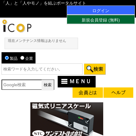
「人」と「人やモノ」を結ぶポータルサイト
ログイン
新規会員登録 (無料)
現在メンテナンス情報はありません
製品
企業
ＭＥＮＵ