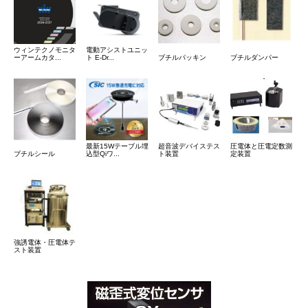
ウィンテクノモニタ
電動アシストユニッ
ーアームカタ...
ト E-Dr...
ブチルパッキン
ブチルダンパー
最新15Wテーブル埋
超音波デバイステス
圧電体と圧電定数測
ブチルシール
込型Qiワ...
ト装置
定装置
強誘電体・圧電体テ
スト装置