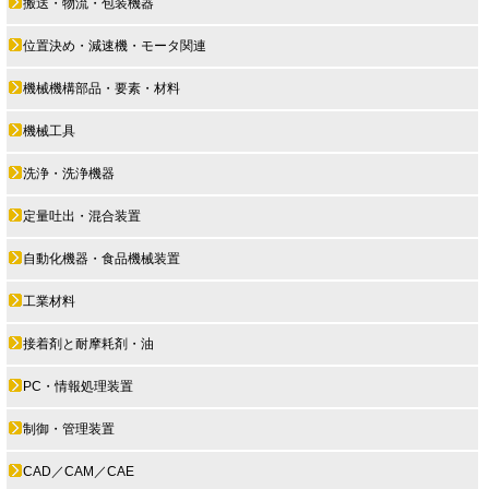
搬送・物流・包装機器
位置決め・減速機・モータ関連
機械機構部品・要素・材料
機械工具
洗浄・洗浄機器
定量吐出・混合装置
自動化機器・食品機械装置
工業材料
接着剤と耐摩耗剤・油
PC・情報処理装置
制御・管理装置
CAD／CAM／CAE