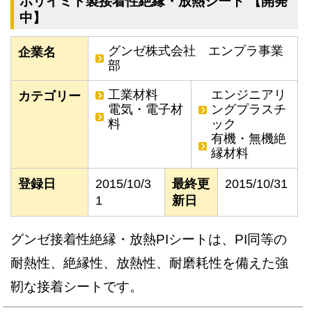
ポリイミド製接着性絶縁・放熱シート 【開発
中】
グンゼ株式会社 エンプラ事業
企業名
部
工業材料
エンジニアリ
カテゴリー
電気・電子材
ングプラスチ
料
ック
有機・無機絶
縁材料
登録日
2015/10/3
最終更
2015/10/31
1
新日
グンゼ接着性絶縁・放熱PIシートは、PI同等の
耐熱性、絶縁性、放熱性、耐磨耗性を備えた強
靭な接着シートです。