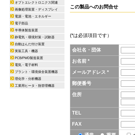
オプトエレクトロニクス関連
この製品へのお問合せ
画像処理装置・ディスプレイ
電源・電池・エネルギー
電子部品
半導体製造装置
(*は必須項目です）
静電気・環境対策・試験器
自動はんだ付け装置
会社名・団体
実装工具・機器
PCB/PWD製造装置
お名前 *
電気・電子材料
メールアドレス *
プラント・環境保全装置機器
理化学・分析機器
郵便番号
工業用ヒータ・熱管理機器
住所
TEL
FAX