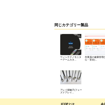
同じカテゴリー製品
ウィンテクノモニタ
作業員の健康管理(
ーアームカタ...
心・安全)...
アレイ探触子(フェー
ズドアレイ...
ICOPとは
会