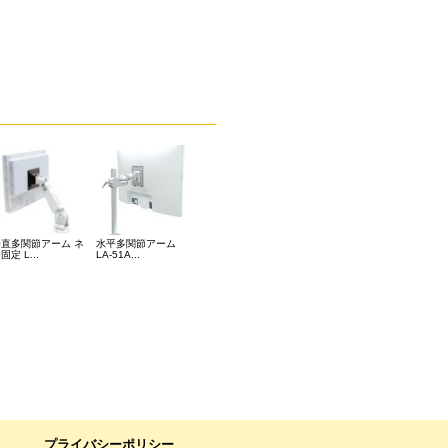
垂直多関節アーム ネ
水平多関節アーム
固定 L...
LA-51A...
プライバシーポリシー