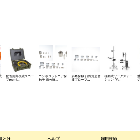
安
配管用内視鏡スコー
コンポジットコア探
斜角探触子(斜角超音
移動式ワークステー
プpremi...
触子 高分解...
波プローブ...
ション PA...
ジ
員とは
ヘルプ
利用規約