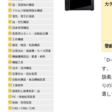
カ
温・湿度検出機器
プロセス制御用検出機器
電気・電子計測器
油・空圧機器
流体管理機器
産業用ロボット・自動組立機
工作機械
搬送・物流・包装機器
登
位置決め・減速機・モータ関連
機械機構部品・要素・材料
「D
機械工具
す。
洗浄・洗浄機器
定量吐出・混合装置
脱着
自動化機器・食品機械装置
りの
工業材料
接着剤と耐摩耗剤・油
選し
PC・情報処理装置
制御・管理装置
CAD／CAM／CAE