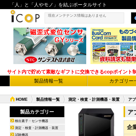
「人」と「人やモノ」を結ぶポータルサイト
現在メンテナンス情報はありません
サイト内で貯めて素敵なギフトに交換できるcopポイント制度導
製品情報一覧
カテゴリー
HOME
製品情報一覧
測定・検査・計測機器・装置
アプ
ア
製品カテゴリー
検出素子・センサ機器
企
測定・検査・計測機器・装置
試験機器