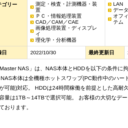
測定・検査・計測機器・装
LAN
テゴリー
置
デー
ＰＣ・情報処理装置
オフ
CAD／CAM／CAE
テム
画像処理装置・ディスプレ
イ
理化学・分析機器
録日
2022/10/30
最終更新日
-Master NAS」は、NAS本体とHDDを以下の条件
 NAS本体は全機種ホットスワップ(PC動作中のハ
が可能)対応。 HDDは24時間稼働を前提とした高耐久
容量は1TB～14TBで選択可能。 お客様の大切なデ
ております。