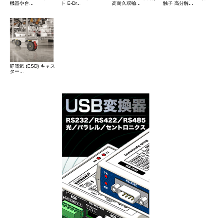
機器や台...
ト E-Dr...
高耐久双輪...
触子 高分解...
静電気 (ESD) キャス
ター...