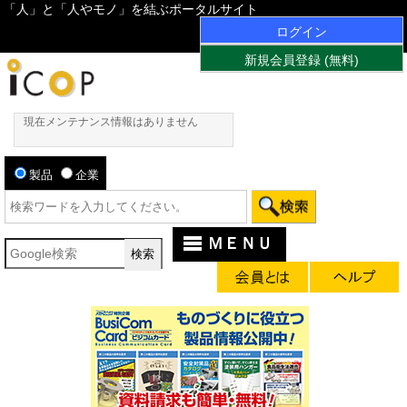
「人」と「人やモノ」を結ぶポータルサイト
ログイン
新規会員登録 (無料)
現在メンテナンス情報はありません
製品
企業
ＭＥＮＵ