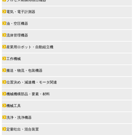
プロセス制御用検出機器
電気・電子計測器
油・空圧機器
流体管理機器
産業用ロボット・自動組立機
工作機械
搬送・物流・包装機器
位置決め・減速機・モータ関連
機械機構部品・要素・材料
機械工具
洗浄・洗浄機器
定量吐出・混合装置