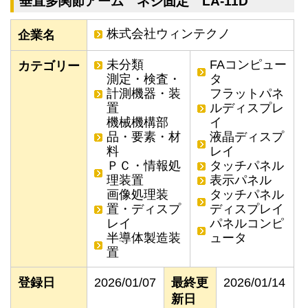
垂直多関節アーム ネジ固定 LA-11D
株式会社ウィンテクノ
企業名
未分類
FAコンピュー
カテゴリー
測定・検査・
タ
計測機器・装
フラットパネ
置
ルディスプレ
機械機構部
イ
品・要素・材
液晶ディスプ
料
レイ
ＰＣ・情報処
タッチパネル
理装置
表示パネル
画像処理装
タッチパネル
置・ディスプ
ディスプレイ
レイ
パネルコンピ
半導体製造装
ュータ
置
登録日
2026/01/07
最終更
2026/01/14
新日