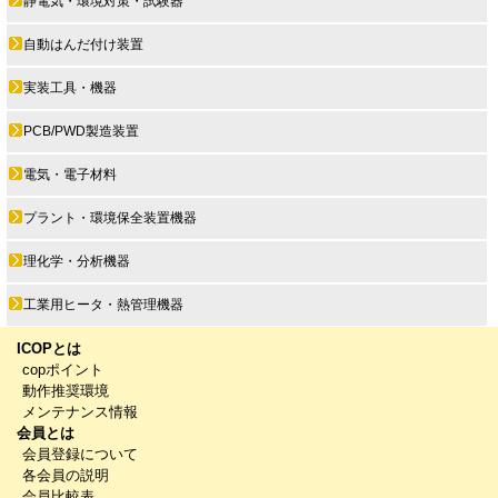
静電気・環境対策・試験器
自動はんだ付け装置
実装工具・機器
PCB/PWD製造装置
電気・電子材料
プラント・環境保全装置機器
理化学・分析機器
工業用ヒータ・熱管理機器
ICOPとは
copポイント
動作推奨環境
メンテナンス情報
会員とは
会員登録について
各会員の説明
会員比較表