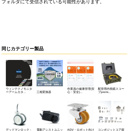
フォルダにて受信されている可能性があります。
同じカテゴリー製品
ウィンテクノモニタ
作業員の健康管理(安
配管用内視鏡スコー
ーアームカタ...
三相変換器
心・安全)...
プpremi...
デッドマンロック -
電動アシストユニッ
AGV・ロボット向け
コンポジットコア探