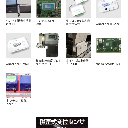
ペレット形状寸法測
インテル Core
リモコン8N(単方向
定機 EP-...
Ultra...
信号伝送装...
WhiteLock110A20...
板金曲げ角度プロト
曲げキズ防止金型
WhiteLock21MM(L...
ラクター「E...
「EZ DIE...
conga-SMX95: NX...
【 アナログ映像
(720p)・...