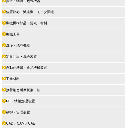
搬送・物流・包装機器
位置決め・減速機・モータ関連
機械機構部品・要素・材料
機械工具
洗浄・洗浄機器
定量吐出・混合装置
自動化機器・食品機械装置
工業材料
接着剤と耐摩耗剤・油
PC・情報処理装置
制御・管理装置
CAD／CAM／CAE