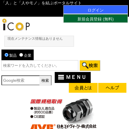
「人」と「人やモノ」を結ぶポータルサイト
ログイン
新規会員登録 (無料)
現在メンテナンス情報はありません
製品
企業
ＭＥＮＵ