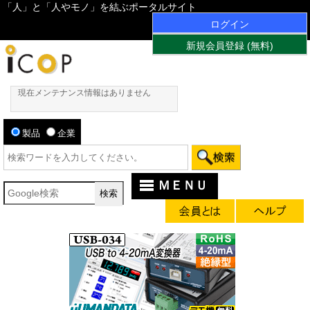
「人」と「人やモノ」を結ぶポータルサイト
ログイン
新規会員登録 (無料)
現在メンテナンス情報はありません
製品
企業
ＭＥＮＵ