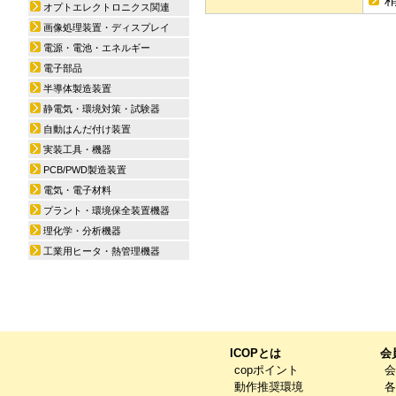
オプトエレクトロニクス関連
画像処理装置・ディスプレイ
電源・電池・エネルギー
電子部品
半導体製造装置
静電気・環境対策・試験器
自動はんだ付け装置
実装工具・機器
PCB/PWD製造装置
電気・電子材料
プラント・環境保全装置機器
理化学・分析機器
工業用ヒータ・熱管理機器
ICOPとは
会
copポイント
会
動作推奨環境
各