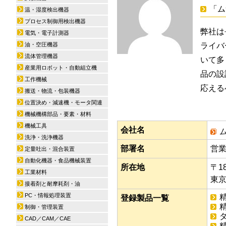
「ム
温・湿度検出機器
プロセス制御用検出機器
弊社は
電気・電子計測器
油・空圧機器
ライバ
流体管理機器
いて多
産業用ロボット・自動組立機
品の設
工作機械
応える
搬送・物流・包装機器
位置決め・減速機・モータ関連
機械機構部品・要素・材料
機械工具
会社名
洗浄・洗浄機器
部署名
営
定量吐出・混合装置
自動化機器・食品機械装置
所在地
〒18
工業材料
東京
接着剤と耐摩耗剤・油
PC・情報処理装置
登録製品一覧
制御・管理装置
CAD／CAM／CAE