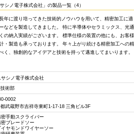
サシノ電子株式会社」の製品一覧（4）
長年に渡り培ってきた技術的ノウハウを用いて、精密加工に適
ーなどを製造してきました。 特に半導体やセラミックス、光
くの納入実績がございます。 標準仕様の装置の他にも、お客
計・製造も承っております。 年々上がり続ける精密加工への
べく、独創的なアイデアと技術を持って邁進してまいります。
ムサシノ電子株式会社
業技術部
0-0002
都武蔵野市吉祥寺東町1-17-18 三角ビル3F
精密手動スクライバー
精密ブレードソー
ダイヤモンドワイヤーソー
精密研磨装置