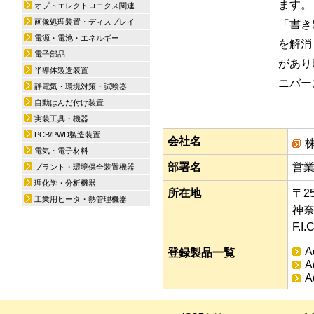
ます。
オプトエレクトロニクス関連
画像処理装置・ディスプレイ
「書き出
電源・電池・エネルギー
を解消
電子部品
があり
半導体製造装置
ニバー
静電気・環境対策・試験器
自動はんだ付け装置
実装工具・機器
PCB/PWD製造装置
会社名
電気・電子材料
部署名
営
プラント・環境保全装置機器
理化学・分析機器
所在地
〒25
工業用ヒータ・熱管理機器
神奈
F.
A
登録製品一覧
A
A