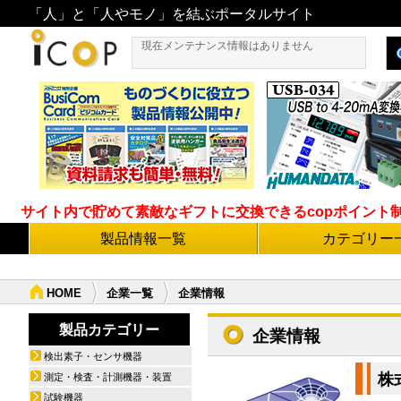
「人」と「人やモノ」を結ぶポータルサイト
現在メンテナンス情報はありません
サイト内で貯めて素敵なギフトに交換できるcopポイント制度導
製品情報一覧
カテゴリー
HOME
企業一覧
企業情報
製品カテゴリー
企業情報
検出素子・センサ機器
株
測定・検査・計測機器・装置
試験機器