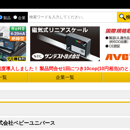
製品
企業
入しました！ 製品問合せ1回につき10cop(10円相当)のとこ
一覧
企業一覧
式会社ベビーユニバース