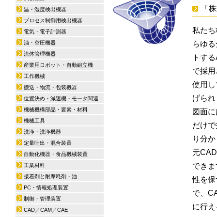
「株
温・湿度検出機器
プロセス制御用検出機器
私たち
電気・電子計測器
油・空圧機器
らゆる
流体管理機器
トするA
産業用ロボット・自動組立機
で採用
工作機械
使用し
搬送・物流・包装機器
げられ
位置決め・減速機・モータ関連
機械機構部品・要素・材料
図面に
機械工具
だけで
洗浄・洗浄機器
り分かり
定量吐出・混合装置
元CA
自動化機器・食品機械装置
できま
工業材料
接着剤と耐摩耗剤・油
性を保
PC・情報処理装置
で、C
制御・管理装置
に行える
CAD／CAM／CAE