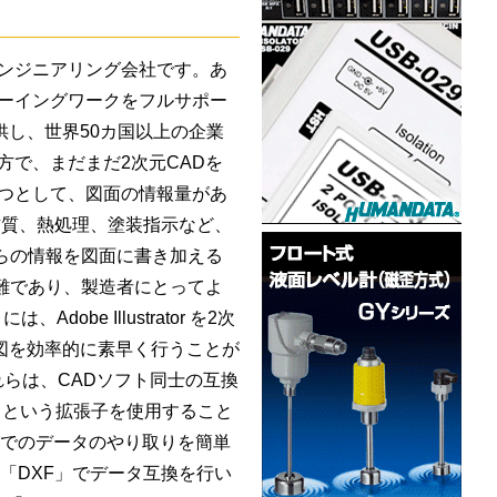
ンジニアリング会社です。あ
ーイングワークをフルサポー
o』を提供し、世界50カ国以上の企業
方で、まだまだ2次元CADを
つとして、図面の情報量があ
材質、熱処理、塗装指示など、
らの情報を図面に書き加える
難であり、製造者にとってよ
be Illustrator を2次
面の作図を効率的に素早く行うことが
れらは、CADソフト同士の互換
」という拡張子を使用すること
間でのデータのやり取りを簡単
も、この「DXF」でデータ互換を行い