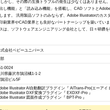
 しかし、その際の互換トラブルの発生は少なくはありません。 『EX
し機能」と「読み込み機能」を搭載し、CAD ソフトとAdobe Ill
します。 汎用製品ソフトのみならず、Adobe Illustrator
印刷業界やCAD業界とも良好なパートナーシップを築いていま
スは、ソフトウェアエンジニアリング会社として、日々研鑽を
株式会社ベビーユニバース
業部
1-0024
川県藤沢市鵠沼橘1-1-2
I.C鵠沼ビル5F
dobe Illustrator AI自動翻訳プラグイン『 AITrans-Pro(エー
dobe Illustrator DXF変換プラグイン『 EXDXF-Pro 』
dobe Illustrator 図面作成プラグイン『 BPT-Pro 』