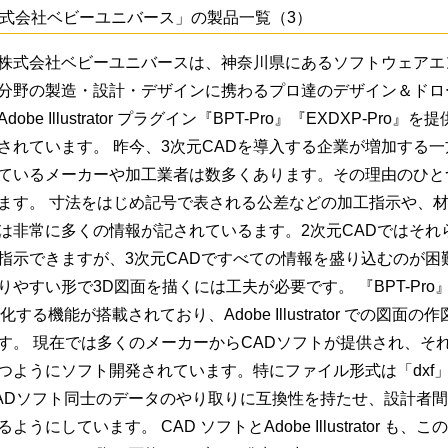
式会社ベビーユニバース」の製品一覧（3）
株式会社ベビーユニバースは、神奈川県にあるソフトウェアエ
分野の製造・設計・デザインに携わるプロ達のデザイン＆ドロ
dobe Illustrator プラグイン『BPT-Pro』『EXDXP-Pr
されています。 昨今、3次元CADを導入する企業が増加する一
ているメーカーや加工業者は数多くあります。その理由のひと
ます。 寸法をはじめ記号で表される公差などの加工指示や、
は非常に多くの情報が記されているます。2次元CADではそれ
指示できますが、3次元CADですべての情報を盛り込むのが困
やすい形で3D図面を描くには工夫が必要です。 『BPT-Pro』には、Ado
D化する機能が搭載されており、Adobe Illustrator での図
す。 現在では多くのメーカーからCADソフトが提供され、そ
つようにソフト開発されています。特にファイル形式は「dxf
ADソフト同士のデータのやり取りに互換性を持たせ、設計者
ようにしています。 CAD ソフトとAdobe Illustrator 