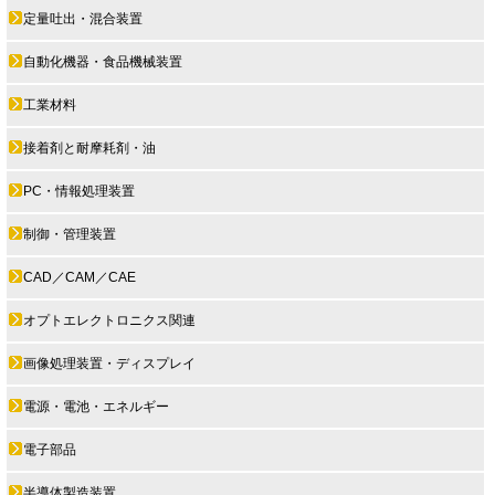
定量吐出・混合装置
自動化機器・食品機械装置
工業材料
接着剤と耐摩耗剤・油
PC・情報処理装置
制御・管理装置
CAD／CAM／CAE
オプトエレクトロニクス関連
画像処理装置・ディスプレイ
電源・電池・エネルギー
電子部品
半導体製造装置