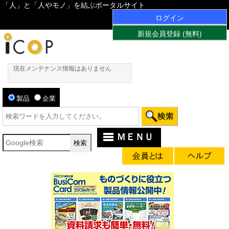
「人」と「人やモノ」を結ぶポータルサイト
ログイン
新規会員登録 (無料)
現在メンテナンス情報はありません
製品
企業
ＭＥＮＵ