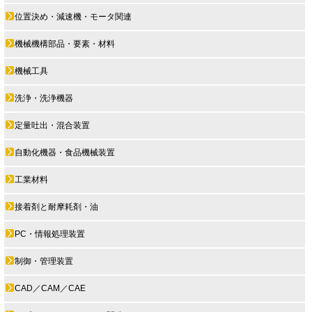
位置決め・減速機・モータ関連
機械機構部品・要素・材料
機械工具
洗浄・洗浄機器
定量吐出・混合装置
自動化機器・食品機械装置
工業材料
接着剤と耐摩耗剤・油
PC・情報処理装置
制御・管理装置
CAD／CAM／CAE