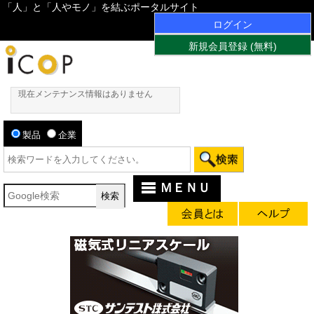
「人」と「人やモノ」を結ぶポータルサイト
ログイン
新規会員登録 (無料)
現在メンテナンス情報はありません
製品
企業
ＭＥＮＵ