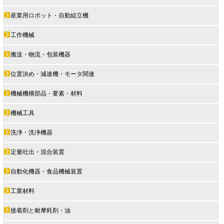
産業用ロボット・自動組立機
工作機械
搬送・物流・包装機器
位置決め・減速機・モータ関連
機械機構部品・要素・材料
機械工具
洗浄・洗浄機器
定量吐出・混合装置
自動化機器・食品機械装置
工業材料
接着剤と耐摩耗剤・油