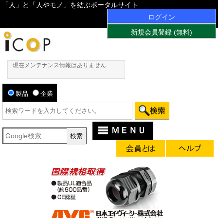
「人」と「人やモノ」を結ぶポータルサイト
ログイン
新規会員登録 (無料)
現在メンテナンス情報はありません
製品
企業
ＭＥＮＵ