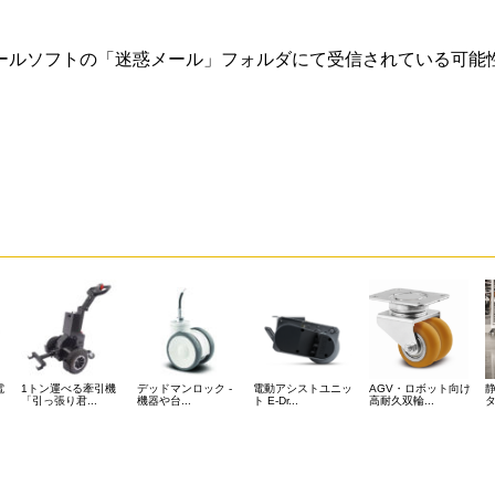
ールソフトの「迷惑メール」フォルダにて受信されている可能
電
1トン運べる牽引機
デッドマンロック -
電動アシストユニッ
AGV・ロボット向け
静
「引っ張り君...
機器や台...
ト E-Dr...
高耐久双輪...
タ