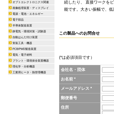
続したり、 直接ワークを
オプトエレクトロニクス関連
画像処理装置・ディスプレイ
能です。大きい振幅で、低
電源・電池・エネルギー
電子部品
半導体製造装置
静電気・環境対策・試験器
この製品へのお問合せ
自動はんだ付け装置
実装工具・機器
PCB/PWD製造装置
電気・電子材料
(*は必須項目です）
プラント・環境保全装置機器
理化学・分析機器
会社名・団体
工業用ヒータ・熱管理機器
お名前 *
メールアドレス *
郵便番号
住所