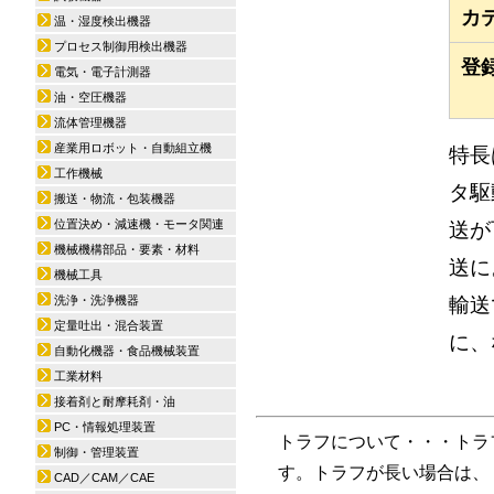
カ
温・湿度検出機器
プロセス制御用検出機器
登
電気・電子計測器
油・空圧機器
流体管理機器
産業用ロボット・自動組立機
特長
工作機械
タ駆
搬送・物流・包装機器
位置決め・減速機・モータ関連
送が
機械機構部品・要素・材料
送に
機械工具
輸送
洗浄・洗浄機器
定量吐出・混合装置
に、
自動化機器・食品機械装置
工業材料
接着剤と耐摩耗剤・油
PC・情報処理装置
トラフについて・・・トラフ
制御・管理装置
す。トラフが長い場合は、
CAD／CAM／CAE