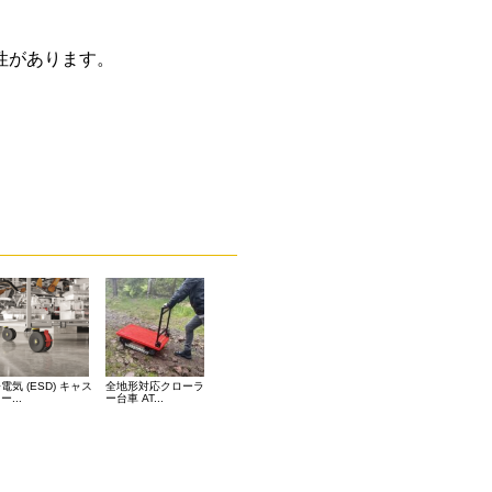
性があります。
電気 (ESD) キャス
全地形対応クローラ
ー...
ー台車 AT...