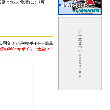
変更はカムの取替により可
る問合せで
10copポイント進呈
倍の200copポイント進呈中！