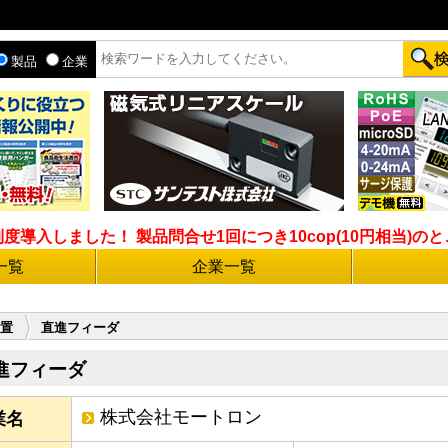
製品
企業
入しました！ 製品問合せ1回につき10cop(10円相当)のとこ
一覧
企業一覧
置
直進フィーダ
進フィーダ
株式会社モートロン
業名