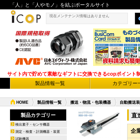
「人」と「人やモノ」を結ぶポータルサイト
現在メンテナンス情報はありません
サイト内で貯めて素敵なギフトに交換できるcopポイント制度導
製品情報一覧
カテゴリー
HOME
製品情報一覧
搬送・物流・包装機器
自動搬送装
直
製品カテゴリー
検出素子・センサ機器
企
測定・検査・計測機器・装置
試験機器