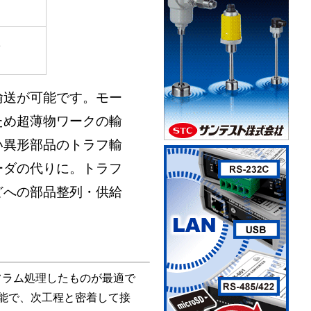
1
輸送が可能です。モー
ため超薄物ワークの輸
い異形部品のトラフ輸
ーダの代りに。トラフ
どへの部品整列・供給
タフラム処理したものが最適で
能で、次工程と密着して接