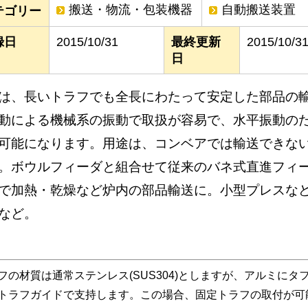
搬送・物流・包装機器
自動搬送装置
テゴリー
録日
2015/10/31
最終更新
2015/10/3
日
は、長いトラフでも全長にわたって安定した部品の
動による機械系の振動で取扱が容易で、水平振動の
可能になります。用途は、コンベアでは輸送できな
。ボウルフィーダと組合せて従来のバネ式直進フィ
で加熱・乾燥など炉内の部品輸送に。小型プレスな
など。
の材質は通常ステンレス(SUS304)としますが、アルミに
トラフガイドで支持します。この場合、固定トラフの取付が可