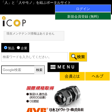
「人」と「人やモノ」を結ぶポータルサイト
ログイン
新規会員登録 (無料)
現在メンテナンス情報はありません
製品
企業
ＭＥＮＵ