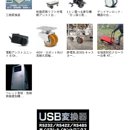
蛇腹昇降リフト付電
1トン運べる牽引機
デッドマンロック -
三相変換器
動アシスト台...
「引っ張り君...
機器や台...
電動アシストユニッ
AGV・ロボット向け
静電気 (ESD) キャス
全地形対応クローラ
ト E-Dr...
高耐久双輪...
ター...
ー台車 AT...
ペレット形状・色相
異物選別機 ...