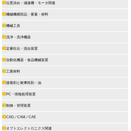
位置決め・減速機・モータ関連
機械機構部品・要素・材料
機械工具
洗浄・洗浄機器
定量吐出・混合装置
自動化機器・食品機械装置
工業材料
接着剤と耐摩耗剤・油
PC・情報処理装置
制御・管理装置
CAD／CAM／CAE
オプトエレクトロニクス関連