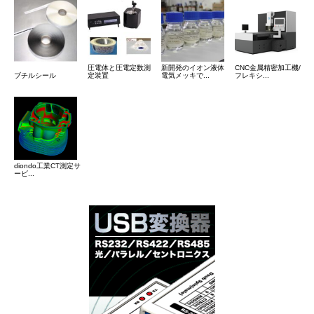
圧電体と圧電定数測
新開発のイオン液体
CNC金属精密加工機/
ブチルシール
定装置
電気メッキで...
フレキシ...
diondo工業CT測定サ
ービ...