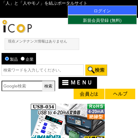
「人」と「人やモノ」を結ぶポータルサイト
ログイン
新規会員登録 (無料)
現在メンテナンス情報はありません
製品
企業
ＭＥＮＵ