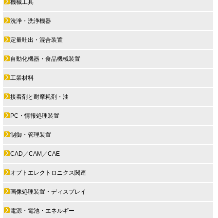
機械工具
洗浄・洗浄機器
定量吐出・混合装置
自動化機器・食品機械装置
工業材料
接着剤と耐摩耗剤・油
PC・情報処理装置
制御・管理装置
CAD／CAM／CAE
オプトエレクトロニクス関連
画像処理装置・ディスプレイ
電源・電池・エネルギー