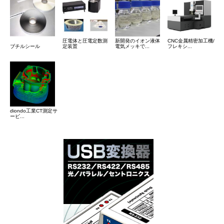
圧電体と圧電定数測
新開発のイオン液体
CNC金属精密加工機/
ブチルシール
定装置
電気メッキで...
フレキシ...
diondo工業CT測定サ
ービ...