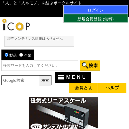
「人」と「人やモノ」を結ぶポータルサイト
ログイン
新規会員登録 (無料)
現在メンテナンス情報はありません
製品
企業
ＭＥＮＵ