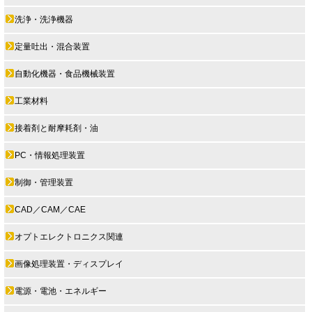
洗浄・洗浄機器
定量吐出・混合装置
自動化機器・食品機械装置
工業材料
接着剤と耐摩耗剤・油
PC・情報処理装置
制御・管理装置
CAD／CAM／CAE
オプトエレクトロニクス関連
画像処理装置・ディスプレイ
電源・電池・エネルギー