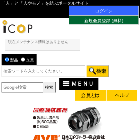
「人」と「人やモノ」を結ぶポータルサイト
ログイン
新規会員登録 (無料)
現在メンテナンス情報はありません
製品
企業
ＭＥＮＵ