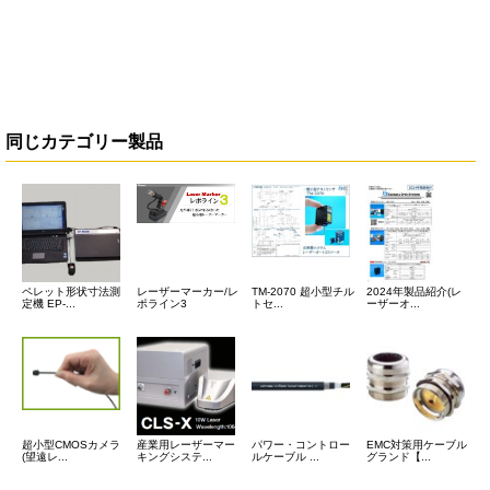
同じカテゴリー製品
ペレット形状寸法測
レーザーマーカー/レ
TM-2070 超小型チル
2024年製品紹介(レ
定機 EP-...
ポライン3
トセ...
ーザーオ...
超小型CMOSカメラ
産業用レーザーマー
パワー・コントロー
EMC対策用ケーブル
(望遠レ...
キングシステ...
ルケーブル ...
グランド【...