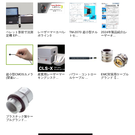
ペレット形状寸法測
レーザーマーカー/レ
TM-2070 超小型チル
2024年製品紹介(レ
定機 EP-...
ポライン3
トセ...
ーザーオ...
超小型CMOSカメラ
産業用レーザーマー
パワー・コントロー
EMC対策用ケーブル
(望遠レ...
キングシステ...
ルケーブル ...
グランド【...
プラスチック製ケー
ブルグランド...