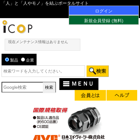
「人」と「人やモノ」を結ぶポータルサイト
ログイン
新規会員登録 (無料)
現在メンテナンス情報はありません
製品
企業
ＭＥＮＵ