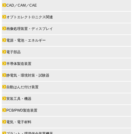
CAD／CAM／CAE
オプトエレクトロニクス関連
画像処理装置・ディスプレイ
電源・電池・エネルギー
電子部品
半導体製造装置
静電気・環境対策・試験器
自動はんだ付け装置
実装工具・機器
PCB/PWD製造装置
電気・電子材料
プラント・環境保全装置機器