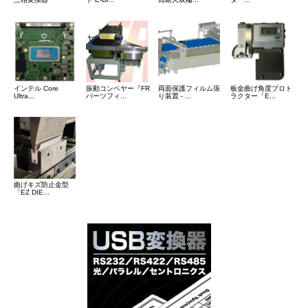
インテル Core
振動コンベヤー『FR
両面保護フィルム張
板金曲げ角度プロト
Ultra...
パーツフィ...
り装置 - ...
ラクター「E...
曲げキズ防止金型
「EZ DIE...