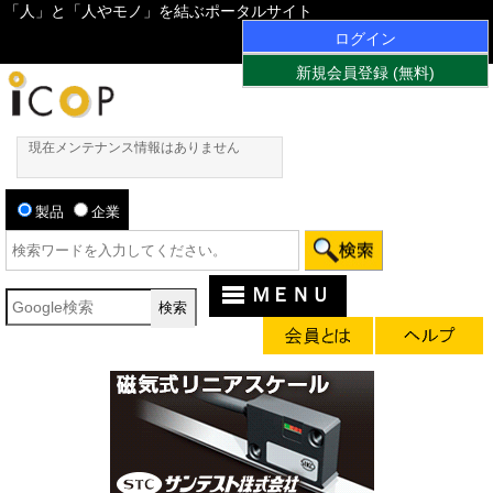
「人」と「人やモノ」を結ぶポータルサイト
ログイン
新規会員登録 (無料)
現在メンテナンス情報はありません
製品
企業
ＭＥＮＵ