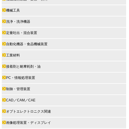
機械工具
洗浄・洗浄機器
定量吐出・混合装置
自動化機器・食品機械装置
工業材料
接着剤と耐摩耗剤・油
PC・情報処理装置
制御・管理装置
CAD／CAM／CAE
オプトエレクトロニクス関連
画像処理装置・ディスプレイ