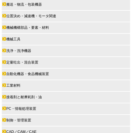
搬送・物流・包装機器
位置決め・減速機・モータ関連
機械機構部品・要素・材料
機械工具
洗浄・洗浄機器
定量吐出・混合装置
自動化機器・食品機械装置
工業材料
接着剤と耐摩耗剤・油
PC・情報処理装置
制御・管理装置
CAD／CAM／CAE