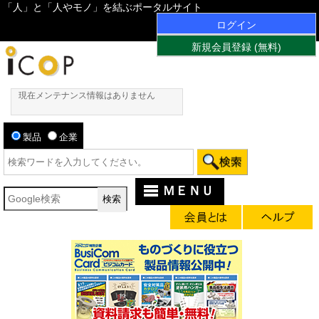
「人」と「人やモノ」を結ぶポータルサイト
ログイン
新規会員登録 (無料)
現在メンテナンス情報はありません
製品
企業
ＭＥＮＵ