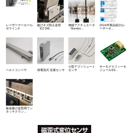
レーザーマーカー/レ
曲げキズ防止金型
伸縮アクチュエータ
2024年製品紹介(レ
ポライン3
「EZ DIE...
『Bambo...
ーザーオ...
小型アブソリュート
サーモグラフィーモ
ベルトコンベヤ
渦電流式 近接センサ
センサ
ジュールSS...
板金曲げ金型用ワン
タッチクラン...