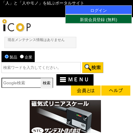
「人」と「人やモノ」を結ぶポータルサイト
ログイン
新規会員登録 (無料)
現在メンテナンス情報はありません
製品
企業
ＭＥＮＵ