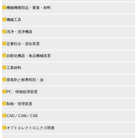
機械機構部品・要素・材料
機械工具
洗浄・洗浄機器
定量吐出・混合装置
自動化機器・食品機械装置
工業材料
接着剤と耐摩耗剤・油
PC・情報処理装置
制御・管理装置
CAD／CAM／CAE
オプトエレクトロニクス関連