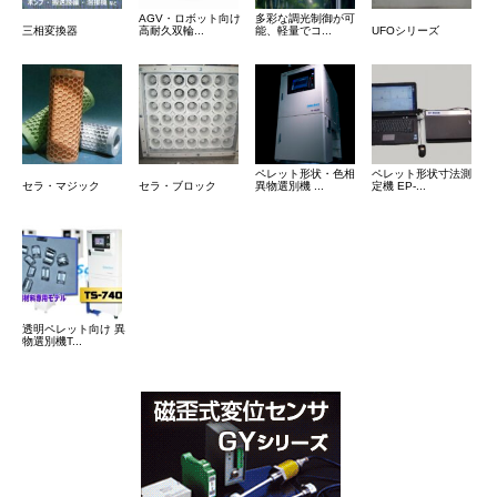
AGV・ロボット向け
多彩な調光制御が可
三相変換器
高耐久双輪...
能、軽量でコ...
UFOシリーズ
ペレット形状・色相
ペレット形状寸法測
セラ・マジック
セラ・ブロック
異物選別機 ...
定機 EP-...
透明ペレット向け 異
物選別機T...