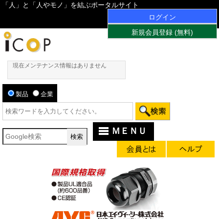
「人」と「人やモノ」を結ぶポータルサイト
ログイン
新規会員登録 (無料)
現在メンテナンス情報はありません
製品
企業
ＭＥＮＵ