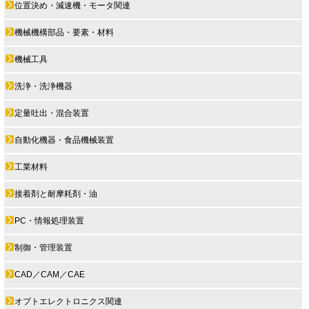
位置決め・減速機・モータ関連
機械機構部品・要素・材料
機械工具
洗浄・洗浄機器
定量吐出・混合装置
自動化機器・食品機械装置
工業材料
接着剤と耐摩耗剤・油
PC・情報処理装置
制御・管理装置
CAD／CAM／CAE
オプトエレクトロニクス関連