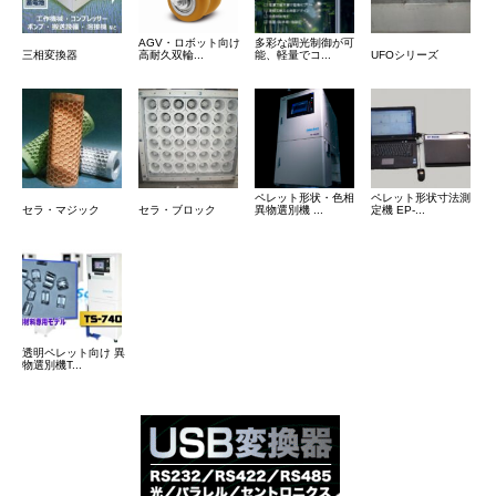
AGV・ロボット向け
多彩な調光制御が可
三相変換器
高耐久双輪...
能、軽量でコ...
UFOシリーズ
ペレット形状・色相
ペレット形状寸法測
セラ・マジック
セラ・ブロック
異物選別機 ...
定機 EP-...
透明ペレット向け 異
物選別機T...