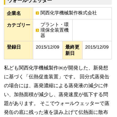
ウォールウェッター
関西化学機械製作株式会社
企業名
プラント・環
カテゴリー
境保全装置機
器
登録日
2015/12/09
最終更
2015/12/09
新日
私ども関西化学機械製作㈱が開発した、新発想
に基づく「伝熱促進装置」です。 回分式蒸発缶
の場合には、蒸発濃縮による蒸発液の減少に伴
い、加熱面積が減少し、蒸発速度が低下する問
題があります。 そこでウォールウェッターで蒸
発缶の底に残った液を汲み上げて伝熱面に散布