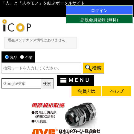
「人」と「人やモノ」を結ぶポータルサイト
ログイン
新規会員登録 (無料)
現在メンテナンス情報はありません
製品
企業
ＭＥＮＵ