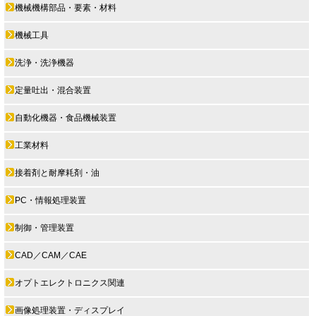
機械機構部品・要素・材料
機械工具
洗浄・洗浄機器
定量吐出・混合装置
自動化機器・食品機械装置
工業材料
接着剤と耐摩耗剤・油
PC・情報処理装置
制御・管理装置
CAD／CAM／CAE
オプトエレクトロニクス関連
画像処理装置・ディスプレイ