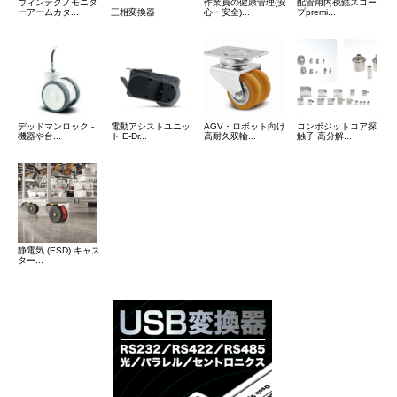
ウィンテクノモニタ
作業員の健康管理(安
配管用内視鏡スコー
ーアームカタ...
三相変換器
心・安全)...
プpremi...
デッドマンロック -
電動アシストユニッ
AGV・ロボット向け
コンポジットコア探
機器や台...
ト E-Dr...
高耐久双輪...
触子 高分解...
静電気 (ESD) キャス
ター...