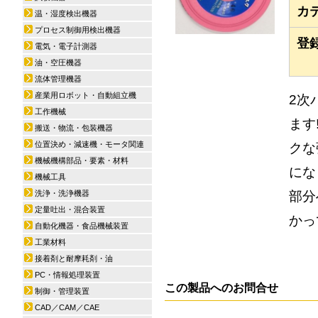
カ
温・湿度検出機器
プロセス制御用検出機器
登
電気・電子計測器
油・空圧機器
流体管理機器
産業用ロボット・自動組立機
2次
工作機械
ます
搬送・物流・包装機器
位置決め・減速機・モータ関連
クな
機械機構部品・要素・材料
にな
機械工具
部分
洗浄・洗浄機器
定量吐出・混合装置
かっ
自動化機器・食品機械装置
工業材料
接着剤と耐摩耗剤・油
PC・情報処理装置
この製品へのお問合せ
制御・管理装置
CAD／CAM／CAE