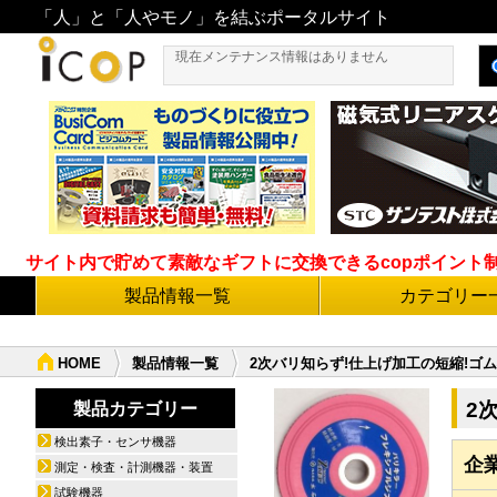
「人」と「人やモノ」を結ぶポータルサイト
現在メンテナンス情報はありません
サイト内で貯めて素敵なギフトに交換できるcopポイント制度導
製品情報一覧
カテゴリー
HOME
製品情報一覧
2次バリ知らず!仕上げ加工の短縮!ゴ
2
製品カテゴリー
検出素子・センサ機器
企
測定・検査・計測機器・装置
試験機器