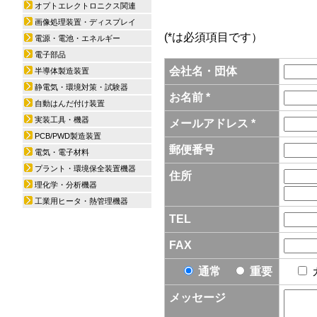
オプトエレクトロニクス関連
画像処理装置・ディスプレイ
(*は必須項目です）
電源・電池・エネルギー
電子部品
会社名・団体
半導体製造装置
静電気・環境対策・試験器
お名前 *
自動はんだ付け装置
実装工具・機器
メールアドレス *
PCB/PWD製造装置
郵便番号
電気・電子材料
プラント・環境保全装置機器
住所
理化学・分析機器
工業用ヒータ・熱管理機器
TEL
FAX
通常
重要
メッセージ