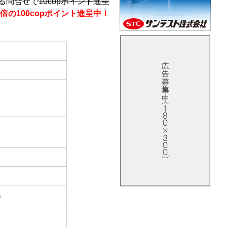
る問合せで
10copポイント進呈
倍の100copポイント進呈中！
他