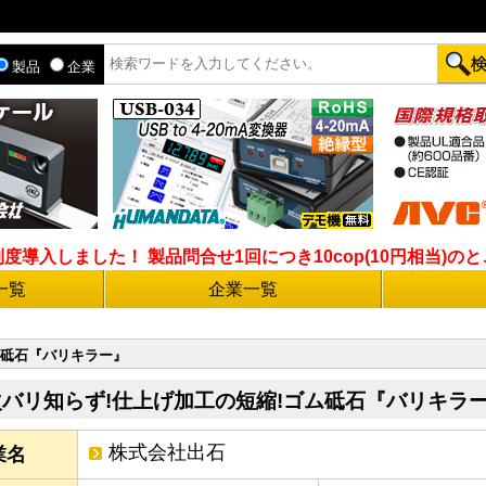
製品
企業
入しました！ 製品問合せ1回につき10cop(10円相当)のとこ
一覧
企業一覧
ム砥石『バリキラー』
次バリ知らず!仕上げ加工の短縮!ゴム砥石『バリキラ
株式会社出石
業名