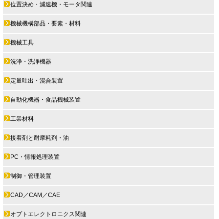
位置決め・減速機・モータ関連
機械機構部品・要素・材料
機械工具
洗浄・洗浄機器
定量吐出・混合装置
自動化機器・食品機械装置
工業材料
接着剤と耐摩耗剤・油
PC・情報処理装置
制御・管理装置
CAD／CAM／CAE
オプトエレクトロニクス関連