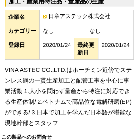
加工・産業用特注品・量産品の生産
日章アステック株式会社
企業名
カテゴリー
なし
なし
登録日
2020/01/24
最終更
2020/01/24
新日
VINA ASTEC CO.,LTD.はホーチミン近傍でステ
ンレス鋼の一貫生産加工と配管工事を中心に事
業活動 1.大小を問わず量産から特注に対応でき
る生産体制/ 2.ベトナムで高品位な電解研磨(EP)
ができる/ 3.日本で加工を学んだ日本語が堪能な
現地幹部とスタッフ
この製品へのお問合せ