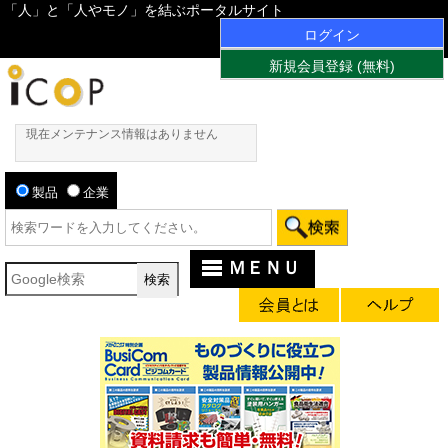
「人」と「人やモノ」を結ぶポータルサイト
ログイン
新規会員登録 (無料)
現在メンテナンス情報はありません
製品
企業
ＭＥＮＵ