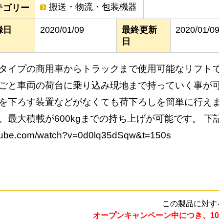
搬送・物流・包装機器
テゴリー
録日
2020/01/09
最終更新
2020/01/0
日
タイプの商用車からトラックまで使用可能なリフト
ごと車両の荷台に乗り込み現地まで持っていく事が
を下ろす装置などがなくても荷下ろしを簡単に行えま
、最大積載が600kgまでの持ち上げが可能です。 下記動画UR
tube.com/watch?v=0d0lq35dSqw&t=150s
この製品に対す
オープンキャンペーン中につき、10