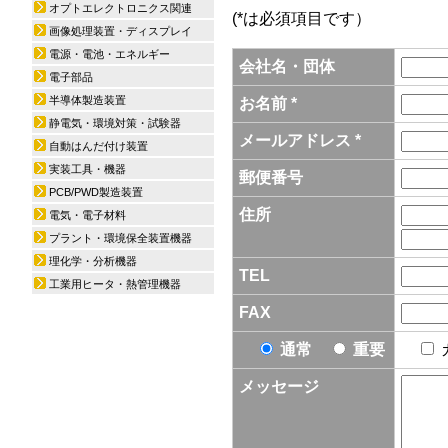
オプトエレクトロニクス関連
(*は必須項目です）
画像処理装置・ディスプレイ
電源・電池・エネルギー
会社名・団体
電子部品
半導体製造装置
お名前 *
静電気・環境対策・試験器
メールアドレス *
自動はんだ付け装置
実装工具・機器
郵便番号
PCB/PWD製造装置
住所
電気・電子材料
プラント・環境保全装置機器
理化学・分析機器
TEL
工業用ヒータ・熱管理機器
FAX
通常
重要
メッセージ