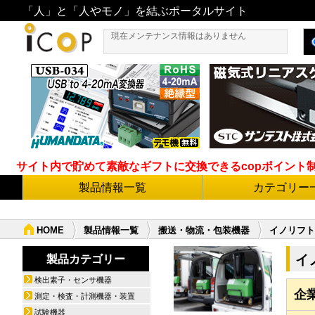
「人」と「人やモノ」を結ぶポータルサイト
現在メンテナンス情報はありません
サイト内で貯めて素敵なギフトに交換できるcopポイント制度導
製品情報一覧
カテゴリー
HOME
製品情報一覧
搬送・物流・包装機器
イノリフト
イ
製品カテゴリー
検出素子・センサ機器
企
測定・検査・計測機器・装置
試験機器