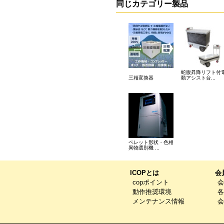
同じカテゴリー製品
蛇腹昇降リフト付
三相変換器
動アシスト台...
ペレット形状・色相
異物選別機 ...
ICOPとは
会
copポイント
会
動作推奨環境
各
メンテナンス情報
会