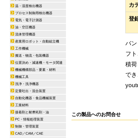
カ
温・湿度検出機器
プロセス制御用検出機器
登
電気・電子計測器
油・空圧機器
流体管理機器
産業用ロボット・自動組立機
バン
工作機械
フト
搬送・物流・包装機器
位置決め・減速機・モータ関連
積荷
機械機構部品・要素・材料
でき
機械工具
you
洗浄・洗浄機器
定量吐出・混合装置
自動化機器・食品機械装置
工業材料
接着剤と耐摩耗剤・油
この製品へのお問合せ
PC・情報処理装置
制御・管理装置
CAD／CAM／CAE