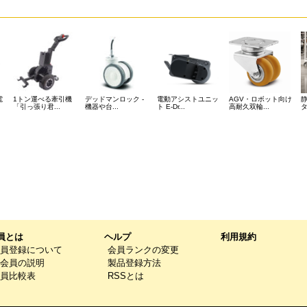
電
1トン運べる牽引機
デッドマンロック -
電動アシストユニッ
AGV・ロボット向け
静
「引っ張り君...
機器や台...
ト E-Dr...
高耐久双輪...
タ
員とは
ヘルプ
利用規約
員登録について
会員ランクの変更
会員の説明
製品登録方法
員比較表
RSSとは