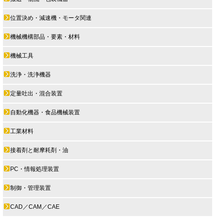
位置決め・減速機・モータ関連
機械機構部品・要素・材料
機械工具
洗浄・洗浄機器
定量吐出・混合装置
自動化機器・食品機械装置
工業材料
接着剤と耐摩耗剤・油
PC・情報処理装置
制御・管理装置
CAD／CAM／CAE