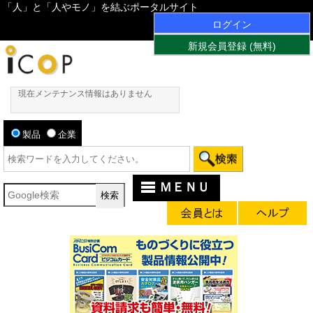
「人」と「人やモノ」を結ぶポータルサイト
ログイン
新規会員登録 (無料)
現在メンテナンス情報はありません
製品
企業
ＭＥＮＵ