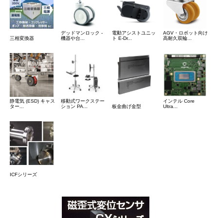
デッドマンロック -
電動アシストユニッ
AGV・ロボット向け
三相変換器
機器や台...
ト E-Dr...
高耐久双輪...
静電気 (ESD) キャス
移動式ワークステー
インテル Core
ター...
ション PA...
板金曲げ金型
Ultra...
ICFシリーズ